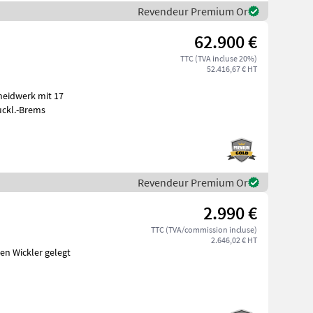
Revendeur Premium Or
62.900 €
TTC (TVA incluse 20%)
52.416,67 € HT
 Druckl.-Brems
Revendeur Premium Or
2.990 €
TTC (TVA/commission incluse)
2.646,02 € HT
en Wickler gelegt