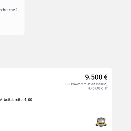
echerche ?
9.500 €
TTC (TVA/commission incluse)
8.407,08 € HT