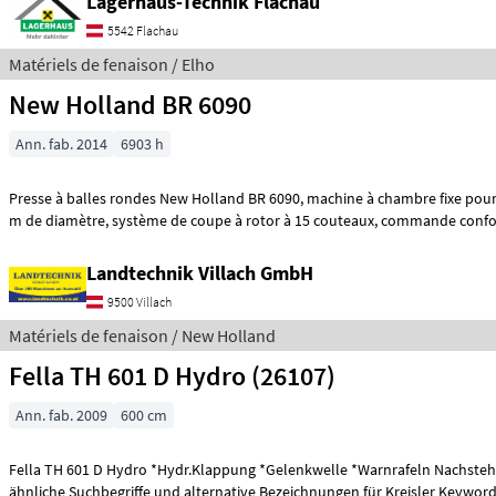
Lagerhaus-Technik Flachau
5542 Flachau
Matériels de fenaison / Elho
New Holland BR 6090
Ann. fab. 2014
6903 h
Presse à balles rondes New Holland BR 6090, machine à chambre fixe pour des balles de 1, 25
m de diamètre, système de coupe à rotor à 15 couteaux, comma
Landtechnik Villach GmbH
9500 Villach
Matériels de fenaison / New Holland
Fella TH 601 D Hydro (26107)
Ann. fab. 2009
600 cm
Fella TH 601 D Hydro *Hydr.Klappung *Gelenkwelle *Warnrafeln Nachstehend finden Sie
ähnliche Suchbegriffe und alternative Bezeichnungen für Kreisler Keywords