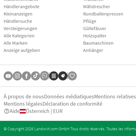
Händlerangebote
Mähdrescher
Kleinanzeigen
Rundballenpressen
Händlersuche
Pflüge
Versteigerungen
Güllefässer
Alle Kategorien
Holzspalter
Alle Marken
Baumaschinen
Anzeige aufgeben
Anhänger
À propos de nous
Données médiatiques
Mentions relative
Mentions légales
Déclaration de conformité
Aide
Österreich | EUR
© Copyright 2026 Landwirt.com GmbH Tous droits réservés. Toutes les informa