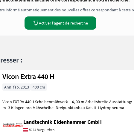
tre informé automatiquement des nouvelles offres correspondant à cette r
Activer l’agent de recherche
resser :
Vicon Extra 440 H
Ann. fab. 2013
400 cm
Vicon EXTRA 440H Scheibenmähwerk – 4, 00 m Arbeitsbreite Ausstattung: -Arbeitsbreite: 4, 00
m -3 Klingen pro Mähscheibe -Dreipunktanbau Kat. II -Hydropneuma
Landtechnik Eidenhammer GmbH
5274 Burgkirchen