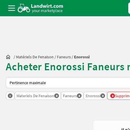
/
Matériels De Fenaison
/
Faneurs
/
Enorossi
Acheter Enorossi Faneurs 
Voici comment les annonces sont triées sur Landwirt.com
x
x
x
x
x
Materiels De Fenaison
Faneurs
Enorossi
Supprimer
Il n