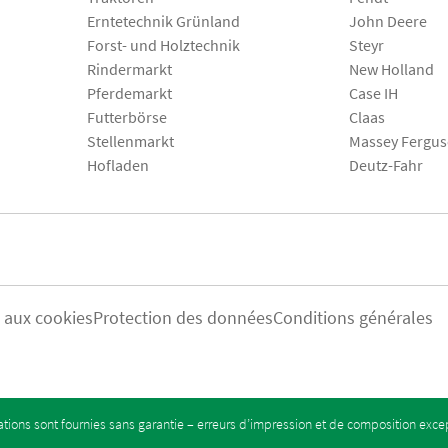
Erntetechnik Grünland
John Deere
Forst- und Holztechnik
Steyr
Rindermarkt
New Holland
Pferdemarkt
Case IH
Futterbörse
Claas
Stellenmarkt
Massey Fergu
Hofladen
Deutz-Fahr
s aux cookies
Protection des données
Conditions générales
tions sont fournies sans garantie – erreurs d’impression et de composition exc