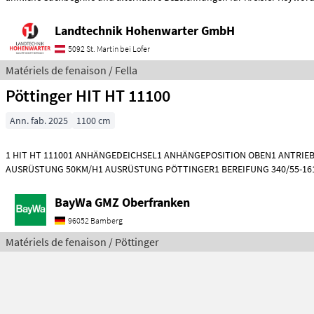
Landtechnik Hohenwarter GmbH
5092 St. Martin bei Lofer
Matériels de fenaison / Fella
Pöttinger HIT HT 11100
Ann. fab. 2025
1100 cm
1 HIT HT 111001 ANHÄNGEDEICHSEL1 ANHÄNGEPOSITION OBEN1 ANTRIEB 
AUSRÜSTUNG 50KM/H1 AUSRÜSTUNG PÖTTINGER1 BEREIFUNG 340/55-16
10 MM1 GELENK
BayWa GMZ Oberfranken
96052 Bamberg
Matériels de fenaison / Pöttinger