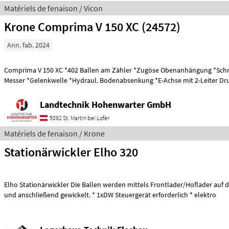
Matériels de fenaison / Vicon
Krone Comprima V 150 XC (24572)
Ann. fab. 2024
Comprima V 150 XC *402 Ballen am Zähler *Zugöse Obenanhängung *Schneidwerk mit 17
Messer *Gelenkwelle *Hydraul. Bodenabsenkung *E-Achse mit 2-Leiter
Landtechnik Hohenwarter GmbH
5092 St. Martin bei Lofer
Matériels de fenaison / Krone
Stationärwickler Elho 320
Elho Stationärwickler Die Ballen werden mittels Frontlader/Hoflader auf d
und anschließend gewickelt. * 1xDW Steuergerät erforderlich * elektro