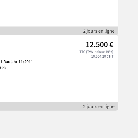
2 jours en ligne
12.500 €
TTC (TVA incluse 19%)
10.504,20 € HT
tick
2 jours en ligne