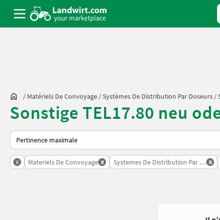
/
Matériels De Convoyage
/
Systèmes De Distribution Par Doseurs
/
Sonstige TEL17.80 neu od
Voici comment les annonces sont triées sur Landwirt.com
x
x
x
Materiels De Convoyage
Systemes De Distribution Par Doseu
Il n