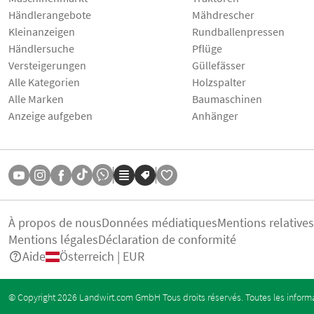
Händlerangebote
Mähdrescher
Kleinanzeigen
Rundballenpressen
Händlersuche
Pflüge
Versteigerungen
Güllefässer
Alle Kategorien
Holzspalter
Alle Marken
Baumaschinen
Anzeige aufgeben
Anhänger
À propos de nous
Données médiatiques
Mentions relative
Mentions légales
Déclaration de conformité
Aide
Österreich | EUR
© Copyright 2026 Landwirt.com GmbH Tous droits réservés. Toutes les informa