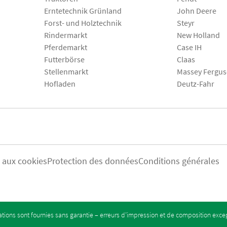
Erntetechnik Grünland
John Deere
Forst- und Holztechnik
Steyr
Rindermarkt
New Holland
Pferdemarkt
Case IH
Futterbörse
Claas
Stellenmarkt
Massey Fergu
Hofladen
Deutz-Fahr
s aux cookies
Protection des données
Conditions générales
tions sont fournies sans garantie – erreurs d’impression et de composition exc