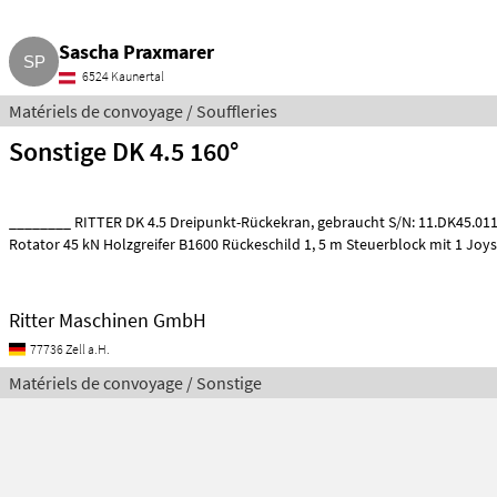
Sascha Praxmarer
6524 Kaunertal
Matériels de convoyage / Souffleries
Sonstige DK 4.5 160°
________ RITTER DK 4.5 Dreipunkt-Rückekran, gebraucht S/N: 11.DK45.0111 Baujahr 11/2011
Rotator 45 kN Holzgreifer B1600 Rückeschild 1, 5 m Steuerblock mit 1 Joys
Ritter Maschinen GmbH
77736 Zell a.H.
Matériels de convoyage / Sonstige