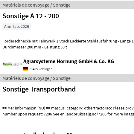
Matériels de convoyage / Sonstige
Sonstige A 12 - 200
Ann. fab. 2026
Förderschnecke mit Fahrwerk 1 Stück Lackierte Stahlausführung - Länge 12.30 m –
Durchmesser 200 mm - Leistung 50 t
Agrarsysteme Hornung GmbH & Co. KG
73485 Zöbingen
Matériels de convoyage / Sonstige
Sonstige Transportband
== Mer informasjon (NO) == mascus_category: othertractoracc Please provide reference
number upon request: 7206 See en.landbrukssalg.no/7206 for more image