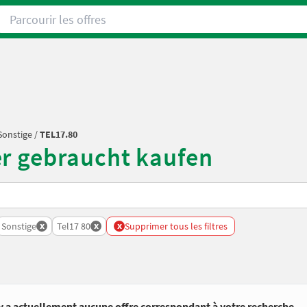
Parcourir les offres
Sonstige
/
TEL17.80
er gebraucht kaufen
x
x
x
rs
Sonstige
Tel17 80
Supprimer tous les filtres
’y a actuellement aucune offre correspondant à votre recherche.