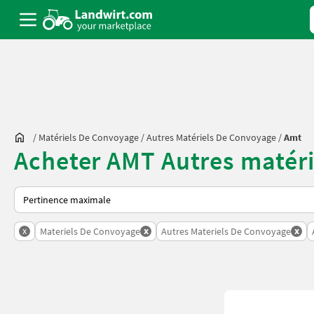
/
Matériels De Convoyage
/
Autres Matériels De Convoyage
/
Amt
Acheter AMT Autres matéri
Voici comment les annonces sont triées sur Landwirt.com
x
x
x
Materiels De Convoyage
Autres Materiels De Convoyage