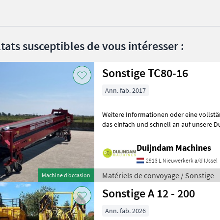
tats susceptibles de vous intéresser :
Sonstige TC80-16
Ann. fab. 2017
Weitere Informationen oder eine vollst
das einfach und schnell an auf unsere D
können uns auch anrufen.Alle zu
Duijndam Machines
2913 L Nieuwerkerk a/d IJssel
Matériels de convoyage / Sonstige
Machine d’occasion
Sonstige A 12 - 200
Ann. fab. 2026