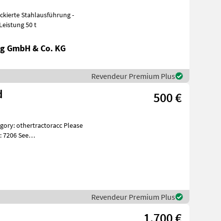
mm - Leistung 50 t
g GmbH & Co. KG
Revendeur Premium Plus
d
500 €
: 7206 See
es Beskri
Revendeur Premium Plus
1.700 €