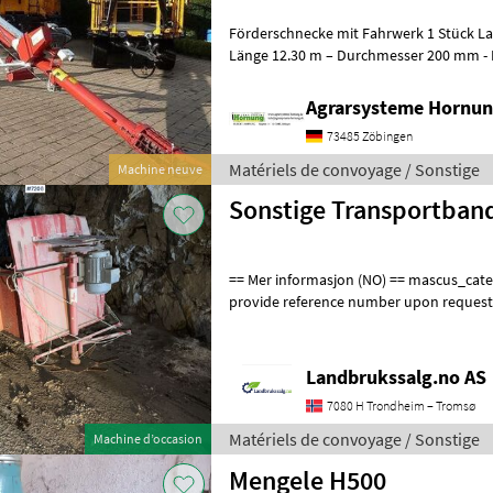
Förderschnecke mit Fahrwerk 1 Stück Lackierte Stahlausführung -
Länge 12.30 m – Durchmesser 200 
Agrarsysteme Hornun
73485 Zöbingen
Matériels de convoyage / Sonstige
Machine neuve
Sonstige Transportban
== Mer informasjon (NO) == mascus_category: othertractoracc Please
provide reference number upon request
en.landbrukssalg.no/7206 for more imag
Landbrukssalg.no AS
7080 H Trondheim – Tromsø
Matériels de convoyage / Sonstige
Machine d’occasion
Mengele H500