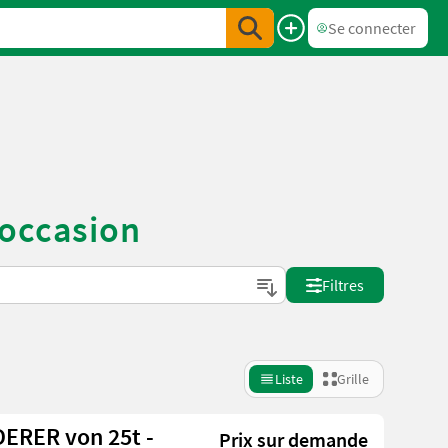
Se connecter
’occasion
Filtres
Liste
Grille
RER von 25t -
Prix sur demande