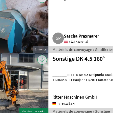
Sascha Praxmarer
6524 Kaunertal
Matériels de convoyage / Soufflerie
Annonce
Sonstige DK 4.5 160°
________ RITTER DK 4.5 Dreipunkt-Rückekran, gebrau
11.DK45.0111 Baujahr 11/2011 Rotator 4
Rückeschild 1, 5 m Steuerblock mit 1 Joy
Ritter Maschinen GmbH
77736 Zell a.H.
Matériels de convoyage / Sonstige
Machine d’occasion