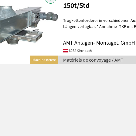
150t/Std
Trogkettenförderer in verschiedenen Ausführungen,
Längen verfügbar. * Annahme- TKF mit Einlaufregulierung eingebaut
in Gossen * steigende Ausf
AMT Anlagen- Montaget. GmbH
8082 Kirchbach
Matériels de convoyage / AMT
Machine neuve