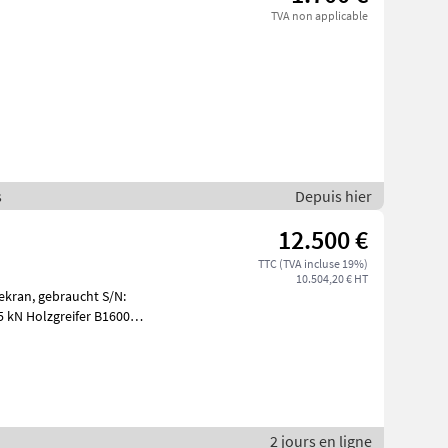
TVA non applicable
s
Depuis hier
12.500 €
TTC (TVA incluse 19%)
10.504,20 € HT
cht S/N:
5 kN Holzgreifer B1600
stick
2 jours en ligne