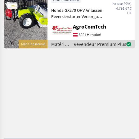
incluse 20%)
CHOISIR
4.791,67 €
Honda GX270 OHV Anlassen
UNE
HT
Reversierstarter Versorgung
CATÉGORIE
Benzin Hubraum 270 cc, 1
AgroComTech
Zylinder Leistung 8.4 HP
Grillo
(6.3 kW) Luftgekühlt Ölbad-
8221 Hirnsdorf
Luftfilter Schlegelhäcksler
Husqvarna
Matériels
Revendeur Premium Plus
Machine neuve
d’entretien
du
Cub Cadet
jardin /
Grillo
Stiga
John Deere
Ryan
Afficher
tous
les 8
MARKETPLACE