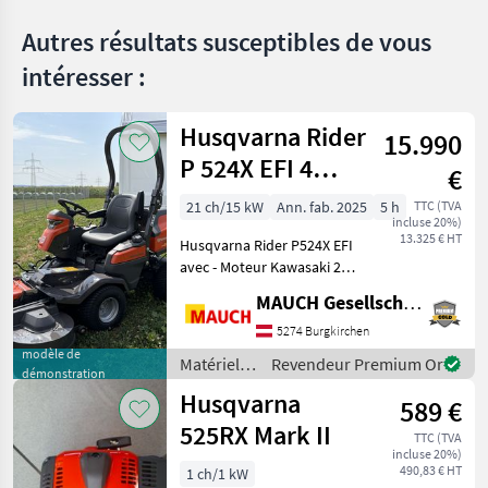
Offres des
Petites
Autres résultats susceptibles de vous
Marketplace
distributeurs
annonces
intéresser :
Husqvarna Rider
15.990
P 524X EFI 4
€
roues motrices,
21 ch/15 kW
Ann. fab. 2025
5 h
TTC (TVA
incluse 20%)
plateau de
13.325 € HT
Husqvarna Rider P524X EFI
coupe 137X,
avec - Moteur Kawasaki 2
modèle de
cylindres FX730V à injection
MAUCH Gesellschaft m.b.H. & Co.KG
directe - Transmission
démonstration
intégrale - Transmission
5274 Burgkirchen
hydrostatique - Direction
modèle de
Matériels
Revendeur Premium Or
démonstration
de l'essie
d’entretien
Husqvarna
589 €
du jardin /
Husqvarna
525RX Mark II
TTC (TVA
incluse 20%)
490,83 € HT
1 ch/1 kW