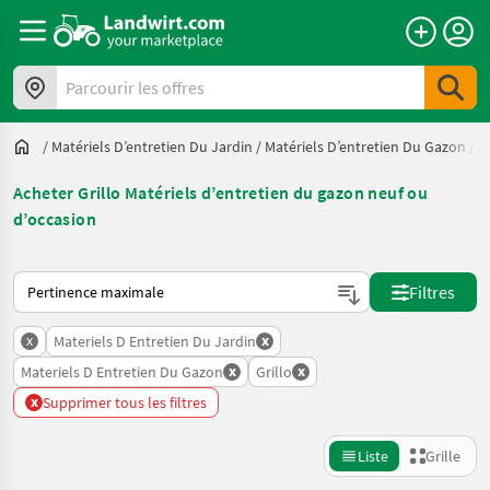
Parcourir les offres
/
Matériels D’entretien Du Jardin
/
Matériels D’entretien Du Gazon
/
G
Acheter Grillo Matériels d’entretien du gazon neuf ou
d’occasion
Voici comment les annonces sont triées sur Landwirt.com
Filtres
x
x
Materiels D Entretien Du Jardin
x
x
Materiels D Entretien Du Gazon
Grillo
x
Supprimer tous les filtres
Liste
Grille