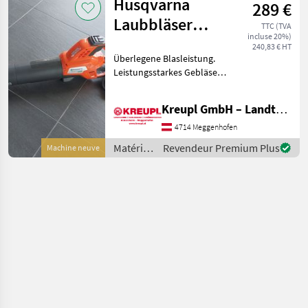
Husqvarna
289 €
du
jardin /
Laubbläser
TTC (TVA
Husqvarna
incluse 20%)
Blasgerät 335iB
240,83 € HT
Überlegene Blasleistung.
AKTION
Leistungsstarkes Gebläse
mit zahlreichen
Funktionen. Der Husqvarna
Kreupl GmbH – Landtechnik – Schlosserei – Anhänger
335iB ist ein
leistungsstarker Akku-
4714 Meggenhofen
Laubbläser, der sich durch
Matériels
Revendeur Premium Plus
Machine neuve
hervorrag
d’entretien
du
jardin /
Husqvarna