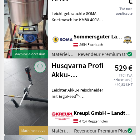
€
TVA non
Leicht gebrauchte SOMA
applicable
Knetmaschine KM80 400V
Motor 80l Inhalt
Fremdverkauf: Die
Sommersguter Landmaschinen GmbH
Maschine ist beim Kunden
und kann unter der
8654 Fischbach
Telefonnummer - besichtigt
Matériels
Revendeur Premium Or
Machine d’occasion
werden.
d’entretien
Husqvarna Profi
529 €
du jardin /
Sonstige
Akku-
TTC (TVA
incluse 20%)
Freischneider
440,83 € HT
Leichter Akku-Freischneider
525iRXT AKTION
mit ErgoFeed™-
Trimmerfunktion und
integrierter Konnektivität
Kreupl GmbH – Landtechnik – Schlosserei – Anhänger
Die Husqvarna 525iRXT ist
ein robuster,
4714 Meggenhofen
leistungsstarker und
Matériels
Revendeur Premium Plus
Machine neuve
professionelle
d’entretien