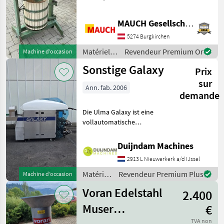
particuliers ! - Je me tiens à
votre disposition pour
MAUCH Gesellschaft m.b.H. & Co.KG
toute question. Afin de
pouvoir vous consacrer
5274 Burgkirchen
suffisamment d
Matériels
Revendeur Premium Or
Machine d’occasion
arboricoles
Sonstige Galaxy
Prix
/ Sonstige
sur
Ann. fab. 2006
demande
Die Ulma Galaxy ist eine
vollautomatische
Stretchfolienverpackungsmaschine
zum Verpacken von
Duijndam Machines
Frischprodukten auf
2913 L Nieuwerkerk a/d IJssel
Schalen, wie Fleisch, Fisch,
Gemüse, Obst und Frisch
Matériels
Revendeur Premium Plus
Machine d’occasion
arboricoles
Voran Edelstahl
2.400
/
Sonstige
Muser
€
TVA non