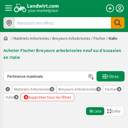
Parcourir les offres
/
Matériels Arboricoles
/
Broyeurs Arbobricoles
/
Fischer
/
Italie
Acheter Fischer Broyeurs arbobricoles neuf ou d’occasion
en Italie
Voici comment les annonces sont triées sur Landwirt.com
Filtres
x
x
x
x
Materiels Arboricoles
Broyeurs Arbobricoles
Fischer
x
x
Italie
Supprimer tous les filtres
Liste
Grille