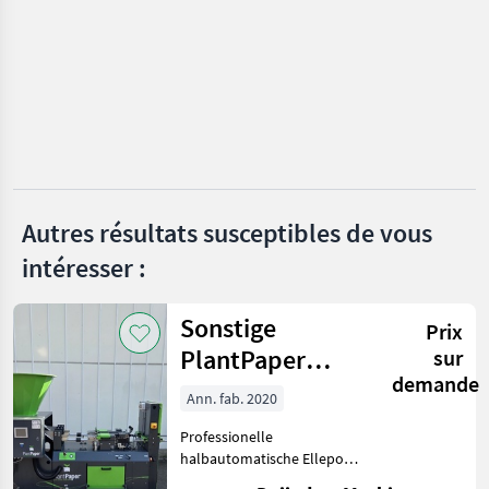
Fischer
Ilmer
Aedes
Perfect
Braun
Autres résultats susceptibles de vous
intéresser :
Humus
Afficher
Sonstige
tous
Prix
les 8
PlantPaper
sur
demande
Semi-Automatic
MARKETPLACE
Ann. fab. 2020
Offres des
Petites
Professionelle
Marketplace
distributeurs
annonces
halbautomatische Ellepot
PlantPaper-