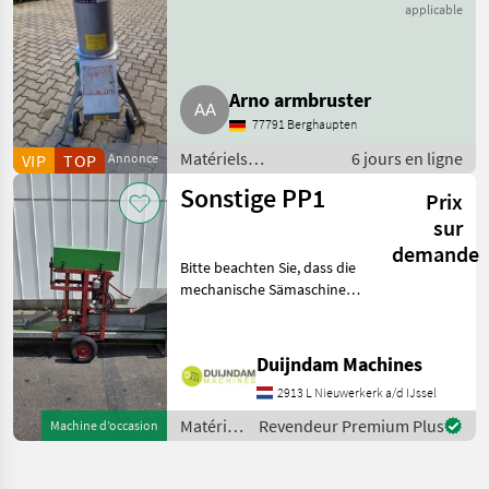
Rätzmühle Mixer
applicable
Arno armbruster
77791 Berghaupten
Matériels
6 jours en ligne
VIP
TOP
Annonce
arboricoles / Autres
Sonstige PP1
Prix
matériels
arbobricoles
sur
demande
Bitte beachten Sie, dass die
mechanische Sämaschine
derzeit nur in Verbindung
mit der Stempelvorrichtung
für 6-cm-Kompostblöcke
Duijndam Machines
verwendet werden
2913 L Nieuwerkerk a/d IJssel
kann.Diese Topfpress
Matériels
Revendeur Premium Plus
Machine d’occasion
arboricoles
/