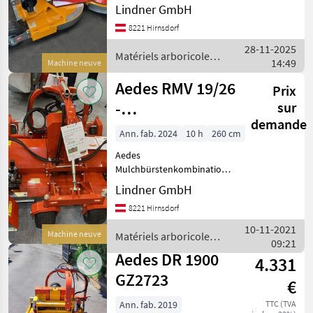
Lindner GmbH
Arbeitsbreite 1, 90 bis 3,
Fischer
20m Matériels arboricoles
8221 Hirnsdorf
Broyeurs arbobricoles
28-11-2025
Matériels arboricoles /
Ilmer
14:49
Machine neuve
Aedes
Aedes RMV 19/26
Perfect
Prix
-
sur
Braun
demande
Zwischenstockmulcher
Ann. fab. 2024
10 h
260 cm
mit Bürste
Humus
Aedes
Mulchbürstenkombination
Afficher
RMV 19/26 Dreipunkt.: Cat 1,
Lindner GmbH
tous
System Viroc mit
les 8
8221 Hirnsdorf
Entlastungsfedern,
Gummilaufräder vorne und
10-11-2021
MARKETPLACE
Machine neuve
Matériels arboricoles /
hinten, max. Ölbedarf.:
09:21
Aedes
75Liter bei 250 bar,
Aedes DR 1900
Offres des
Petites
4.331
Marketplace
distributeurs
annonces
GZ2723
€
Ann. fab. 2019
TTC (TVA