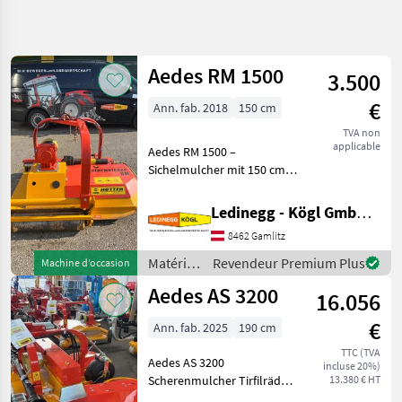
Affiner la
recherche
Aedes RM 1500
3.500
Catégorie
Pays
Filtres
4
€
Ann. fab. 2018
150 cm
Afficher
TVA non
CHEMIN
Réinitialiser
4
applicable
Aedes RM 1500 –
ACTUEL
résultats
Sichelmulcher mit 150 cm
matériel
Arbeitsbreite, Baujahr 2018
agricole
Beschreibung: Der Aedes
Ledinegg - Kögl GmbH - Obst- und Weinbautechnik
Materiels
RM 1500 ist ein robustes
Arboricoles
8462 Gamlitz
Sichelmulchgerät für den
Broyeurs
professionellen Eins
Matériels
Revendeur Premium Plus
Machine d’occasion
Arbobricoles
arboricoles
Aedes AS 3200
Aedes
16.056
/ Aedes
€
Ann. fab. 2025
190 cm
CHOISIR
UNE
TTC (TVA
CATÉGORIE
Aedes AS 3200
incluse 20%)
Scherenmulcher Tirfilräder,
13.380 € HT
Aedes
Anfahrsicherung,