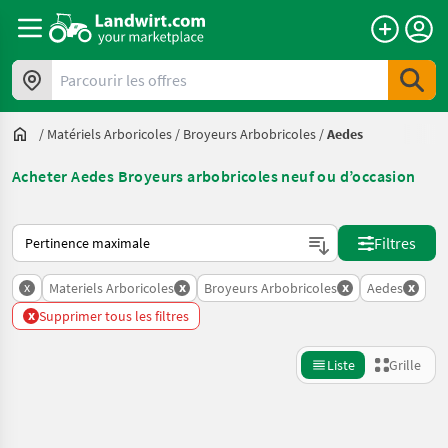
Parcourir les offres
/
Matériels Arboricoles
/
Broyeurs Arbobricoles
/
Aedes
Acheter Aedes Broyeurs arbobricoles neuf ou d’occasion
Voici comment les annonces sont triées sur Landwirt.com
Filtres
x
x
x
x
Materiels Arboricoles
Broyeurs Arbobricoles
Aedes
x
Supprimer tous les filtres
Liste
Grille