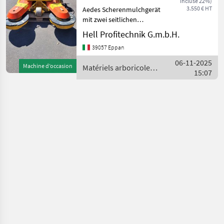
incluse 22%)
3.550 € HT
Aedes Scherenmulchgerät
mit zwei seitlichen
Schwenkscheiben,
Hell Profitechnik G.m.b.H.
Arbeitsbreite von 1200-
39057 Eppan
1900mm, Hydraulischer
Seitenschub, Kardanwelle,
06-11-2025
Machine d’occasion
Matériels arboricoles /
gschobener Anbau.
15:07
Aedes
********** Trin