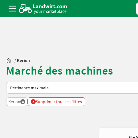
/
Kerion
Marché des machines
Voici comment les annonces sont triées sur Landwirt.com
x
x
Kerion
Supprimer tous les filtres
Il n