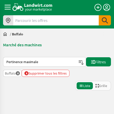
Parcourir les offres
/
Buffalo
Marché des machines
Voici comment les annonces sont triées sur Landwirt.com
Filtres
x
x
Buffalo
Supprimer tous les filtres
Liste
Grille