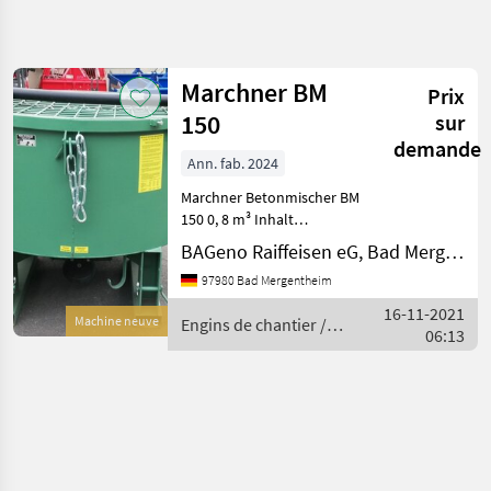
Affiner la
recherche
Marchner BM
Prix
Catégorie
Pays
Filtres
4
150
sur
demande
Afficher
Ann. fab. 2024
CHEMIN
Réinitialiser
1
ACTUEL
Marchner Betonmischer BM
résultats
matériel de
150 0, 8 m³ Inhalt
construction
Gelenkwelle Mit dem
BAGeno Raiffeisen eG, Bad Mergentheim
Marchner
Engins De
97980 Bad Mergentheim
Chantier
Schlepperbetonmischer
können Sie Beton, Mörtel
16-11-2021
Betonnieres
Machine neuve
Engins de chantier /
und Estrich in bester
06:13
Marchner
Marchner
Mischqualität, schnell u
CHOISIR
UNE
CATÉGORIE
Marchner