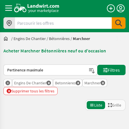
Parcourir les offres
/
Engins De Chantier
/
Bétonnières
/
Marchner
Acheter Marchner Bétonnières neuf ou d’occasion
Voici comment les annonces sont triées sur Landwirt.com
Filtres
x
x
x
x
Engins De Chantier
Betonnieres
Marchner
x
Supprimer tous les filtres
Liste
Grille