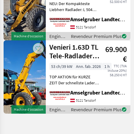
52.500 € HT
NEU: Der Kompakteste
Liebherr Radlader: L 504
Compact! Beste Qualität
Amselgruber Landtechnik GmbH
MADE IN AUSTRIA! Liebherr
L 504 Compact NEU mit
5121 Tarsdorf
Agrarpaket & Top
Engins
Revendeur Premium Plus
Machine d’occasion
Ausstattung zum
de
Venieri 1.63D TL
Aktionspreis.
69.900
chantier
/
Tele-Radlader
€
Liebherr
mit 40 Km/h
53 ch/39 kW
Ann. fab. 2026
1 h
TTC (TVA
incluse 20%)
58.250 € HT
TOP AKTION für KURZE
ZEIT Der schnellste Lader
seiner Klasse! MASCHINE
Amselgruber Landtechnik GmbH
LAGERND und Sofort
VERFÜGBAR BESTE Preis-
5121 Tarsdorf
Leistung auf höchsten
Engins
Revendeur Premium Plus
Machine d’occasion
Baumaschinenniveau auf
de
den P
chantier
/ Venieri