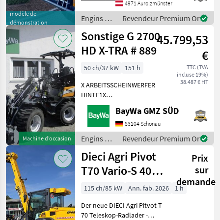
tonnes Occasion VFG
4971 Aurolzmünster
MARKETPLACE
L'équipe comme
modèle de
Engins de
Revendeur Premium Or
Offres des
Petites
démonstration
Marketplace
chantier /
distributeurs
annonces
Sonstige G 2700
45.799,53
Sonstige
HD X-TRA # 889
€
50 ch/37 kW
151 h
TTC (TVA
incluse 19%)
38.487 € HT
X ARBEITSSCHEINWERFER
HINTE1X
ARBEITSSCHEINWERFER
BayWa GMZ SÜD
VORNE1X
HECKGEWICHTSPLATTE 62
83104 Schönau
KG1X
Engins de
Revendeur Premium Or
Machine d’occasion
HYDRAULIKKREISLAUF
chantier /
Dieci Agri Pivot
DPPPEL31X15.50-15
Prix
Sonstige
SKIDDATENBESCHEINIGUNG
T70 Vario-S 40
sur
BRD 20 KMDRUCKFREIER
demande
Km/h+Druckluft
115 ch/85 kW
Ann. fab. 2026
1 h
AKTION
Der neue DIECI Agri Pitvot T
70 Teleskop-Radlader -