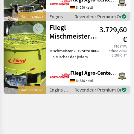
Mörtel, Getreide und
Dünger geeignet. Die
84556 Kastl
gefederten Rührarme
Engins de
Revendeur Premium Or
Machine neuve
chantier /
Fliegl
3.729,60
Fliegl
Mischmeister
€
»Favorite 800«
TTC (TVA
Mischmeister »Favorite 800«
incluse 20%)
3.108 € HT
Ein Mischer der jedem
Bauvorhaben gerecht wird
und sich bei einem noch so
Fliegl Agro-Center GmbH
harten Einsatz stellt.
Features » Einstellbarer
84556 Kastl
Seitenwand
Engins de
Revendeur Premium Or
Machine neuve
chantier /
Fliegl