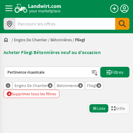
Parcourir les offres
/
Engins De Chantier
/
Bétonnières
/
Fliegl
Acheter Fliegl Bétonnières neuf ou d’occasion
Voici comment les annonces sont triées sur Landwirt.com
Filtres
x
x
x
x
Engins De Chantier
Betonnieres
Fliegl
x
Supprimer tous les filtres
Liste
Grille