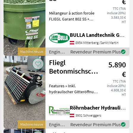
€
TTC (TVA
Mélangeur à action forcée
incluse 20%)
3.583,33 €
FLIEGL Garant 802 SS +
HT
Fixation pour chariot
élévateur : dimensions des
BULLA Landtechnik GmbH
pattes : 152 mm x 72 mm +
3 pales de mélange à angle
8954 Mitterberg /Sankt Martin
réglable + Rac
Engins
Revendeur Premium Plus
Machine neuve
de
Fliegl
5.890
chantier
/ Fliegl
Betonmischschaufel
€
350L
TTC (TVA
Features » Inkl.
incluse 20%)
4.908,33 €
hydraulischer Gitteröffnung
HT
» Feuerverzinkte Befüll
Öffnung mit gezahnten
Röhrnbacher Hydraulik, KFZ, Land- & Baumaschinen Handel
Flachstahl zum leichten
öffnen von Zementsäcken »
3931 Schweiggers
Hochverschleißfeste
Engins
Revendeur Premium Plus
Machine neuve
de