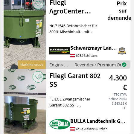
Fliegl
Prix
chantier
/ Fliegl
AgroCenter
sur
demande
Favorite 800lt.
Nr. 71546 Betonmischer für
800lt. Mischinhalt - mit
Einfülldurchmesser:
1.580mm - mit 4 gefederten
Schwarzmayr Landtechnik GmbH - Schlitters
3-Blatt Mischfedern - mit
Auslaufschieber hinten -
6262 Schlitters
mit Sc
Engins de
Revendeur Premium Or
Machine neuve
chantier /
Fliegl Garant 802
4.300
Fliegl
SS
€
TTC (TVA
FLIEGL Zwangsmischer
incluse 20%)
3.583,33 €
Garant 802 SS +
HT
Stapleraufnahme
Laschenmaße: 152 mm x 72
BULLA Landtechnik GmbH
mm + 3-Blatt Mischfedern
im Winkel verstellbar +
4595 Waldneukirchen