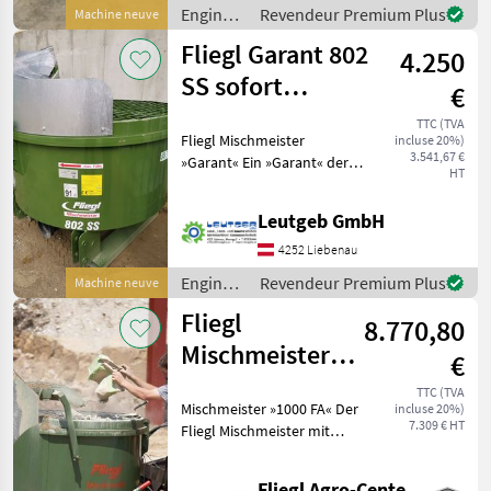
Seitenwandabstreifer +
Engins
Revendeur Premium Plus
Machine neuve
Auslaufruts
de
Fliegl Garant 802
4.250
chantier
/ Fliegl
SS sofort
€
verfügbar
TTC (TVA
Fliegl Mischmeister
incluse 20%)
3.541,67 €
»Garant« Ein »Garant« der
HT
seinen Namen in all den
Aufgabenbereichen gerecht
Leutgeb GmbH
wird. Überzeugen Sie sich
selbst durch höchste
4252 Liebenau
Qualität und einer st
Engins
Revendeur Premium Plus
Machine neuve
de
Fliegl
8.770,80
chantier
/ Fliegl
Mischmeister
€
»1000 FA« 1000 l
TTC (TVA
Mischmeister »1000 FA« Der
incluse 20%)
/ Füllautomatik
7.309 € HT
Fliegl Mischmeister mit
Europapatent ist zum
Mischen von Beton, Estrich,
Fliegl Agro-Center GmbH