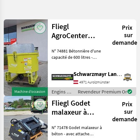
Affiner la
recherche
Fliegl
Prix
Catégorie
Pays
Filtres
4
AgroCenter
sur
demande
Favorite 600 l.
Afficher
CHEMIN
N° 74881 Bétonnière d'une
Réinitialiser
12
Bétonnière
ACTUEL
capacité de 600 litres -
résultats
matériel de
diamètre d'ouverture de
construction
chargement : 1 300 mm -
Schwarzmayr Landtechnik GmbH - Aurolzmünster
Engins De
équipée de 4 pales de
Chantier
malaxage à 3 lames
4971 Aurolzmünster
montées sur ressort -
Betonnieres
Engins de
Revendeur Premium Or
Machine d’occasion
chantier /
Fliegl
Fliegl Godet
Prix
Fliegl
malaxeur à
sur
CHOISIR
UNE
demande
béton 350 L
CATÉGORIE
N° 71478 Godet malaxeur à
Fliegl
béton - avec attache
conforme à la norme