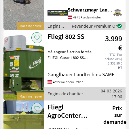
européenne - avec
Mammut
Schwarzmayr Landtechnik GmbH - Aurolzmünster
ouverture hydraulique de
la grille Caractéristiques
4971 Aurolzmünster
Stockmann
techniques Débit d'huile r
Engins de
Revendeur Premium Or
Machine neuve
chantier /
Iveco
Fliegl 802 SS
3.999
Fliegl
SAT
€
Mélangeur à action forcée
TTC (TVA
FLIEGL Garant 802 SS
Dominator
incluse 20%)
»Garant 802 SS« » Débit :
3.332,50 €
HT
Afficher
env. 12 m³/h » Puissance
Ganglbauer Landtechnik SAME Massey Ferguson, Pöttinger
tous
requise : min. 80 ch »
les 14
Diamètre d'entrée : 1 500
4595 Waldneukirchen
mm » Volume : 800
04-03-2026
MODÈLE
Engins de chantier /
17:06
Machine neuve
Fliegl
Fliegl
Prix
AgroCenter
sur
Garant
802 SS
demande
Favorite 600 l.