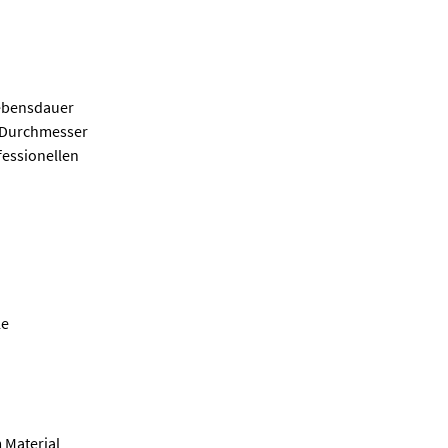
Lebensdauer
m Durchmesser
fessionellen
le
 Material