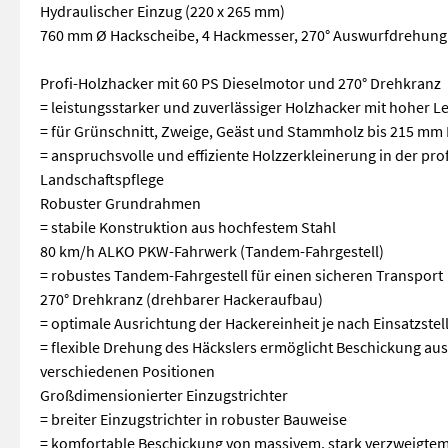
Hydraulischer Einzug (220 x 265 mm)
760 mm Ø Hackscheibe, 4 Hackmesser, 270° Auswurfdrehung
Profi-Holzhacker mit 60 PS Dieselmotor und 270° Drehkranz
= leistungsstarker und zuverlässiger Holzhacker mit hoher 
= für Grünschnitt, Zweige, Geäst und Stammholz bis 215 m
= anspruchsvolle und effiziente Holzzerkleinerung in der pro
Landschaftspflege
Robuster Grundrahmen
= stabile Konstruktion aus hochfestem Stahl
80 km/h ALKO PKW-Fahrwerk (Tandem-Fahrgestell)
= robustes Tandem-Fahrgestell für einen sicheren Transport
270° Drehkranz (drehbarer Hackeraufbau)
= optimale Ausrichtung der Hackereinheit je nach Einsatzstel
= flexible Drehung des Häckslers ermöglicht Beschickung aus
verschiedenen Positionen
Großdimensionierter Einzugstrichter
= breiter Einzugstrichter in robuster Bauweise
= komfortable Beschickung von massivem, stark verzweigtem