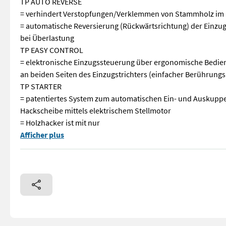
TP AUTO REVERSE
= verhindert Verstopfungen/Verklemmen von Stammholz im 
= automatische Reversierung (Rückwärtsrichtung) der Einzu
bei Überlastung
TP EASY CONTROL
= elektronische Einzugssteuerung über ergonomische Bedie
an beiden Seiten des Einzugstrichters (einfacher Berührung
TP STARTER
= patentiertes System zum automatischen Ein- und Auskuppe
Hackscheibe mittels elektrischem Stellmotor
= Holzhacker ist mit nur
VOGT Profitechnik aus Schmallenberg – Ihr führender Anbiet
Afficher plus