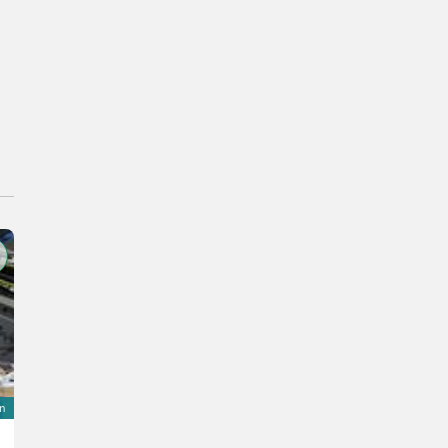
on
TP 176 MOBILE D Holzhacker /Holzhäcksler