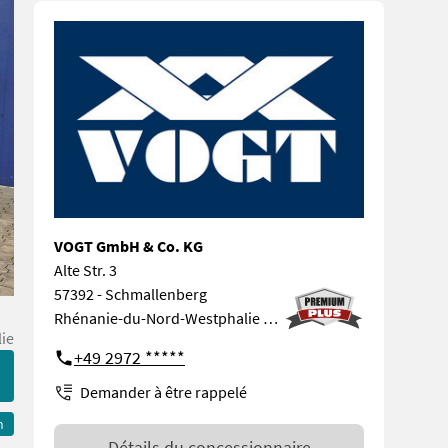
VOGT GmbH & Co. KG
Alte Str. 3
57392 - Schmallenberg
Rhénanie-du-Nord-Westphalie Allemagne
ie
+49 2972 *****
Demander à être rappelé
n
Détails du concessionnaire