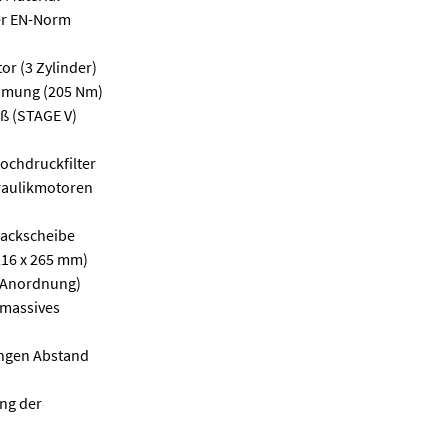
er EN-Norm
or (3 Zylinder)
mmung (205 Nm)
ß (STAGE V)
ochdruckfilter
raulikmotoren
Hackscheibe
216 x 265 mm)
e Anordnung)
(massives
ingen Abstand
ung der