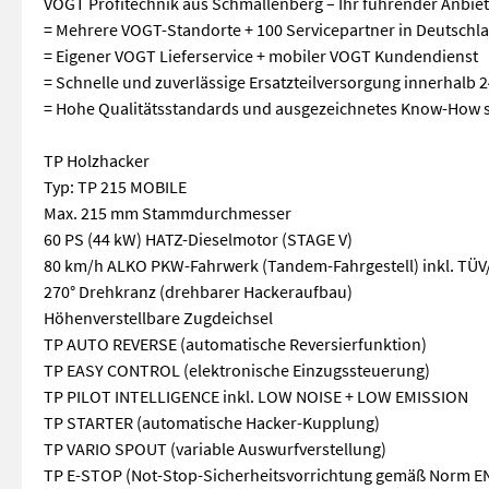
VOGT Profitechnik aus Schmallenberg – Ihr führender Anbiet
= Mehrere VOGT-Standorte + 100 Servicepartner in Deutschla
= Eigener VOGT Lieferservice + mobiler VOGT Kundendienst
= Schnelle und zuverlässige Ersatzteilversorgung innerhalb 
= Hohe Qualitätsstandards und ausgezeichnetes Know-How s
TP Holzhacker
Typ: TP 215 MOBILE
Max. 215 mm Stammdurchmesser
60 PS (44 kW) HATZ-Dieselmotor (STAGE V)
80 km/h ALKO PKW-Fahrwerk (Tandem-Fahrgestell) inkl. TÜV
270° Drehkranz (drehbarer Hackeraufbau)
Höhenverstellbare Zugdeichsel
TP AUTO REVERSE (automatische Reversierfunktion)
TP EASY CONTROL (elektronische Einzugssteuerung)
TP PILOT INTELLIGENCE inkl. LOW NOISE + LOW EMISSION
TP STARTER (automatische Hacker-Kupplung)
TP VARIO SPOUT (variable Auswurfverstellung)
TP E-STOP (Not-Stop-Sicherheitsvorrichtung gemäß Norm E