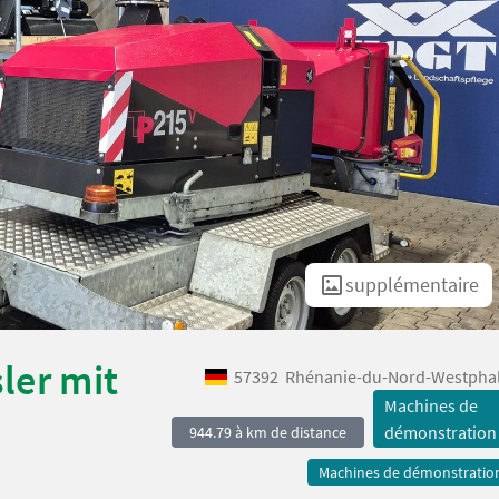
supplémentaire
ler mit
57392
Rhénanie-du-Nord-Westphal
Machines de
démonstration
944.79 à km de distance
Machines de démonstratio