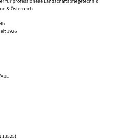
er für professionelle Landschaftspflegetechnik
nd & Österreich
24h
eit 1926
/ABE
N 13525)