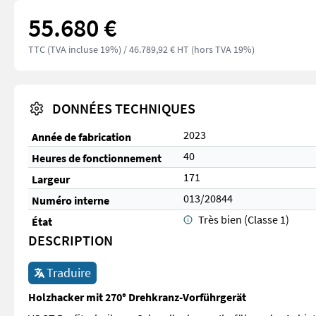
55.680 €
TTC (TVA incluse 19%)
/ 46.789,92 € HT (hors TVA 19%)
DONNÉES TECHNIQUES
2023
Année de fabrication
40
Heures de fonctionnement
171
Largeur
013/20844
Numéro interne
Très bien (Classe 1)
État
DESCRIPTION
Traduire
Holzhacker mit 270° Drehkranz-Vorführgerät