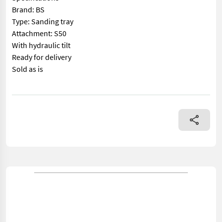
Brand: BS
Type: Sanding tray
Attachment: S50
With hydraulic tilt
Ready for delivery
Sold as is
== Mer informasjon (NO) == mascus_category: constructioncompo