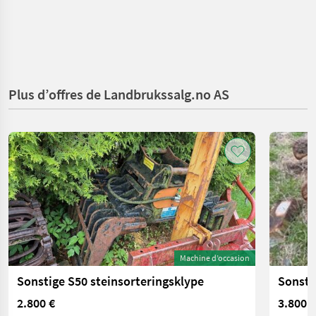
Plus d’offres de Landbrukssalg.no AS
Machine d’occasion
Sonstige S50 steinsorteringsklype
Sonsti
2.800 €
3.800 €