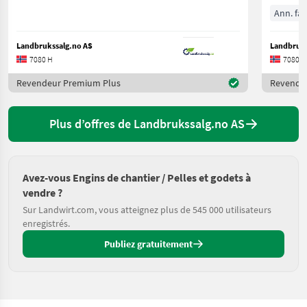
Ann. fab
Landbrukssalg.no AS
Landbruks
7080 H
7080 H
Revendeur Premium Plus
Revende
Plus d’offres de Landbrukssalg.no AS
Avez-vous Engins de chantier / Pelles et godets à
vendre ?
Sur Landwirt.com, vous atteignez plus de 545 000 utilisateurs
enregistrés.
Publiez gratuitement