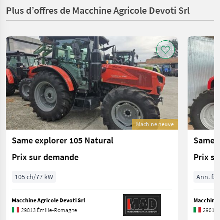
Plus d’offres de Macchine Agricole Devoti Srl
Machine neuve
Same explorer 105 Natural
Same 
Prix sur demande
Prix s
105 ch/77 kW
Ann. fab
Macchine Agricole Devoti Srl
Macchine A
29013 Émilie-Romagne
29013 