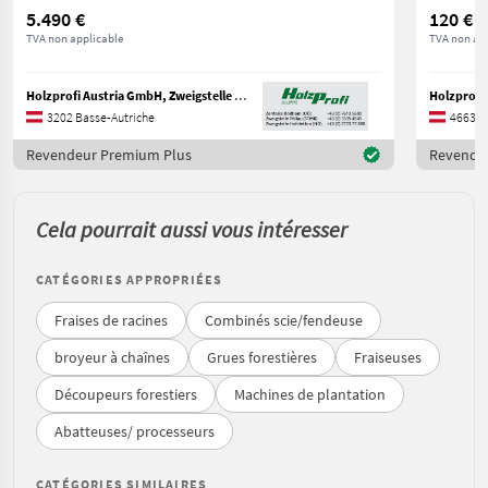
5.490 €
120 €
TVA non applicable
TVA non ap
Holzprofi Austria GmbH, Zweigstelle NÖ
Holzprofi
3202 Basse-Autriche
4663 H
Revendeur Premium Plus
Revende
Cela pourrait aussi vous intéresser
CATÉGORIES APPROPRIÉES
Fraises de racines
Combinés scie/fendeuse
broyeur à chaînes
Grues forestières
Fraiseuses
Découpeurs forestiers
Machines de plantation
Abatteuses/ processeurs
CATÉGORIES SIMILAIRES