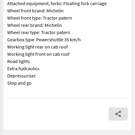
Attached equipment, forks: Floating fork carriage
Wheel front brand: Michelin
Wheel front type: Tractor patern
Wheel rear brand: Michelin
Wheel rear type: Tractor patern
Gearbox type: Powershuttle 35 km/h
Working light rear on cab roof
Working light front on cab roof
Road lights
Extra hydraulics
Depressuriser
Stop and go
== More details (EN) == Classification: B Steering: 4 wheel ste