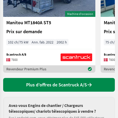
Machine d’occasion
Manitou MT1840A ST5
Manito
Prix sur demande
Prix s
102 ch/75 kW
Ann. fab. 2022
2002 h
75 ch/5
Scantruck A/S
Scantruck
7800
7800
Revendeur Premium Plus
Revende
Plus d’offres de Scantruck A/S
Avez-vous Engins de chantier / Chargeurs
télescopiques/ chariots télescopiques à vendre ?
Sur Landwirt.com, vous atteignez plus de 545 000 utilisateurs