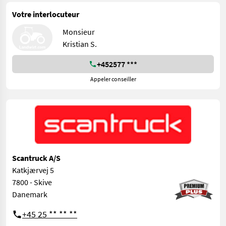
Votre interlocuteur
Monsieur
Kristian S.
+452577 ***
Appeler conseiller
Scantruck A/S
Katkjærvej 5
7800 - Skive
Danemark
+45 25 ** ** **