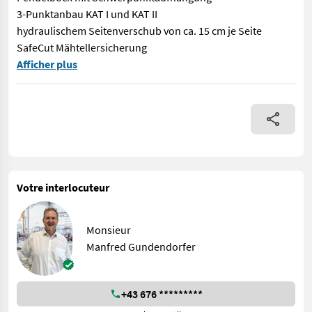
3-Punktanbau KAT I und KAT II
hydraulischem Seitenverschub von ca. 15 cm je Seite
SafeCut Mähtellersicherung
Vorführmähwerk Krone Frontscheibenmähwerk EsayCut F320 High
Afficher plus
Votre interlocuteur
Monsieur
Manfred Gundendorfer
+43 676 *********