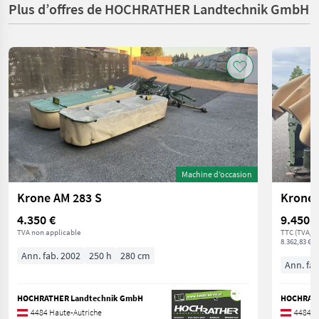
Plus d’offres de HOCHRATHER Landtechnik GmbH
Machine d’occasion
Krone AM 283 S
Krone 
4.350 €
9.450 €
TVA non applicable
TTC (TVA/c
8.362,83 € H
Ann. fab. 2002
250 h
280 cm
Ann. fab
HOCHRATHER Landtechnik GmbH
HOCHRATH
4484 Haute-Autriche
4484 H