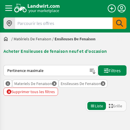
Parcourir les offres
/
Matériels De Fenaison
/
Ensileuses De Fenaison
Acheter Ensileuses de fenaison neuf et d'occasion
Voici comment les annonces sont triées sur Landwirt.com
Filtres
x
x
x
Materiels De Fenaison
Ensileuses De Fenaison
x
Supprimer tous les filtres
Liste
Grille