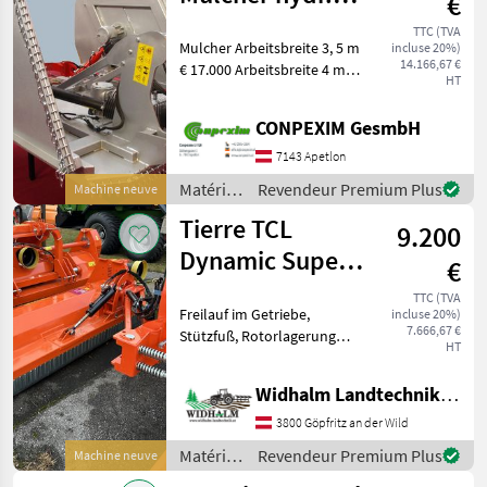
€
Sonstige
klappbar
TTC (TVA
Mulcher Arbeitsbreite 3, 5 m
incluse 20%)
14.166,67 €
€ 17.000 Arbeitsbreite 4 m €
HT
17.585 Kraftbedarf: 100 - 160
PS Serie: hydr. klappbar, 3*2
CONPEXIM GesmbH
Messer ( wahlweise Ketten ),
Gelenkwe
7143 Apetlon
Matériels
Revendeur Premium Plus
Machine neuve
de
Tierre TCL
9.200
fenaison
/
Dynamic Super
€
Conpexim
200
TTC (TVA
Freilauf im Getriebe,
incluse 20%)
7.666,67 €
Stützfuß, Rotorlagerung
HT
mit 2-Reihigen
Pendelrollenlager,
Widhalm Landtechnik GmbH
selbstreinigende
verstellbare Stützwalze mit
3800 Göpfritz an der Wild
Abstreifer, Doppelwandiges
Matériels
Revendeur Premium Plus
Machine neuve
Gehäuse mit H
de