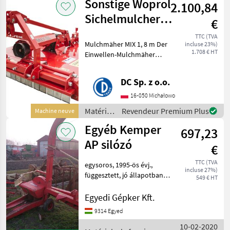
Sonstige Woprol
2.100,84
fenaison
/ Tierre
Sichelmulcher
€
1,8 m /
TTC (TVA
Mulchmäher MIX 1, 8 m Der
incluse 23%)
Faucheuse
1.708 € HT
Einwellen-Mulchmäher
broyeuse
findet breite Anwendung in
Obstgärten und
DC Sp. z o.o.
Beerenplantagen. Er dient
zum Zerkleinern von zuvor
16-050 Michałowo
geschnittenen Ästen un
Matériels
Revendeur Premium Plus
Machine neuve
de
Egyéb Kemper
697,23
fenaison
/
AP silózó
€
Sonstige
TTC (TVA
egysoros, 1995-ös évj.,
incluse 27%)
függesztett, jó állapotban
549 € HT
eladó Matériels de fenaison
Ensileuses de fenaison
Egyedi Gépker Kft.
9314 Egyed
10-02-2020