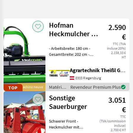
Affiner la
recherche
Hofman
2.590
Catégorie
Pays
Filtres
3
Heckmulcher F-
€
Line 185H
Afficher
TTC (TVA
CHEMIN
- Arbeitsbreite: 180 cm -
Réinitialiser
9
incluse 20%)
ACTUEL
2.158,33 €
Gesamtbreite: 202 cm -
résultats
HT
matériel
Länge: 82 cm - Höhe: 83 cm
agricole
- Anzahl der
Agrartechnik Theißl GmbH
Materiels
Hammerschlegel: 22 -
De
Gewicht der
8333 Riegersburg
Fenaison
Hammerschlegel: 860 g -
Matériels
Revendeur Premium Plus
TOP
Machine neuve
Ensileuses
Rotordurchmes
de
De
Sonstige
3.051
Fenaison
fenaison
/
Sauerburger
€
CHOISIR
Hofman
UNE
TTC
CATÉGORIE
Schwerer Front -
(TVA/commission
incluse)
Heckmulcher mit
2.700 € HT
Sonstige
6
hydraulischen Seiten