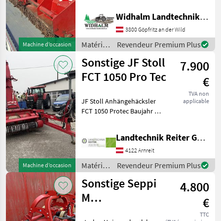
Verschub, Rotor läuft gut,
Widhalm Landtechnik GmbH
Conpexim
1
Hämmer 50%, Gelenkwelle
, Walze, Verschleißblech
3800 Göpfritz an der Wild
reparaturbedürftig, Aber
Hofman
1
Matériels
Revendeur Premium Plus
Machine d’occasion
Häcksler
de
Sonstige JF Stoll
7.900
Tierre
1
fenaison
/
FCT 1050 Pro Tec
€
Sonstige
MARKETPLACE
TVA non
JF Stoll Anhängehäcksler
applicable
Offres des
Petites
Marketplace
FCT 1050 Protec Baujahr ca.
distributeurs
annonces
2007 Gelenkwelle
Metalldetektor elektr.
Landtechnik Reiter GmbH.
Bedienung 1000er ZW
Sprüheinrichtung für
4122 Arnreit
Siliermittelzusatz Pic
Matériels
Revendeur Premium Plus
Machine d’occasion
de
Sonstige Seppi
4.800
fenaison
/
M
€
Sonstige
Schlegelmulcher
TTC