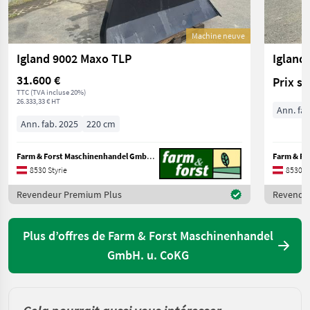
Machine neuve
Igland 9002 Maxo TLP
Igland
31.600 €
Prix s
TTC (TVA incluse 20%)
26.333,33 € HT
Ann. fab
Ann. fab. 2025
220 cm
Farm & Forst Maschinenhandel GmbH. u. CoKG
8530 Styrie
8530 St
Revendeur Premium Plus
Revende
Plus d’offres de Farm & Forst Maschinenhandel
GmbH. u. CoKG