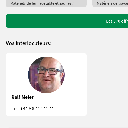
Matériels de ferme, étable et saulles /
Matériels de travai
Les 370 off
Vos interlocuteurs:
Ralf Meier
Tel:
+41 56 *** ** **