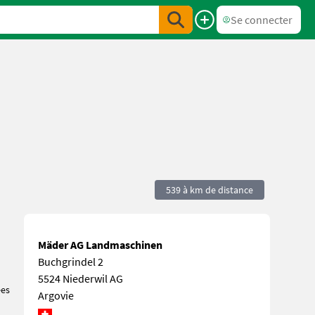
Se connecter
539 à km de distance
Mäder AG Landmaschinen
Buchgrindel 2
5524 Niederwil AG
ées
Argovie