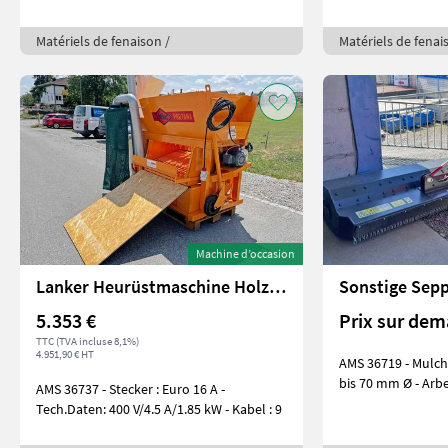
Matériels de fenaison /
Matériels de fenai
Machine d’occasion
Lanker Heurüstmaschine Holzzinken HM
5.353 €
Prix sur de
TTC (TVA incluse 8,1%)
4.951,90 € HT
AMS 36719 - Mulch
bis 70 mm Ø - Arb
AMS 36737 - Stecker : Euro 16 A -
Tech.Daten: 400 V/4.5 A/1.85 kW - Kabel : 9