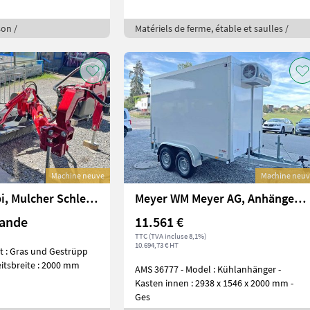
son /
Matériels de ferme, étable et saulles /
Machine neuve
Machine neu
Sonstige Seppi, Mulcher Schlegel S7 avs 200
Meyer WM Meyer AG, Anhänger Auto AZKF 2730/155 Kühlanh
mande
11.561 €
TTC (TVA incluse 8,1%)
10.694,73 € HT
t : Gras und Gestrüpp
eitsbreite : 2000 mm
AMS 36777 - Model : Kühlanhänger -
Kasten innen : 2938 x 1546 x 2000 mm -
Ges