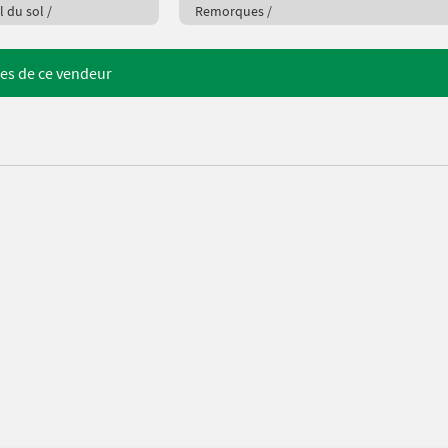
l du sol /
Remorques /
res de ce vendeur