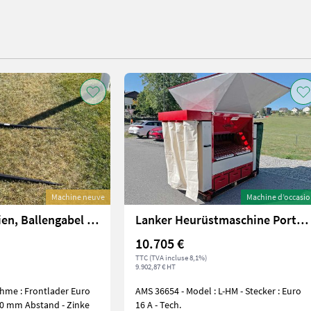
Machine neuve
Machine d’occasi
Sonstige Belgien, Ballengabel FT2050 Euroverschluss
Lanker Heurüstmaschine Portana Kranmodell L-HM
10.705 €
TTC (TVA incluse 8,1%)
9.902,87 € HT
hme : Frontlader Euro
AMS 36654 - Model : L-HM - Stecker : Euro
50 mm Abstand - Zinke
16 A - Tech.