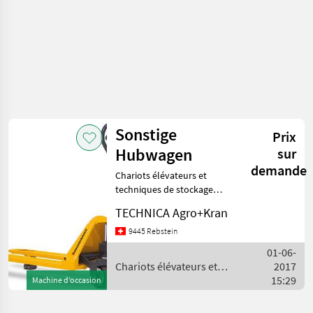
stockage
/
Sonstige
Sonstige
Prix
Hubwagen
sur
demande
Chariots élévateurs et
techniques de stockage
Gerbeurs
TECHNICA Agro+Kran
9445 Rebstein
01-06-
Chariots élévateurs et
2017
techniques de stockage /
15:29
Machine d’occasion
Sonstige