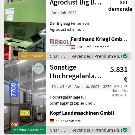
techniques
Agrodust Big Bag
sur
de
demande
Füller
stockage
Ann. fab. 2023
/
Der Big Bag Füller von
Sonstige
Agrodust ist eine
kostengünstige Lösung um
Ferdinand Kriegl GmbH & Co KG
schnell und einfach Big
Bags zu befüllen. Das
2301 Groß-Enzersdorf
Befüllen der Big Bags kann
Chariots
Revendeur Premium Plus
Machine neuve
sehr schnell umgesetzt
élévateurs
Sonstige
5.831
et
techniques
Hochregalanlage
€
de
für
stockage
10 ch/7 kW
Ann. fab. 2007
3270 h
TTC (TVA
incluse 19%)
Schmalgangstapler
/
4.900 € HT
Hochregalanlage für
Sonstige
und sonsti
Schmalgangstapler und
sonstige (Int. Nr. 16746)
Kopf Landmaschinen GmbH
Hochregalanlage für
Schmalgangstapler und
77743 Schutterzell
sonstige 3 Regale á 1m
Chariots
Revendeur Premium Plus
Machine d’occasion
Breite, 25m Länge je 4