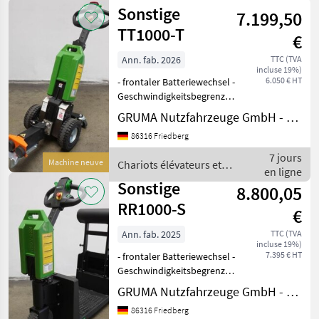
élévateurs
Sonstige
Ebenen á
7.199,50
et
techniques
TT1000-T
€
de
stockage
Ann. fab. 2026
TTC (TVA
incluse 19%)
/
6.050 € HT
- frontaler Batteriewechsel -
Sonstige
Geschwindigkeitsbegrenzung:
4 km/h - Zugangskontrolle:
GRUMA Nutzfahrzeuge GmbH - Staplertechnik
Schlüsselschalter - Zugkraft
86316 Friedberg
345 N - Motor 24V
Gleichstrom 300W - LiFePO4
7 jours
Machine neuve
Chariots élévateurs et
Batter
en ligne
techniques de stockage /
Sonstige
8.800,05
Sonstige
RR1000-S
€
Ann. fab. 2025
TTC (TVA
incluse 19%)
7.395 € HT
- frontaler Batteriewechsel -
Geschwindigkeitsbegrenzung:
6 km/h - Zugangskontrolle:
GRUMA Nutzfahrzeuge GmbH - Staplertechnik
Schlüsselschalter -
86316 Friedberg
Standplattform - Zugkraft