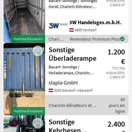
Bauart: Sonstige / Sonstiges
incluse 20%)
/
T
2.900 € HT
Gerät, Chariots élévateurs
Sonstige
et techniques de stockage
MARKETPLACE
Gerbeurs
3W Handelsges.m.b.H.
Offres des
Petites
4655 Vorchdorf
Marketplace
distributeurs
annonces
Chariots
Revendeur Premium Plus
Machine d’occasion
élévateurs
Sonstige
1.200
et
techniques
Überladerampe
€
de
Bauart: Sonstige /
stockage
TTC (TVA
Verladerampe, Chariots
incluse 20%)
/
1.000 € HT
élévateurs et techniques de
Sonstige
stapla GmbH
stockage Gerbeurs
8200 Gleisdorf / Albersdorf
30
Chariots élévateurs et
jours en
techniques de stockage /
ligne
Machine d’occasion
Sonstige
Sonstige
2.400
Kehrbesen