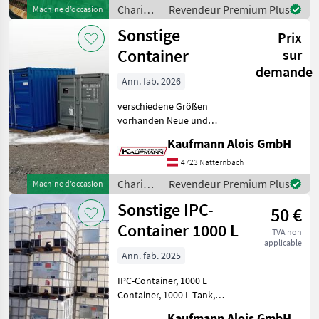
élévateurs et techniques de
Chariots
Revendeur Premium Plus
Machine d’occasion
stockage Gerbeurs
élévateurs
Sonstige
Prix
et
techniques
Container
sur
de
demande
stockage
Ann. fab. 2026
/
verschiedene Größen
Sonstige
vorhanden Neue und
gebrauchte Container 6", 8",
Kaufmann Alois GmbH
10", 20", 40" Zoll Container
auf Lager 2x2m, 3x2, 5m,
4723 Natternbach
6x2, 5m, 12x2, 5m, Seeco
Chariots
Revendeur Premium Plus
Machine d’occasion
élévateurs
Sonstige IPC-
50 €
et
techniques
Container 1000 L
TVA non
de
applicable
stockage
Ann. fab. 2025
/
IPC-Container, 1000 L
Sonstige
Container, 1000 L Tank,
Inhalt: 1000 Liter mit Eisen
Kaufmann Alois GmbH