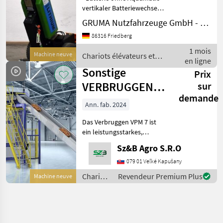
vertikaler Batteriewechsel -
SafetySpeed - Schleichfahrt
GRUMA Nutzfahrzeuge GmbH - Staplertechnik
- Anhängekupplung:
86316 Friedberg
Elektroklemmhaken
kompakt (HD) 105°, Hub
1 mois
Machine neuve
Chariots élévateurs et
50mm - Rahmen: Stahl
en ligne
techniques de stockage /
Sonstige
Prix
Sonstige
VERBRUGGEN
sur
demande
VPM-7 Palettizer
Ann. fab. 2024
Das Verbruggen VPM 7 ist
ein leistungsstarkes,
automatisiertes
Sz&B Agro S.R.O
Palettiersystem, das für das
effiziente und zuverlässige
079 01 Veľké Kapušany
Stapeln verschiedenster
Chariots
Revendeur Premium Plus
Machine neuve
Produkte auf Paletten
élévateurs
et
techniques
de