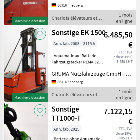
Schwenkgabel -
86316 Friedberg
Stahlrahmen - 180°-
1 mois
Lenkung - Mastschutz:
Chariots élévateurs et
en ligne
Machine d’occasion
techniques de stockage /
Sonstige
Sonstige EK 1500
6.485,50
€
Ann. fab. 2008
3115 h
TTC (TVA
- Aquamatic auf Batterie -
incluse 19%)
Fahrzeugstecker REMA 320A
5.450 € HT
- seitlicher Batteriewechsel
GRUMA Nutzfahrzeuge GmbH - Staplertechnik
mit Rollen - Gabelträger -
Schwenkgabel -
86316 Friedberg
Stahlrahmen - 180°-
1 mois
Lenkung - Mastschutz:
Chariots élévateurs et
en ligne
Machine d’occasion
techniques de stockage /
Sonstige
Sonstige
7.122,15
TT1000-T
€
Ann. fab. 2025
TTC (TVA
incluse 19%)
5.985 € HT
- Batterie ohne Aquamatic -