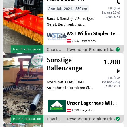
€
ZL/S250
Ann. fab. 2024
850 cm
TTC (TVA
incluse 20%)
2.000 € HT
Bauart: Sonstige / Sonstiges
Gerät, Beschreibung:
Kehrbesen für Gabelstapler
WST Willim Stapler Technik GmbH
Chariots élévateurs et
techniques de stockage
3386 Hafnerbach
Gerbeurs
Chariots
Revendeur Premium Plus
Machine d’occasion
élévateurs
Sonstige
1.200
et
techniques
Ballenzange
€
de
stockage
TTC (TVA
hydrl. mit 3 Pkt. EURO-
incluse 20%)
/
1.000 € HT
Aufnahme Informieren Sie
Sonstige
sich bitte vor Fahrt-Antritt
telefonisch, ob die von
Unser Lagerhaus WHG, Kärnten, Klagenfurt
Ihnen angefragte Maschine
aktuell bei uns am Lager
9020 Klagenfurt
steht. Wir
Chariots
Revendeur Premium Plus
Machine d’occasion
élévateurs