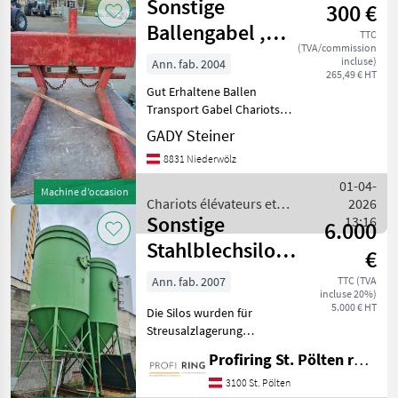
Sonstige
300 €
et
techniques
Ballengabel ,
TTC
de
(TVA/commission
Ballentransport
stockage
incluse)
Ann. fab. 2004
265,49 € HT
/
Gut Erhaltene Ballen
Sonstige
Transport Gabel Chariots
élévateurs et techniques de
GADY Steiner
stockage Gerbeurs
8831 Niederwölz
01-04-
Machine d’occasion
Chariots élévateurs et
2026
Sonstige
techniques de stockage /
13:16
6.000
Sonstige
Stahlblechsilos
€
Typ S 18
Ann. fab. 2007
TTC (TVA
incluse 20%)
5.000 € HT
Die Silos wurden für
Streusalzlagerung
verwendet. Preis je Stück
Profiring St. Pölten reg. Gen. m. b. H
6.000€ Verfügbar nach
Absprache! Chariots
3100 St. Pölten