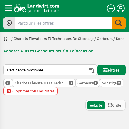
Parcourir les offres
/
Chariots Élévateurs Et Techniques De Stockage
/
Gerbeurs
/
Sonsti
Acheter Autres Gerbeurs neuf ou d’occasion
Voici comment les annonces sont triées sur Landwirt.com
Filtres
x
x
x
x
Chariots Elevateurs Et Techniques De Stockage
Gerbeurs
Sonstige
x
Supprimer tous les filtres
Liste
Grille