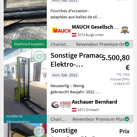
Ann. fab. 2011
/
Fourches d'occasion -
Sonstige
adaptées aux balles de silo
- longueur : 1 500 mm -
MAUCH Gesellschaft m.b.H. & Co.KG
compatibles avec les porte-
fourches ISO FEM III
5274 Burgkirchen
#TeamMauch Chariots
Chariots
Revendeur Premium Or
Machine d’occasion
élévateurs et tech
élévateurs
Sonstige Pramac
5.500,80
et
techniques
Elektro-
€
de
Deichselstapler
stockage /
Ann. fab. 2022
TTC (TVA
incluse 20%)
LX Duplex 12/35
Sonstige
4.584 € HT
Neuwertig – Wenig
gebraucht Baujahr: 2022 Mit
elektrohydraulischem
Aschauer Bernhard
Hubantrieb zur
kraftsparenden und
4371 Dimbach
effizienten Handhabung
modèle de
Chariots
Revendeur Premium Plus
démonstration
Batteriekapazität (V/Ah):
élévateurs
Sonstige
24/300 Br
Prix
et