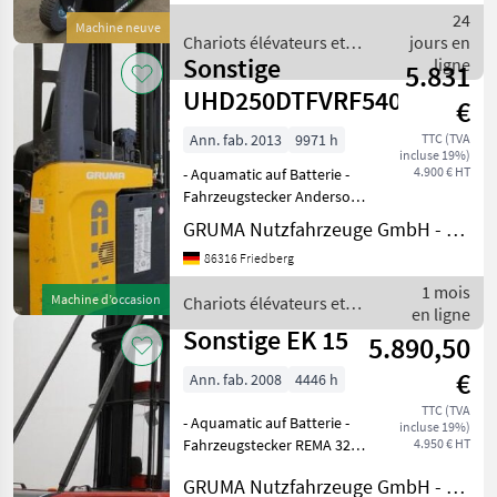
252 N - Motor 420W 140
24
Machine neuve
U/min - mit
Chariots élévateurs et
jours en
Sonstige
techniques de stockage /
ligne
5.831
Sonstige
UHD250DTFVRF540
€
Ann. fab. 2013
9971 h
TTC (TVA
incluse 19%)
4.900 € HT
- Aquamatic auf Batterie -
Fahrzeugstecker Anderson
320A - seitlicher
GRUMA Nutzfahrzeuge GmbH - Staplertechnik
Batteriewechsel ohne
86316 Friedberg
Rollen - Fahrzeug:
Doppelzusatzhydraulik -
1 mois
Machine d’occasion
Chariots élévateurs et
Mast:
en ligne
techniques de stockage /
Doppelzusatzhydraulik - S
Sonstige EK 15
5.890,50
Sonstige
€
Ann. fab. 2008
4446 h
TTC (TVA
- Aquamatic auf Batterie -
incluse 19%)
Fahrzeugstecker REMA 320A
4.950 € HT
- seitlicher Batteriewechsel
GRUMA Nutzfahrzeuge GmbH - Staplertechnik
mit Rollen - Gabelträger -