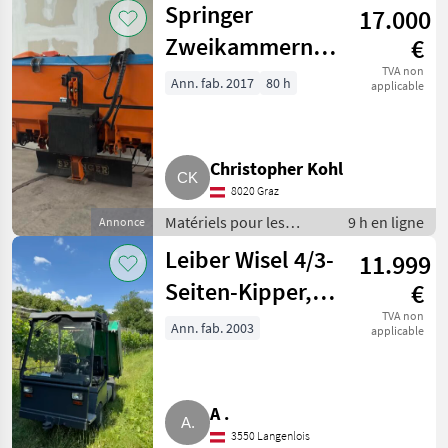
Springer
17.000
matériels pour les
services publics
Zweikammernstreuer
€
SD
TVA non
Ann. fab. 2017
80 h
applicable
Christopher Kohl
8020 Graz
Matériels pour les
9 h en ligne
Annonce
services publics /
Leiber Wisel 4/3-
11.999
Matériels de
déneigement
Seiten-Kipper,
€
Hoflader,
TVA non
Ann. fab. 2003
applicable
Kommunalfahrzeug
A .
3550 Langenlois