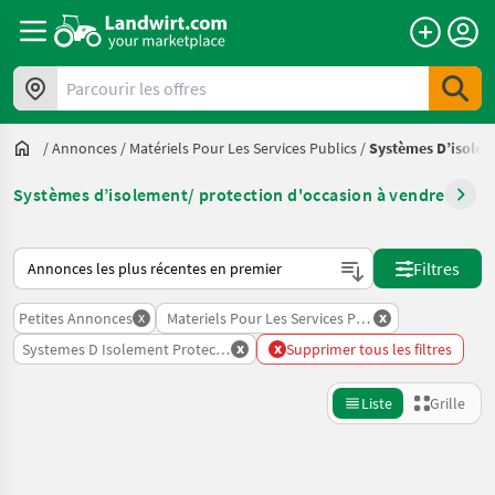
Parcourir les offres
/
Annonces
/
Matériels Pour Les Services Publics
/
Systèmes D’isolem
Systèmes d’isolement/ protection d'occasion à vendre
Voici comment les annonces sont triées sur Landwirt.com
Filtres
x
x
Petites Annonces
Materiels Pour Les Services Publics
x
x
Systemes D Isolement Protection
Supprimer tous les filtres
Liste
Grille