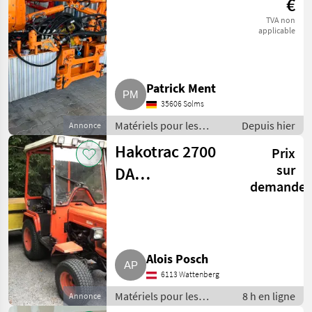
€
TVA non
applicable
Patrick Ment
35606 Solms
Matériels pour les
Depuis hier
Annonce
services publics /
Hakotrac 2700
Prix
Épareuses
sur
DA
demande
Kommunaltraktor
Alois Posch
6113 Wattenberg
Matériels pour les
8 h en ligne
Annonce
services publics / Autres