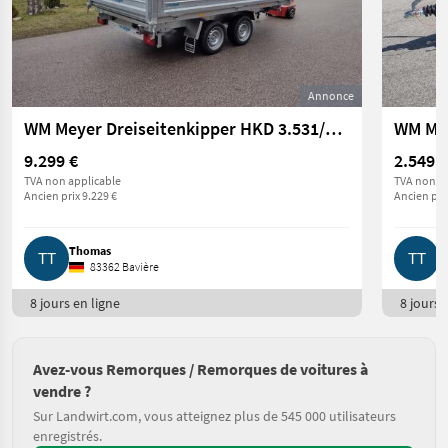
Annonce
WM Meyer Dreiseitenkipper HKD 3.531/1.860 Stahl
WM Mey
9.299 €
2.549 €
TVA non applicable
TVA non ap
Ancien prix 9.229 €
Ancien prix
Thomas
T
83362 Bavière
8 jours en ligne
8 jours e
Avez-vous Remorques / Remorques de voitures à
vendre ?
Sur Landwirt.com, vous atteignez plus de 545 000 utilisateurs
enregistrés.