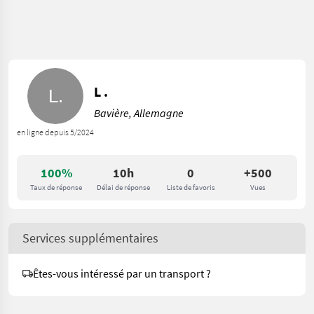
L .
Bavière, Allemagne
en ligne depuis 5/2024
100%
10h
0
+500
Taux de réponse
Délai de réponse
Liste de favoris
Vues
Services supplémentaires
Êtes-vous intéressé par un transport ?