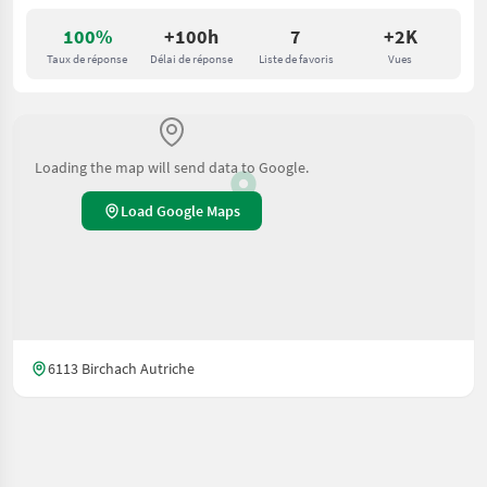
100%
+100h
7
+2K
Taux de réponse
Délai de réponse
Liste de favoris
Vues
Loading the map will send data to Google.
Load Google Maps
6113 Birchach Autriche