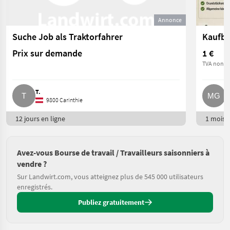
Annonce
Suche Job als Traktorfahrer
Kaufb
Prix sur demande
1 €
TVA non ap
T.
M
9800 Carinthie
12 jours en ligne
1 mois e
Avez-vous Bourse de travail / Travailleurs saisonniers à
vendre ?
Sur Landwirt.com, vous atteignez plus de 545 000 utilisateurs
enregistrés.
Publiez gratuitement