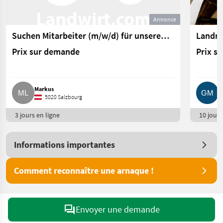
Annonce
Suchen Mitarbeiter (m/w/d) für unseren Reitstall
Prix sur demande
Prix s
Markus
G
5020 Salzbourg
3 jours en ligne
10 jours
Informations importantes
Comment reconnaître une arnaque !
Envoyer une demande