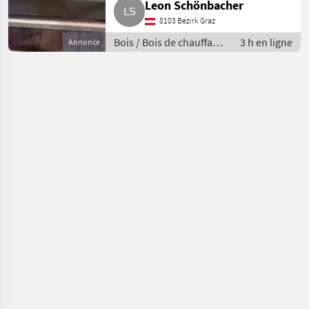
Leon Schönbacher
8103 Bezirk Graz
Bois / Bois de chauffage
3 h en ligne
Annonce
/ bûches fendues