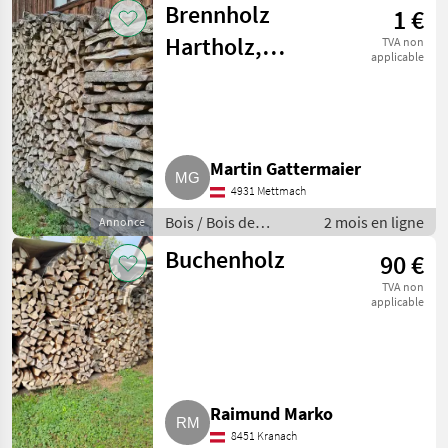
Brennholz
1 €
Hartholz,
TVA non
applicable
Weichholz
Martin Gattermaier
4931 Mettmach
Bois / Bois de
2 mois en ligne
Annonce
chauffage / bûches
Buchenholz
90 €
fendues
TVA non
applicable
Raimund Marko
8451 Kranach