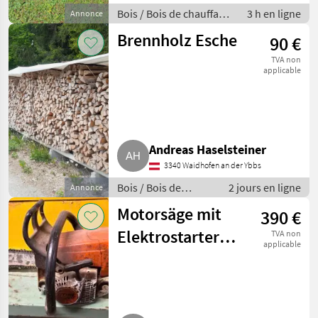
Bois / Bois de chauffage
3 h en ligne
Annonce
/ bûches fendues
Brennholz Esche
90 €
TVA non
applicable
Andreas Haselsteiner
3340 Waidhofen an der Ybbs
Bois / Bois de
2 jours en ligne
Annonce
chauffage / bûches
Motorsäge mit
390 €
fendues
Elektrostarter
TVA non
applicable
Stihl MS 230C