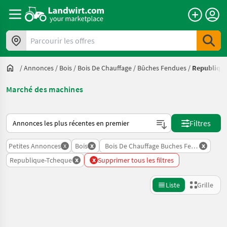
Parcourir les offres
/
Annonces
/
Bois
/
Bois De Chauffage / Bûches Fendues
/
Republiqu
Marché des machines
Voici comment les annonces sont triées sur Landwirt.com
Filtres
x
x
x
Petites Annonces
Bois
Bois De Chauffage Buches Fendues
x
x
Republique-Tcheque
Supprimer tous les filtres
Liste
Grille