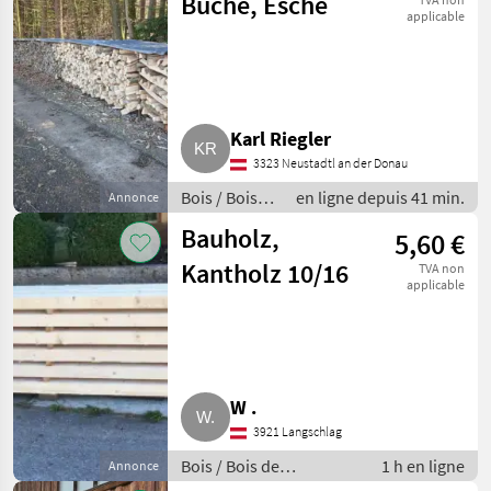
Buche, Esche
applicable
Karl Riegler
3323 Neustadtl an der Donau
Bois / Bois
en ligne depuis 41 min.
Annonce
de chauffage
Bauholz,
5,60 €
/ bûches
fendues
Kantholz 10/16
TVA non
applicable
W .
3921 Langschlag
Bois / Bois de
1 h en ligne
Annonce
construction