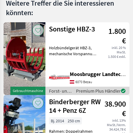
Weitere Treffer die Sie interessieren
könnten:
Sonstige HBZ-3
1.800
€
Holzbündelgerät HBZ-3,
inkl. 20 %
MwSt.
mechanische Vorspannung,
1.500 € exkl.
mechanische Entlehrung, 3-
Punktaufnahme,
Stapleraufnahme,
Moosbrugger Landtechnik GmbH
Euroaufnahme,
6870 Bezau
Gesamtgewicht 330kg.
Vollgendes Zubehör ist
Forst- und
Premium Plus Händler
Gebrauchtmaschine
Holztechnik
Binderberger RW
38.900
/ Sonstige
14 + Penz 6Z
€
Bj. 2014
250 cm
inkl. 13%
MwSt./Verm.
34.424,78 €
Rahmen: Doppelrahmen