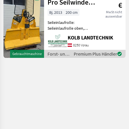
Holzknecht
Pro Seilwinde
€
Funkseilwinde
Bj. 2013
200 cm
MwSt nicht
ausweisbar
Forst
Seileinlaufrolle:
Seileinlaufrolle oben,
Zugleistung: 8, 5 Tonnen,
KOLB LANDTECHNIK
elektrohydr. Bedienung,
Schutzgitter, Funk,
8250 Vorau
Untersetzung ++KOLB
Forst- und
Premium Plus Händler
Gebrauchtmaschine
LANDTECHNIK++
Holztechnik
✅UNIFOREST 85 H PRO Fun
/ Uniforest