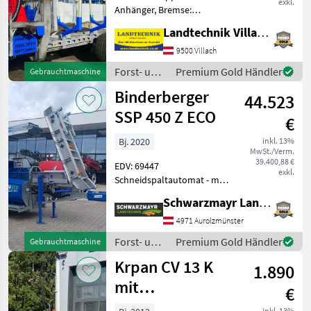
exkl.
Anhänger, Bremse:
Druckluftbremse,
Landtechnik Villach GmbH
Rungenpaare: 3
Rungenpaare,
9500 Villach
Kransteuerung:
Forst- und
Premium Gold Händler
Gebrauchtmaschine
Kreuzhebelsteuerung,
Holztechnik
Binderberger
Triebachsen: 2 Achsen,
44.523
/
Bauartgeschwindigkeit
Binderberger
SSP 450 Z ECO
€
(km/h
Bj. 2020
inkl. 13%
MwSt./Verm.
39.400,88 €
EDV: 69447
exkl.
Schneidspaltautomat - mit
287, 9 Betriebsstunden - mit
Schwarzmayr Landtechnik GmbH - Aurolzmünster
2020 Baujahr - mit Fahrwerk
- mit mechanisch
4971 Aurolzmünster
klappbaren Förderband 4,
Forst- und
Premium Gold Händler
Gebrauchtmaschine
40m - mit Zapfwelle
Holztechnik
Krpan CV 13 K
1.890
/
Binderberger
mit
€
Zapfwellenantrieb
inkl. 13%