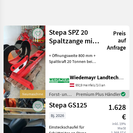
Suche
verfeinern
Stepa SPZ 20
Preis
Kategorie
Land
Filter
4
Spaltzange mit
auf
Anfrage
Konsole
2
AKTUELLER
+ Öffnungsweite 800 mm +
Zurücksetzen
Ergebnisse
PFAD
Spaltkraft 20 Tonnen bei
anzeigen
Forsttechnik
250 bar + Eigengewicht 285
kg + 1 x DW Anschluß
Forst Und
Wiedemayr Landtechnik GmbH
notwendig + Bodenkonsole
Holztechnik
passend zu Spaltzange + für
9919 Heinfels/Sillian
Sonstige
jede Ab
Holzmaschinen
Forst- und
Premium Plus Händler
Neumaschine
Und
Holztechnik
Forstmaschinen
Stepa GS125
1.628
/ Stepa
Stepa
€
Bj. 2026
KATEGORIE
inkl. 19%
WÄHLEN
Einsteckschaufel für
MwSt
1.368,07 €