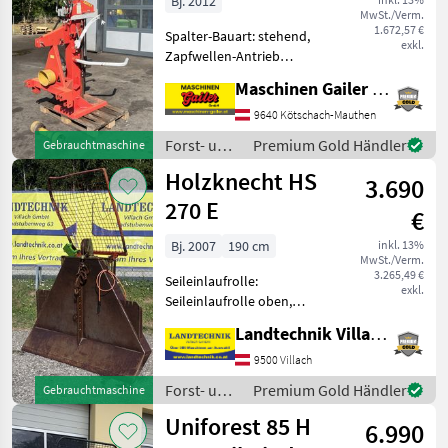
Bj. 2012
MwSt./Verm.
1.672,57 €
Spalter-Bauart: stehend,
exkl.
Zapfwellen-Antrieb
gebrauchter Holzspalter -
Maschinen Gailer GmbH
Spaltkraft 13 to - Spaltlänge
bis zu 110 cm -
9640 Kötschach-Mauthen
Zapfwellenantrieb -
Forst- und
Premium Gold Händler
Gebrauchtmaschine
Gelenkwelle - mechanisch
Holztechnik
Holzknecht HS
3.690
/ Krpan
270 E
€
Bj. 2007
190 cm
inkl. 13%
MwSt./Verm.
3.265,49 €
Seileinlaufrolle:
exkl.
Seileinlaufrolle oben,
Zugleistung: 7 Tonnen,
Landtechnik Villach GmbH
elektrohydr. Bedienung,
Schutzgitter Holzknecht
9500 Villach
Seilwinde 270 E, Elektrische
Forst- und
Premium Gold Händler
Gebrauchtmaschine
Bedienung, 6 t Zugkraft, Sc
Holztechnik
Uniforest 85 H
6.990
/