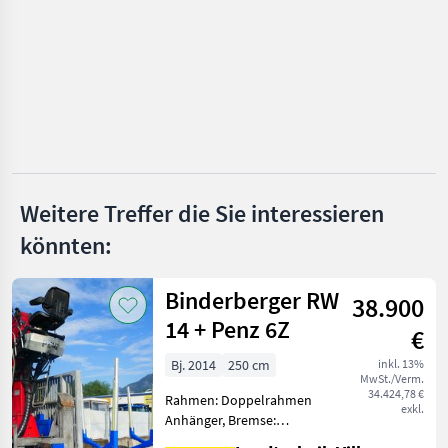
Auer
Krpan
Uniforest
Fliegl
SOMA
Weitere Treffer die Sie interessieren
könnten:
Posch
Alle 38
Binderberger RW
anzeigen
38.900
14 + Penz 6Z
€
MARKTPLATZ
Bj. 2014
250 cm
inkl. 13%
Marktplatz
Händlerangebote
Kleinanzeigen
MwSt./Verm.
34.424,78 €
Rahmen: Doppelrahmen
exkl.
Anhänger, Bremse:
Druckluftbremse,