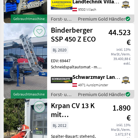
Landtechnik Villach GmbH
Rungenpaare: 3
Rungenpaare,
9500 Villach
Kransteuerung:
Forst- und
Premium Gold Händler
Gebrauchtmaschine
Kreuzhebelsteuerung,
Holztechnik
Binderberger
Triebachsen: 2 Achsen,
44.523
/
Bauartgeschwindigkeit
Binderberger
SSP 450 Z ECO
€
(km/h
Bj. 2020
inkl. 13%
MwSt./Verm.
39.400,88 €
EDV: 69447
exkl.
Schneidspaltautomat - mit
287, 9 Betriebsstunden - mit
Schwarzmayr Landtechnik GmbH - Aurolzmünster
2020 Baujahr - mit Fahrwerk
- mit mechanisch
4971 Aurolzmünster
klappbaren Förderband 4,
Forst- und
Premium Gold Händler
Gebrauchtmaschine
40m - mit Zapfwelle
Holztechnik
Krpan CV 13 K
1.890
/
Binderberger
mit
€
Zapfwellenantrieb
Bj. 2012
inkl. 13%
MwSt./Verm.
1.672,57 €
Spalter-Bauart: stehend,