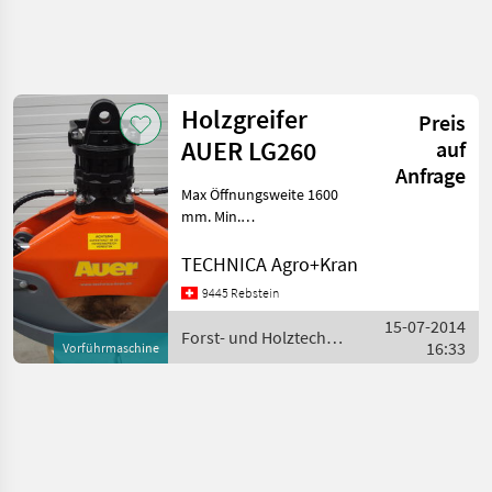
Suche
verfeinern
Holzgreifer
Preis
Kategorie
Land
Filter
4
AUER LG260
auf
Anfrage
1
Max Öffnungsweite 1600
AKTUELLER
Zurücksetzen
Ergebnisse
PFAD
mm. Min.
anzeigen
Stammdurchmesser 10 cm.
Forsttechnik
Gewicht 115 Kg. mit oder
TECHNICA Agro+Kran
Forst Und
ohne Rotator Forst- und
9445 Rebstein
Holztechnik
Holztechnik Sonstige
Sonstige
15-07-2014
Holzmaschinen und
Forst- und Holztechnik
Holzmaschinen
16:33
Forstmaschinen
Vorführmaschine
/ Auer
Und
Forstmaschinen
Auer
KATEGORIE
WÄHLEN