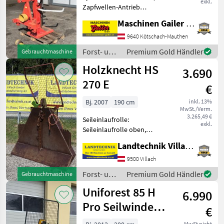
exkl.
Zapfwellen-Antrieb
gebrauchter Holzspalter -
Maschinen Gailer GmbH
Spaltkraft 13 to - Spaltlänge
bis zu 110 cm -
9640 Kötschach-Mauthen
Zapfwellenantrieb -
Forst- und
Premium Gold Händler
Gebrauchtmaschine
Gelenkwelle - mechanisch
Holztechnik
Holzknecht HS
3.690
/ Krpan
270 E
€
Bj. 2007
190 cm
inkl. 13%
MwSt./Verm.
3.265,49 €
Seileinlaufrolle:
exkl.
Seileinlaufrolle oben,
Zugleistung: 7 Tonnen,
Landtechnik Villach GmbH
elektrohydr. Bedienung,
Schutzgitter Holzknecht
9500 Villach
Seilwinde 270 E, Elektrische
Forst- und
Premium Gold Händler
Gebrauchtmaschine
Bedienung, 6 t Zugkraft, Sc
Holztechnik
Uniforest 85 H
6.990
/
Holzknecht
Pro Seilwinde
€
Funkseilwinde
MwSt nicht