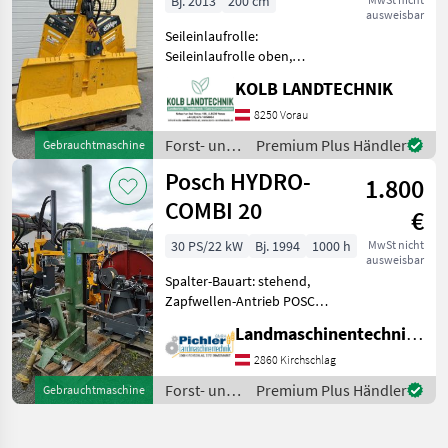
Bj. 2013
200 cm
ausweisbar
Forst
Seileinlaufrolle:
Seileinlaufrolle oben,
Zugleistung: 8, 5 Tonnen,
KOLB LANDTECHNIK
elektrohydr. Bedienung,
Schutzgitter, Funk,
8250 Vorau
Untersetzung ++KOLB
Forst- und
Premium Plus Händler
Gebrauchtmaschine
LANDTECHNIK++
Holztechnik
Posch HYDRO-
✅UNIFOREST 85 H PRO Fun
1.800
/ Uniforest
COMBI 20
€
30 PS/22 kW
Bj. 1994
1000 h
MwSt nicht
ausweisbar
Spalter-Bauart: stehend,
Zapfwellen-Antrieb POSCH
Hydro-Combi 20 - Bj. 1994 -
Landmaschinentechnik Pichler GmbH
inkl. Gelenkwelle Dem Alter
entsprechender Zustand!
2860 Kirchschlag
Der Holzspalter der Marke
Forst- und
Premium Plus Händler
Gebrauchtmaschine
Holztechnik
/ Posch