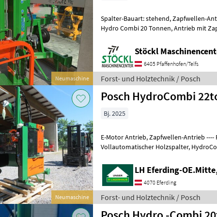
Spalter-Bauart: stehend, Zapfwellen-An
Hydro Combi 20 Tonnen, Antrieb mit Zapfwelle, mechanischer
Stammheber, Fixomatik, Auto
Stöckl Maschinencent
6405 Pfaffenhofen/Telfs
Forst- und Holztechnik / Posch
Neumaschine
Posch HydroCombi 22
Bj. 2025
E-Motor Antrieb, Zapfwellen-Antrieb ----
Vollautomatischer Holzspalter, HydroCombi 22to mit Funkseilwinde
750, Spalttisch -- https://www.youtube
LH Eferding-OE.Mitte
4070 Eferding
Forst- und Holztechnik / Posch
Neumaschine
Posch Hydro -Combi 20