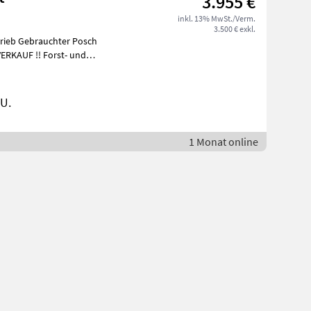
3.955 €
inkl. 13% MwSt./Verm.
3.500 € exkl.
trieb Gebrauchter Posch
U.
1 Monat online