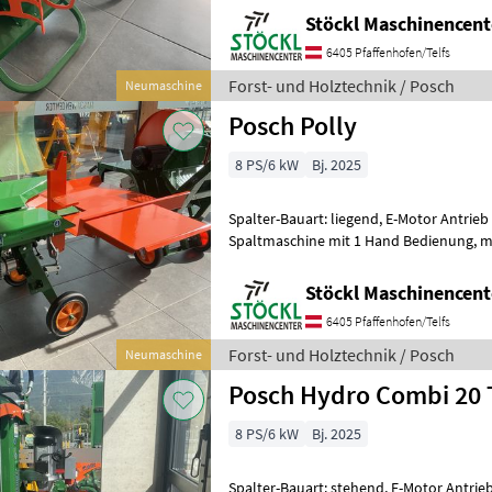
Stöckl Maschinencent
6405 Pfaffenhofen/Telfs
Forst- und Holztechnik / Posch
Neumaschine
Posch Polly
8 PS/6 kW
Bj. 2025
Spalter-Bauart: liegend, E-Motor Antrieb
Spaltmaschine mit 1 Hand Bedienung, mit der Autospeed Funktion
wählt das Gerät automatisch die optima
Stöckl Maschinencent
6405 Pfaffenhofen/Telfs
Forst- und Holztechnik / Posch
Neumaschine
Posch Hydro Combi 20
8 PS/6 kW
Bj. 2025
Spalter-Bauart: stehend, E-Motor Antrie