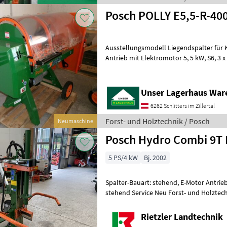
Posch POLLY E5,5-R-40
Ausstellungsmodell Liegendspalter für Kurzholz mit 8 t Spaltkraft,
Antrieb mit Elektromotor 5, 5 kW, S6, 3 x 400 V, 50 Hz, CEE 16 A,
Motorschutzschalter mit Phasenwe
Unser Lagerhaus War
6262 Schlitters im Zillertal
Forst- und Holztechnik / Posch
Neumaschine
Posch Hydro Combi 9T 
5 PS/4 kW
Bj. 2002
Spalter-Bauart: stehend, E-Motor Antrieb
stehend Service Neu Forst- und Holztech
Rietzler Landtechnik