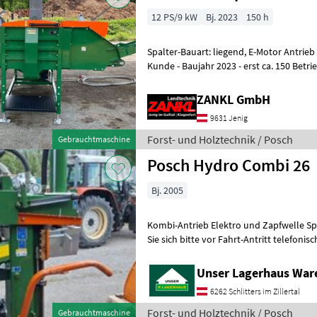
12 PS/9 kW
Bj. 2023
150 h
Spalter-Bauart: liegend, E-Motor Antrieb Posch
Kunde - Baujahr 2023 - erst ca. 150 Betriebsstunden - Brenn- &
Anzündholzspalter - Spa
ZANKL GmbH
9631 Jenig
Forst- und Holztechnik / Posch
Gebrauchtmaschine
Posch Hydro Combi 26
Bj. 2005
Kombi-Antrieb Elektro und Zapfwelle Spaltkreuz
Sie sich bitte vor Fahrt-Antritt telefonisch, ob die von Ih
angefragte Maschine aktuell bei u
Unser Lagerhaus War
6262 Schlitters im Zillertal
Forst- und Holztechnik / Posch
Gebrauchtmaschine