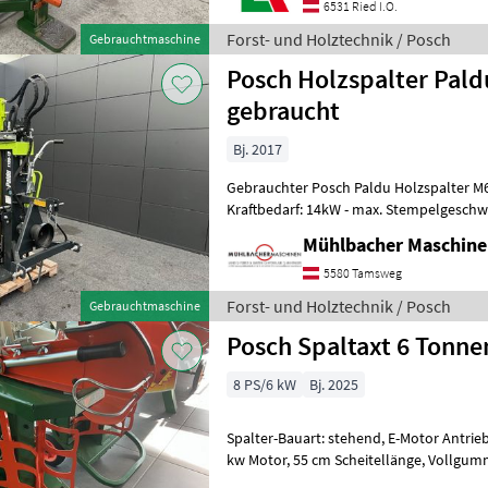
6531 Ried I.O.
Forst- und Holztechnik / Posch
Gebrauchtmaschine
Posch Holzspalter Pal
gebraucht
Bj. 2017
Gebrauchter Posch Paldu Holzspalter M6622N - Zapfwellen
Kraftbedarf: 14kW - max. Stempelgeschwi
cm/s 7/14 - max. Stempelgesc
Mühlbacher Maschin
5580 Tamsweg
Forst- und Holztechnik / Posch
Gebrauchtmaschine
Posch Spaltaxt 6 Tonne
8 PS/6 kW
Bj. 2025
Spalter-Bauart: stehend, E-Motor Antrieb
kw Motor, 55 cm Scheitellänge, Vollgummiräder, NEU Forst- und
Holztechnik Holzspalter