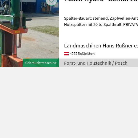
Spalter-Bauart: stehend, Zapfwellen-An
Holzspalter mit 20 to Spaltkraft. PRIVATVERKAUF !! Forst- und
Holztechnik Holzspalter
Landmaschinen Hans Rußner e.
4575 Roßleithen
Forst- und Holztechnik / Posch
Gebrauchtmaschine