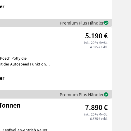
er
Premium Plus Händler
5.190 €
inkl. 20 % MwSt.
4.325 € exkl.
 Posch Polly die
le Vorla
er
Premium Plus Händler
 Tonnen
7.890 €
inkl. 20 % MwSt.
6.575 € exkl.
b, Zapfwellen-Antrieb Neuer