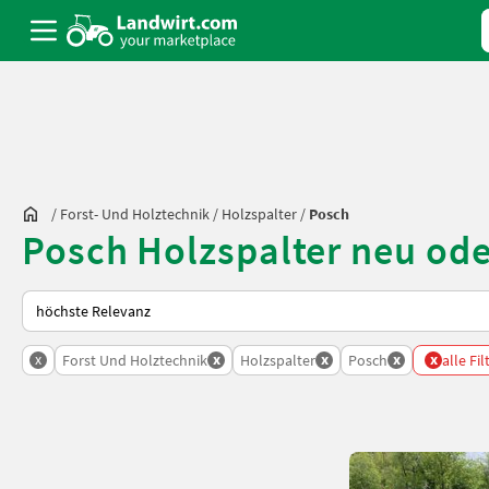
/
Forst- Und Holztechnik
/
Holzspalter
/
Posch
Posch Holzspalter neu od
So wird auf Landwirt.com sortiert
x
x
x
x
x
Forst Und Holztechnik
Holzspalter
Posch
alle Fi