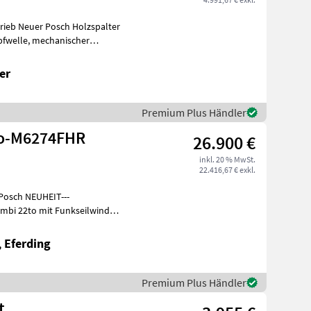
trieb Neuer Posch Holzspalter
speed, Schei
er
Premium Plus Händler
to-M6274FHR
26.900 €
inkl. 20 % MwSt.
22.416,67 € exkl.
 Posch NEUHEIT---
.com/
, Eferding
Premium Plus Händler
t