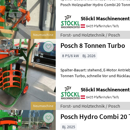
Posch Holzspalter Hydro Combi 20 Tonnrn, mit Zapfwelle
Elektro Antrieb 400 v, Max. Scheitelläng
Stöckl Maschinencent
6405 Pfaffenhofen/Telfs
Forst- und Holztechnik / Posch
Neumaschine
Posch 8 Tonnen Turbo
8 PS/6 kW
Bj. 2026
Spalter-Bauart: stehend, E-Motor Antrie
Tonnen Turbo, schnelle Vor und Rücklaufgeschwindigkeit, 55 cm
Scheitellänge. Maschine ist Neu. Forst
Stöckl Maschinencent
6405 Pfaffenhofen/Telfs
Forst- und Holztechnik / Posch
Neumaschine
Posch Hydro Combi 20
Bj. 2025