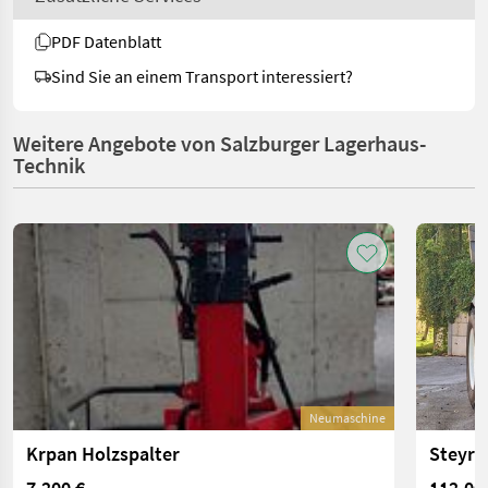
PDF Datenblatt
Sind Sie an einem Transport interessiert?
Weitere Angebote von Salzburger Lagerhaus-
Technik
Neumaschine
Krpan Holzspalter
Steyr 
7.200 €
112.00