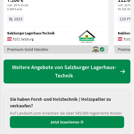
inkl. 20 % MwSt.
inkl. 20 % 
6.000 € exkl.
93.333,33 € 
Bj. 2023
110 PS/
Salzburger Lagerhaus-Technik
Salzburge
5101 Salzburg
5101 S
Premium Gold Händler
Premium
Weitere Angebote von Salzburger Lagerhaus-
Technik
Sie haben Forst- und Holztechnik / Holzspalter zu
verkaufen?
Auf Landwirt.com erreichen Sie über 545.000 registrierte Nutzer.
Jetzt inserieren