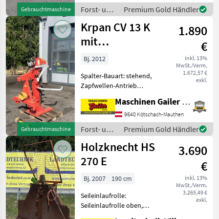
klappbaren Förderband 4,
Forst- und
Premium Gold Händler
Gebrauchtmaschine
40m - mit Zapfwelle
Holztechnik
Krpan CV 13 K
1.890
/
Binderberger
mit
€
Zapfwellenantrieb
Bj. 2012
inkl. 13%
MwSt./Verm.
1.672,57 €
Spalter-Bauart: stehend,
exkl.
Zapfwellen-Antrieb
gebrauchter Holzspalter -
Maschinen Gailer GmbH
Spaltkraft 13 to - Spaltlänge
bis zu 110 cm -
9640 Kötschach-Mauthen
Zapfwellenantrieb -
Forst- und
Premium Gold Händler
Gebrauchtmaschine
Gelenkwelle - mechanisch
Holztechnik
Holzknecht HS
3.690
/ Krpan
270 E
€
Bj. 2007
190 cm
inkl. 13%
MwSt./Verm.
3.265,49 €
Seileinlaufrolle:
exkl.
Seileinlaufrolle oben,
Zugleistung: 7 Tonnen,