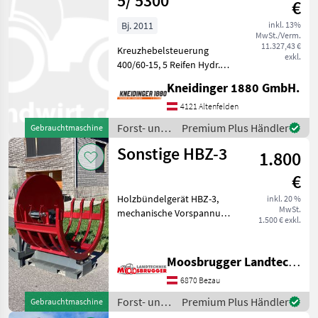
5/ 5300
€
Bj. 2011
inkl. 13%
MwSt./Verm.
11.327,43 €
Kreuzhebelsteuerung
exkl.
400/60-15, 5 Reifen Hydr.
Bremse Beleuchtung Forst-
Kneidinger 1880 GmbH.
und Holztechnik
Forstanhänger /
4121 Altenfelden
Rückewägen
Forst- und
Premium Plus Händler
Gebrauchtmaschine
Holztechnik
Sonstige HBZ-3
1.800
/
Binderberger
€
Holzbündelgerät HBZ-3,
inkl. 20 %
MwSt.
mechanische Vorspannung,
1.500 € exkl.
mechanische Entlehrung, 3-
Punktaufnahme,
Stapleraufnahme,
Moosbrugger Landtechnik GmbH
Euroaufnahme,
6870 Bezau
Gesamtgewicht 330kg.
Vollgendes Zubehör ist
Forst- und
Premium Plus Händler
Gebrauchtmaschine
Holztechnik