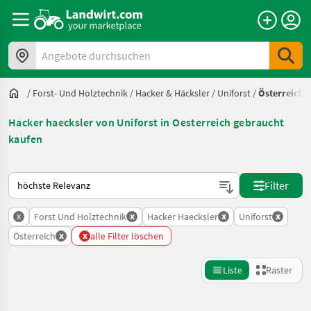
Angebote durchsuchen
/
Forst- Und Holztechnik
/
Hacker & Häcksler
/
Uniforst
/
Österreich
Hacker haecksler von Uniforst in Oesterreich gebraucht
kaufen
So wird auf Landwirt.com sortiert
Filter
x
x
x
x
Forst Und Holztechnik
Hacker Haecksler
Uniforst
x
x
Österreich
alle Filter löschen
Liste
Raster