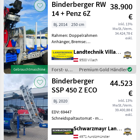
Binderberger RW
38.900
/ Sonstige
14 + Penz 6Z
€
Bj. 2014
250 cm
inkl. 13%
MwSt./Verm.
34.424,78 €
Rahmen: Doppelrahmen
exkl.
Anhänger, Bremse:
Druckluftbremse,
Landtechnik Villach GmbH
Rungenpaare: 3
Rungenpaare,
9500 Villach
Kransteuerung:
Forst- und
Premium Gold Händler
Gebrauchtmaschine
Kreuzhebelsteuerung,
Holztechnik
Binderberger
Triebachsen: 2 Achsen,
44.523
/
Bauartgeschwindigkeit
Binderberger
SSP 450 Z ECO
€
(km/h
Bj. 2020
inkl. 13%
MwSt./Verm.
39.400,88 €
EDV: 69447
exkl.
Schneidspaltautomat - mit
287, 9 Betriebsstunden - mit
Schwarzmayr Landtechnik GmbH - Aurolzmünster
2020 Baujahr - mit Fahrwerk
- mit mechanisch
4971 Aurolzmünster