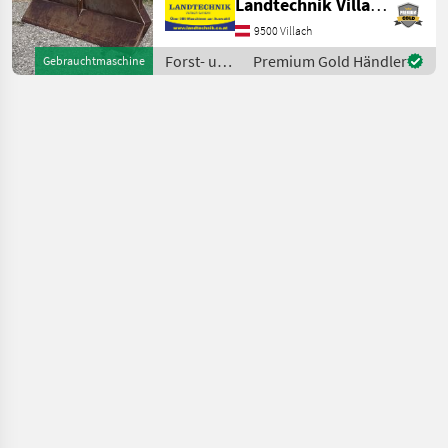
Landtechnik Villach GmbH
elektrohydr. Bedienung,
Schutzgitter Holzknecht
9500 Villach
Seilwinde 270 E, Elektrische
Forst- und
Premium Gold Händler
Gebrauchtmaschine
Bedienung, 6 t Zugkraft, Sc
Holztechnik
/
Holzknecht