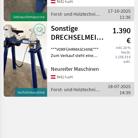
5431 Kuchl
200 mit einer Spitzenweite
17-10-2025
von 715 mm. Die Maschine
Forst- und Holztechnik
11:36
befindet
Gebrauchtmaschine
/ Sonstige
Sonstige
1.390
DRECHSELMEISTER
€
Drechselmaschine
inkl. 20 %
***VORFÜHRMASCHINE***
MwSt.
MIDI2 Plus SET
Zum Verkauf steht eine
1.158,33 €
Vorführmaschine MIDI2
exkl.
Plus Drechselbank mit
Neureiter Maschinen
einer Spitzenhöhe von 178
5431 Kuchl
mm inkl.
18-07-2025
Maschinenuntersatz PRO
Forst- und Holztechnik
14:39
DDMIDI-105! Di
Vorführmaschine
/ Sonstige