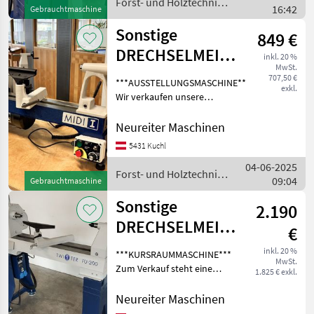
Forst- und Holztechnik
16:42
wenig Betrieb
Gebrauchtmaschine
/ Sonstige
Sonstige
849 €
DRECHSELMEISTER
inkl. 20 %
MwSt.
Drechselmaschine
707,50 €
***AUSSTELLUNGSMASCHINE***
exkl.
MIDI 1
Wir verkaufen unsere
neuwertige
Drechselmeister MIDI 1
Neureiter Maschinen
Drechselbank mit einer
5431 Kuchl
Spitzenweite von 400 mm.
04-06-2025
Die Ausstellungsmaschine
Forst- und Holztechnik
09:04
befind
Gebrauchtmaschine
/ Sonstige
Sonstige
2.190
DRECHSELMEISTER
€
Drechselmaschine
inkl. 20 %
***KURSRAUMMASCHINE***
MwSt.
Twister FU 200
Zum Verkauf steht eine
1.825 € exkl.
gebrauchte
Kursraummaschine
Neureiter Maschinen
Drechselmeister Twister FU