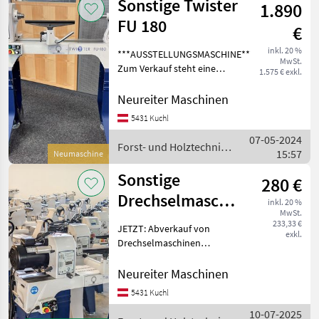
Sonstige Twister
1.890
FU 180
€
inkl. 20 %
***AUSSTELLUNGSMASCHINE***
MwSt.
Zum Verkauf steht eine
1.575 € exkl.
neuwertige
Drechselmeister Twister FU
Neureiter Maschinen
180 Drechselbank mit einer
5431 Kuchl
Spitzenweite von 560 mm.
07-05-2024
Die Ausstellungsmasch
Forst- und Holztechnik
15:57
Neumaschine
/ Sonstige
Sonstige
280 €
Drechselmaschinen
inkl. 20 %
MwSt.
Vorführmaschinen
233,33 €
JETZT: Abverkauf von
exkl.
Drechselmaschinen
(Vorführmaschinen,
Ausstellungsmaschinen
Neureiter Maschinen
und Kurswerkstatt-
5431 Kuchl
Maschinen). Wir verkaufen
10-07-2025
diverse Drechselbänke mit