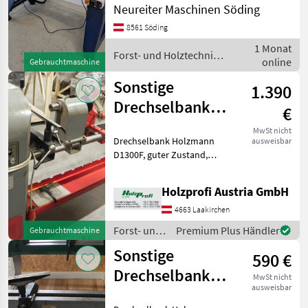
Drechselmaschine Twister
Neureiter Maschinen Söding
XL mit einer Spitzenweite
Hans Schreiner
8561 Söding
von ca. 800 mm. Die
1 Monat
Maschine ist in einem sehr
Forst- und Holztechnik /
Holzprofi
online
gute
Gebrauchtmaschine
Sonstige
Sonstige
1.390
MARKTPLATZ
Drechselbank
€
Marktplatz
Händlerangebote
Kleinanzeigen
Holzmann
MwSt nicht
Drechselbank Holzmann
ausweisbar
D1300F
D1300F, guter Zustand,
gebraucht
serienmäßige Ausstattung,
1300 mm Spitzenweite, 210
Holzprofi Austria GmbH
mm Spitzenhöhe, 180
kgPreisänderungen
4663 Laakirchen
vorbehalten, Irrtümer,
Forst- und
Premium Plus Händler
Gebrauchtmaschine
Druck-
Holztechnik
Sonstige
590 €
/ Sonstige
Drechselbank
MwSt nicht
ausweisbar
Holzmann