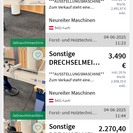
***AUSSTELLUNGSMASCHINE***
MwSt.
STRATOS FU-230
Zum Verkauf steht eine
2.491,67 €
neuwertige
exkl.
Drechselmeister Stratos FU
Neureiter Maschinen
230 LV (Langversion)
5431 Kuchl
Drechselbank,
04-06-2025
Drechselmaschine mit einer
Forst- und Holztechnik
11:23
Spitzenweite
Gebrauchtmaschine
/ Sonstige
Sonstige
3.490
DRECHSELMEISTER
€
Drechselmaschine
inkl. 20 %
***AUSSTELLUNGSMASCHINE***
MwSt.
TWISTER XL
Zum Verkauf steht eine
2.908,33 €
neuwertige
exkl.
Drechselmeister TWISTER
Neureiter Maschinen
XL Drechselbank,
5431 Kuchl
Drechselmaschine mit einer
04-06-2025
Spitzenweite von 800 mm.
Forst- und Holztechnik
11:44
Die Aus
Gebrauchtmaschine
/ Sonstige
Sonstige
2.270,40