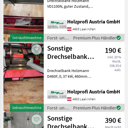
Drechselbank Holzmann
VD1100N
VD1100N, guter Zustand,
gebraucht
inkl. Kopierer, 1 PS S6, 1100
mm Spitzenweite, 185 mm
Holzprofi Austria GmbH
Spitzenhöhe, 100
kgPreisänderungen
4663 Laakirchen
vorbehalten, Irrtümer,
Forst- und
Premium Plus Händler
Gebrauchtmaschine
Druck-
Holztechnik
Sonstige
190 €
/ Sonstige
Drechselbank
inkl. 20 %
MwSt.
Holzmann D460F
158,33 €
exkl.
Drechselbank Holzmann
gebraucht
D460F, 0, 37 kW, 460mm
Spitzenweite, 150mm
Spitzenhöhe, 650 - 3800
Holzprofi Austria GmbH
U/min, 25
kgPreisänderungen
4663 Laakirchen
vorbehalten, Irrtümer,
Forst- und
Premium Plus Händler
Gebrauchtmaschine
Druck- und Satzfehler vorb
Holztechnik
Sonstige
390 €
/ Sonstige
Drechselbank
MwSt nicht