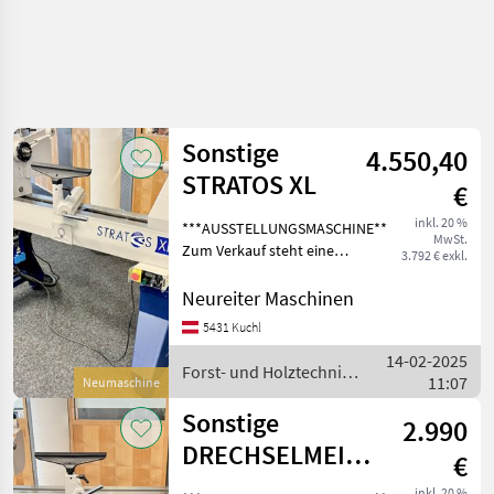
Sonstige
4.550,40
STRATOS XL
€
inkl. 20 %
***AUSSTELLUNGSMASCHINE***
MwSt.
Zum Verkauf steht eine
3.792 € exkl.
neuwertige
Drechselmeister STRATOS
Neureiter Maschinen
XL Drechselmaschine mit
5431 Kuchl
einer Motorkraft von 3 PS!
14-02-2025
Die Ausstellungsmaschine
Forst- und Holztechnik
11:07
Neumaschine
/ Sonstige
Sonstige
2.990
DRECHSELMEISTER
€
Drechselmaschine
inkl. 20 %