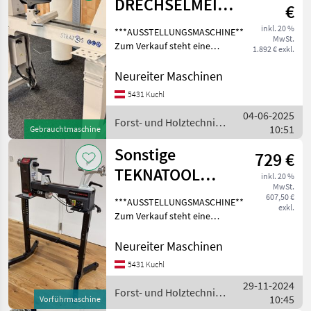
DRECHSELMEISTER
€
Drechselmaschine
inkl. 20 %
***AUSSTELLUNGSMASCHINE***
MwSt.
STRATOS ECO
Zum Verkauf steht eine
1.892 € exkl.
neuwertige
Drechselmeister STRATOS
Neureiter Maschinen
ECO Drechselmaschine mit
5431 Kuchl
einer Spitzenweite von 680
04-06-2025
mm. Die Ausstellungsmasc
Forst- und Holztechnik
10:51
Gebrauchtmaschine
/ Sonstige
Sonstige
729 €
TEKNATOOL
inkl. 20 %
MwSt.
COMET DR 2
607,50 €
***AUSSTELLUNGSMASCHINE***
exkl.
inkl.
Zum Verkauf steht eine
neuwertige TEKNATOOL
Untergestell
Comet 2 DR Drechselbank
Neureiter Maschinen
inkl. Untergestell mit einer
5431 Kuchl
max. Spitzenweite von 400
29-11-2024
mm. Die Aus
Forst- und Holztechnik
10:45
Vorführmaschine
/ Sonstige