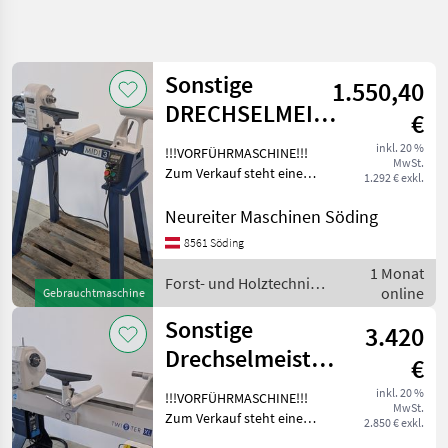
Suche
verfeinern
Sonstige
1.550,40
Kategorie
Land
Filter
4
DRECHSELMEISTER
€
Drechselmaschine
19
inkl. 20 %
!!!VORFÜHRMASCHINE!!!
AKTUELLER
Zurücksetzen
Ergebnisse
MwSt.
MIDI 3
PFAD
Zum Verkauf steht eine
1.292 € exkl.
anzeigen
Drechselmeister
Forsttechnik
Drechselmaschine MIDI 3
Neureiter Maschinen Söding
Forst Und
mit einer Spitzenweite von
8561 Söding
Holztechnik
ca. 400 mm. Die Maschine
1 Monat
ist in einem sehr guten Zu
Drechselbank
Forst- und Holztechnik /
online
Gebrauchtmaschine
Sonstige
Sonstige
Sonstige
3.420
KATEGORIE
Drechselmeister
WÄHLEN
€
Drechselmaschine
inkl. 20 %
!!!VORFÜHRMASCHINE!!!
Sonstige
MwSt.
Twister XL
Zum Verkauf steht eine
2.850 € exkl.
Drechselmeister
Hager