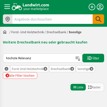
Angebote durchsuchen
/
Forst- Und Holztechnik
/
Drechselbank
/
Sonstige
Weitere Drechselbank neu oder gebraucht kaufen
So wird auf Landwirt.com sortiert
Filter
x
x
x
x
Forst Und Holztechnik
Drechselbank
Sonstige
x
alle Filter löschen
Liste
Raster