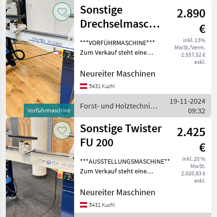
Sonstige
2.890
Drechselmaschine
€
Stratos LV
inkl. 13%
***VORFÜHRMASCHINE***
MwSt./Verm.
Zum Verkauf steht eine
2.557,52 €
neuwertige
exkl.
Drechselmeister Stratos FU
Neureiter Maschinen
230 LV (Langversion)
5431 Kuchl
Drechselbank,
19-11-2024
Drechselmaschine mit einer
Forst- und Holztechnik
09:32
Spitzenweite von
Vorführmaschine
/ Sonstige
Sonstige Twister
2.425
FU 200
€
inkl. 20 %
***AUSSTELLUNGSMASCHINE***
MwSt.
Zum Verkauf steht eine
2.020,83 €
neuwertige
exkl.
Drechselmeister Twister FU
Neureiter Maschinen
200 Drechselbank mit einer
5431 Kuchl
Spitzenweite von 715 mm.