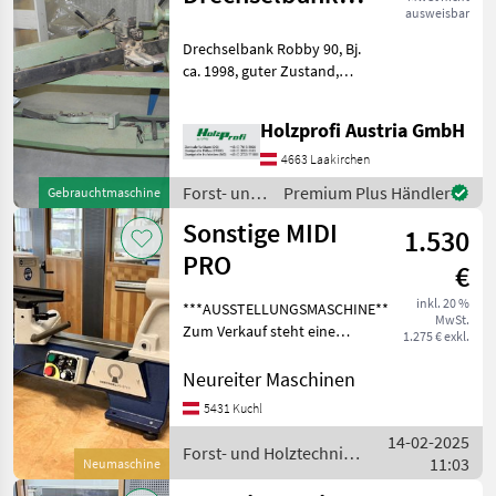
ausweisbar
Robby 90
Drechselbank Robby 90, Bj.
gebraucht
ca. 1998, guter Zustand,
inkl. Kopierer, 900 mm
SpitzenweitePreisänderungen
Holzprofi Austria GmbH
vorbehalten, Irrtümer,
Druck- und Satzfehler
4663 Laakirchen
vorbehalten Forst
Forst- und
Premium Plus Händler
Gebrauchtmaschine
Holztechnik
Sonstige MIDI
1.530
/ Sonstige
PRO
€
inkl. 20 %
***AUSSTELLUNGSMASCHINE***
MwSt.
Zum Verkauf steht eine
1.275 € exkl.
neuwertige
Drechselmeister MIDI PRO
Neureiter Maschinen
Tischdrechselbank mit
5431 Kuchl
einer Spitzenweite von 450
14-02-2025
mm. Die
Forst- und Holztechnik
11:03
Ausstellungsmaschi
Neumaschine
/ Sonstige