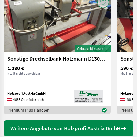
Gebrauchtmaschine
Sonstige Drechselbank Holzmann D1300F gebraucht
1.390 €
590 €
MwSt nicht ausweisbar
MwSt nicht
Holzprofi Austria GmbH
Holzprofi
4663 Oberösterreich
4663 O
Premium Plus Händler
Premium 
Weitere Angebote von Holzprofi Austria GmbH