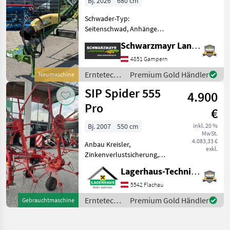
Bj. 2026
680 cm
Schwader-Typ:
Seitenschwad, Anhänge
Schwader, Beleuchtung,
Schwarzmayr Landtechnik GmbH - Gampern
Schwadtuch,
Federentlastung Nr. 71367
4851 Gampern
Doppelseitenschwader -
Erntetechnik
Premium Gold Händler
Neumaschine
mit 6, 8m Arbeitsbreite - mit
Grünland /
SIP Spider 555
2x13 Zinkenarme
4.900
Krone
Pro
€
Bj. 2007
550 cm
inkl. 20 %
MwSt.
4.083,33 €
Anbau Kreisler,
exkl.
Zinkenverlustsicherung,
Grenzstreueinrichtung,
Lagerhaus-Technik Flachau
Schutzbügel * inkl.
Gelenkswelle * Gewicht:
5542 Flachau
ca.475kg * inkl. Tastrad *
Erntetechnik
Premium Gold Händler
Gebrauchtmaschine
hydraulisch klappbar *
Grünland /
mech. G
SIP