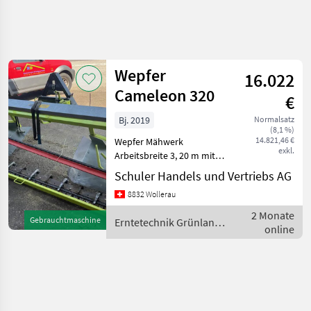
Suche
verfeinern
Wepfer
16.022
Kategorie
Land
Filter
4
Cameleon 320
€
1
Bj. 2019
Normalsatz
AKTUELLER
Zurücksetzen
Ergebnisse
(8,1 %)
PFAD
14.821,46 €
Wepfer Mähwerk
anzeigen
exkl.
Arbeitsbreite 3, 20 m mit
Landtechnik
Gabelschwadformer
Schuler Handels und Vertriebs AG
Erntetechnik
Ersatzmesser wenig
Gruenland
8832 Wollerau
gebraucht Erntetechnik
Sonstige
Grünland Sonstige
2 Monate
Maschinen
Gebrauchtmaschine
Erntetechnik Grünland
Maschinen Erntetechnik
Erntetechnik
online
/ Wepfer
Gruenland
Grünland
Wepfer
KATEGORIE
WÄHLEN