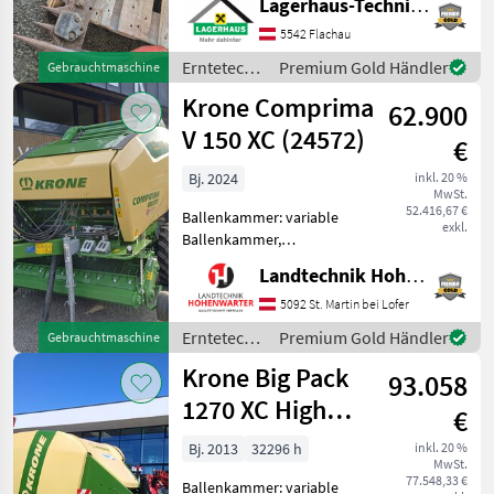
Lagerhaus-Technik Flachau
ausreichend Zeit für die
Beratung und eventuell
5542 Flachau
einer Probefahrt für Sie zu
Erntetechnik
Premium Gold Händler
Gebrauchtmaschine
re
Grünland /
Krone Comprima
62.900
Sonstige
V 150 XC (24572)
€
Bj. 2024
inkl. 20 %
MwSt.
52.416,67 €
Ballenkammer: variable
exkl.
Ballenkammer,
Zentralschmierung: autom.
Landtechnik Hohenwarter GmbH
Zentralschmierung,
Ballenrampe, Druckluft,
5092 St. Martin bei Lofer
Netzbindung, Schneidwerk
Erntetechnik
Premium Gold Händler
Gebrauchtmaschine
Comprima V 150 XC *402
Grünland /
Krone Big Pack
Ballen am Zähl
93.058
Krone
1270 XC High
€
Speed Multi-
Bj. 2013
32296 h
inkl. 20 %
MwSt.
Bale
77.548,33 €
Ballenkammer: variable