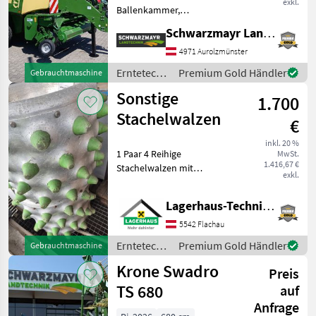
exkl.
Ballenkammer,
Zentralschmierung: autom.
Schwarzmayr Landtechnik GmbH - Aurolzmünster
Zentralschmierung,
Ballenschleuder, Druckluft,
4971 Aurolzmünster
Knoterreinigung,
Erntetechnik
Premium Gold Händler
Gebrauchtmaschine
Rollenniederhalter,
Grünland /
Sonstige
Schneidwerk, Tandemachse
1.700
Krone
Stachelwalzen
€
inkl. 20 %
1 Paar 4 Reihige
MwSt.
1.416,67 €
Stachelwalzen mit
exkl.
Gumminoppen passend zu
Rapid Monta/Varea Wir
Lagerhaus-Technik Flachau
bitten telefonisch oder per
Mail Ihren Besuch
5542 Flachau
bekanntzugeben, um
Erntetechnik
Premium Gold Händler
Gebrauchtmaschine
ausreichend Zeit
Grünland /
Krone Swadro
Preis
Sonstige
TS 680
auf
Anfrage