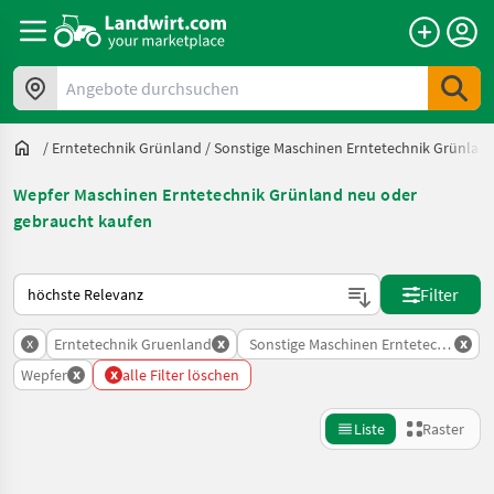
Angebote durchsuchen
/
Erntetechnik Grünland
/
Sonstige Maschinen Erntetechnik Grünlan
Wepfer Maschinen Erntetechnik Grünland neu oder
gebraucht kaufen
So wird auf Landwirt.com sortiert
Filter
x
x
x
Erntetechnik Gruenland
Sonstige Maschinen Erntetechnik Gr
x
x
Wepfer
alle Filter löschen
Liste
Raster