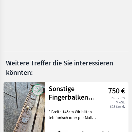
Wepfer
Claas
Pöttinger
Kuhn
Göweil
Weitere Treffer die Sie interessieren
könnten:
Fendt
Alle 41
Sonstige
anzeigen
750 €
Fingerbalken
inkl. 20 %
MARKTPLATZ
MwSt.
Pfeilschnitt T61
625 € exkl.
Marktplatz
Händlerangebote
Kleinanzeigen
* Breite 145cm Wir bitten
telefonisch oder per Mail
Ihren Besuch
bekanntzugeben, um