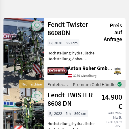
Suche
verfeinern
Fendt Twister
Preis
Kategorie
Land
Filter
4
8608DN
auf
Anfrage
45
Bj. 2026
860 cm
AKTUELLER
Zurücksetzen
Ergebnisse
PFAD
anzeigen
Hochstellung: hydraulische
Landtechnik
Hochstellung, Anbau
Kreisler, Beleuchtung,
Erntetechnik
Anton Roher GmbH (ACA Center Roher)
Zinkenverlustsicherung,
Gruenland
Grenzstreueinrichtung,
3250 Wieselburg
Kreiselheuer
Streuwinkelverstellung,
Erntetechnik
Premium Gold Händler
Neumaschine
Schutzbügel *
Fendt
Grünland /
Fendt TWISTER
Standardgelenkwe
14.900
Fendt
KATEGORIE
8608 DN
WÄHLEN
€
Bj. 2022
5 h
860 cm
inkl. 20 %
Fendt
MwSt.
12.416,67 €
Hochstellung: hydraulische
exkl.
Pöttinger