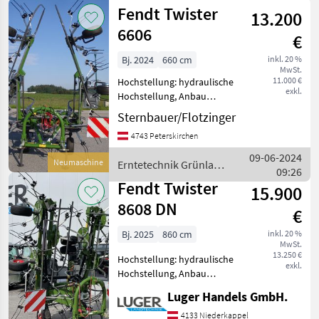
Grünland /
Fendt Twister
1101
13.200
Fendt
6606
€
Bj. 2024
660 cm
inkl. 20 %
MwSt.
11.000 €
Hochstellung: hydraulische
exkl.
Hochstellung, Anbau
Kreisler, Beleuchtung,
Sternbauer/Flotzinger
Grenzstreueinrichtung
4743 Peterskirchen
Lagermaschine Tastrad,
Gelenkwelle, hyd.
09-06-2024
Neumaschine
Erntetechnik Grünland
Grenzstreueinrichtung,
09:26
/ Fendt
Beleuchtu
Fendt Twister
15.900
8608 DN
€
Bj. 2025
860 cm
inkl. 20 %
MwSt.
13.250 €
Hochstellung: hydraulische
exkl.
Hochstellung, Anbau
Kreisler, Beleuchtung,
Luger Handels GmbH.
Zinkenverlustsicherung,
Grenzstreueinrichtung,
4133 Niederkappel