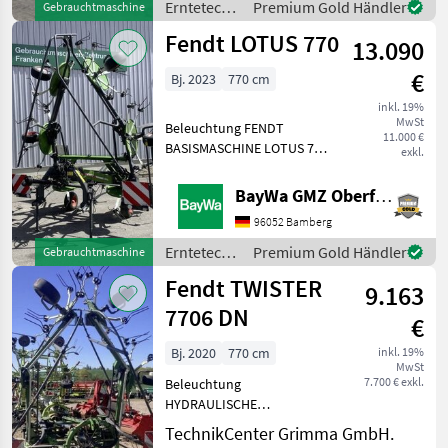
Erntetechnik
Premium Gold Händler
Gebrauchtmaschine
Grenzstreutuch, 1DW+2EW
Grünland /
Fendt LOTUS 770
erforderlic
13.090
Fendt
€
Bj. 2023
770 cm
inkl. 19%
MwSt
Beleuchtung FENDT
11.000 €
BASISMASCHINE LOTUS 770
exkl.
ELEKTRISCHE
BELEUCHTUNG LOTUS
BayWa GMZ Oberfranken
DREIPUNKTANBAU
96052 Bamberg
STANDARDGELENKWELLE
MONTIERTArbeitsbreite: 7.7
Erntetechnik
Premium Gold Händler
Gebrauchtmaschine
mTransportbreite: 2,
Grünland /
Fendt TWISTER
95mAbstellh
9.163
Fendt
7706 DN
€
Bj. 2020
770 cm
inkl. 19%
MwSt
7.700 € exkl.
Beleuchtung
HYDRAULISCHE
RANDSTREUEINRICHTUNG
TechnikCenter Grimma GmbH.
Erntetechnik Grünland