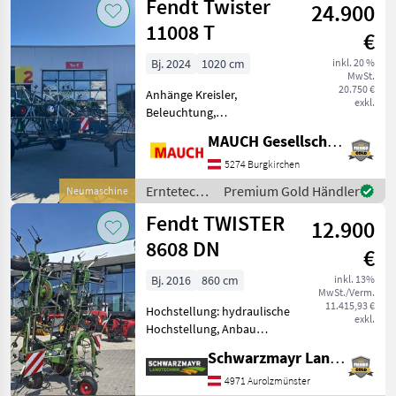
Fendt Twister
24.900
Fendt
11008 T
€
Bj. 2024
1020 cm
inkl. 20 %
MwSt.
20.750 €
Anhänge Kreisler,
exkl.
Beleuchtung,
Zinkenverlustsicherung,
MAUCH Gesellschaft m.b.H. & Co.KG
Transport Fahrwerk,
Streuwinkelverstellung,
5274 Burgkirchen
Schutzbügel Fendt Twister
Erntetechnik
Premium Gold Händler
Neumaschine
11008 T Ausstattung: - Satz
Grünland /
Fendt TWISTER
Laufräder 340
12.900
Fendt
8608 DN
€
Bj. 2016
860 cm
inkl. 13%
MwSt./Verm.
11.415,93 €
Hochstellung: hydraulische
exkl.
Hochstellung, Anbau
Kreisler, Beleuchtung,
Schwarzmayr Landtechnik GmbH - Aurolzmünster
Zinkenverlustsicherung,
Grenzstreueinrichtung,
4971 Aurolzmünster