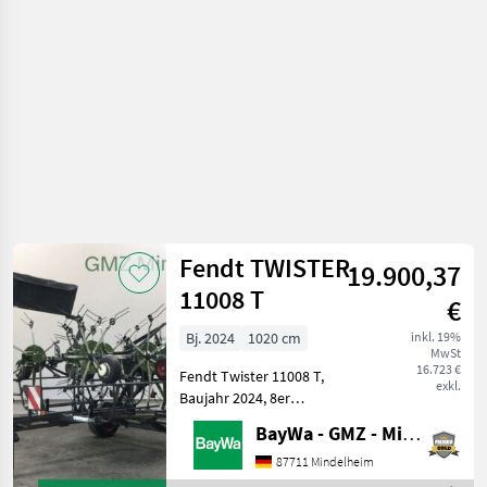
Fendt TWISTER
19.900,37
11008 T
€
Bj. 2024
1020 cm
inkl. 19%
MwSt
16.723 €
Fendt Twister 11008 T,
exkl.
Baujahr 2024, 8er
Kreiselheuer gezogen,
BayWa - GMZ - Mindelheim
Arbeitsbreite 10, 2m,
Eigengewicht ca. 1860 kg,
87711 Mindelheim
Leistungsbedarf ca. 54 PS,