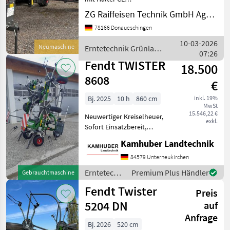
Ausstattungspaket
ZG Raiffeisen Technik GmbH Agrartechnik Donaueschingen
Standardgelenkwelle
78166 Donaueschingen
montiert Erntetechnik
Grünland Kreiselheuer
10-03-2026
Neumaschine
Erntetechnik Grünland
07:26
/ Fendt
Fendt TWISTER
18.500
8608
€
Bj. 2025
10 h
860 cm
inkl. 19%
MwSt
15.546,22 €
Neuwertiger Kreiselheuer,
exkl.
Sofort Einsatzbereit,
Tastrad vorne ,
Kamhuber Landtechnik
Grenzstreueinrichtung
hydraulisch,
84579 Unterneukirchen
Vorgewendesteuerung,
Erntetechnik
Premium Plus Händler
Gebrauchtmaschine
Beleuchtung Erntetechnik
Grünland /
Fendt Twister
Grünland Kreiselheue
Preis
Fendt
5204 DN
auf
Anfrage
Bj. 2026
520 cm