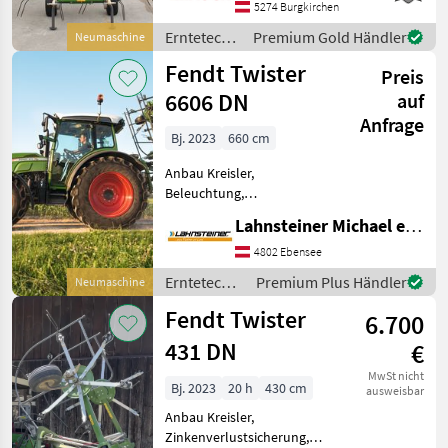
Grenzstreueinrichtung
5274 Burgkirchen
Fendt Twister 6606 DN -
Erntetechnik
Premium Gold Händler
Neumaschine
vorbestellte Maschine Auss
Grünland /
Fendt Twister
Preis
Fendt
6606 DN
auf
Anfrage
Bj. 2023
660 cm
Anbau Kreisler,
Beleuchtung,
Zinkenverlustsicherung,
Lahnsteiner Michael e.U.
Grenzstreueinrichtung,
Streuwinkelverstellung
4802 Ebensee
Neuer Fendt Twister 6606
Erntetechnik
Premium Plus Händler
Neumaschine
DN Kreiselheuer mit
Grünland /
Tastrad und elektrischer
Fendt Twister
6.700
Fendt
431 DN
€
MwSt nicht
Bj. 2023
20 h
430 cm
ausweisbar
Anbau Kreisler,
Zinkenverlustsicherung,