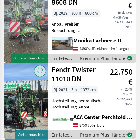
8608 DN
€
Bj. 2019
300 h
860 cm
inkl. 13%
MwSt./Verm.
14.115,04 €
Anbau Kreisler,
exkl.
Beleuchtung,
Zinkenverlustsicherung,
Monika Lachner e.U. Maschinenhandel
Grenzstreueinrichtung,
Streuwinkelverstellung,
4890 Weißenkirchen im Attergau
Schutzbügel Der Fendt
Erntetechnik
Premium Plus Händler
Gebrauchtmaschine
Kreiselheuer, Baujahr 2019,
Grünland /
Fendt Twister
präsentiert sich als
22.750
Fendt
11010 DN
€
Bj. 2021
5 h
1072 cm
inkl. 20 %
MwSt.
18.958,33 €
Hochstellung: hydraulische
exkl.
Hochstellung, Anbau
Kreisler, Beleuchtung,
ACA Center Perchtold - Perchtold & Sohn GmbH
Zinkenverlustsicherung,
Grenzstreueinrichtung,
8750 Judenburg
Streuwinkelverstellung,
Erntetechnik
Premium Plus Händler
Vorführmaschine
Schutzbügel Fendt Twister