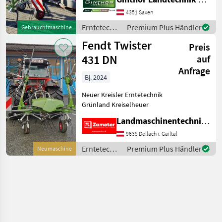
Zinkenverlustsicherung,
Grenzstreueinrichtung,
4351 Saxen
Streuwinkelverstellung,
Erntetechnik
Premium Plus Händler
Gebrauchtmaschine
Schutzbügel Fendt
Grünland /
Fendt Twister
Kreiselheuer
Preis
Fendt
431 DN
auf
Anfrage
Bj. 2024
Neuer Kreisler Erntetechnik
Grünland Kreiselheuer
Landmaschinentechnik Zameter Petra
9635 Dellach i. Gailtal
Erntetechnik
Premium Plus Händler
Neumaschine
Grünland /
Fendt