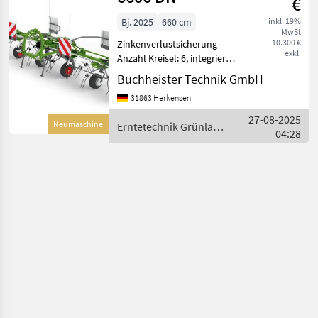
€
Bj. 2025
660 cm
inkl. 19%
MwSt
10.300 €
Zinkenverlustsicherung
exkl.
Anzahl Kreisel: 6, integrierte
Grenzstreueinrichtung,
Buchheister Technik GmbH
Hydraulische Klappung,
31863 Herkensen
Nachlauf ________
Standard Gelenkwelle
27-08-2025
Neumaschine
Erntetechnik Grünland
Hydraulische Randstre
04:28
/ Fendt