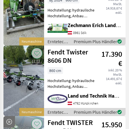
Bj. 2024
860 cm
MwSt.
14.916,67 €
Hochstellung: hydraulische
exkl.
Hochstellung, Anbau
Kreisler, Beleuchtung,
Zechmann Erich Landmaschinen-Portalbau
Zinkenverlustsicherung,
Grenzstreueinrichtung,
8961 Sölk
Streuwinkelverstellung,
Erntetechnik
Premium Plus Händler
Neumaschine
Schutzbügel Neue
Grünland /
Fendt Twister
Lagermaschine
17.390
Fendt
8606 DN
€
860 cm
inkl. 20 %
MwSt.
14.491,67 €
Hochstellung: hydraulische
exkl.
Hochstellung, Anbau
Kreisler, Beleuchtung,
Land und Technik HandelsgesmbH
Grenzstreueinrichtung,
Streuwinkelverstellung,
4792 Münzkirchen
Schutzbügel • Arbeitsbreite
Erntetechnik
Premium Plus Händler
Neumaschine
8.600 mm • Eigengewicht
Grünland /
Fendt TWISTER
15.950
Fendt