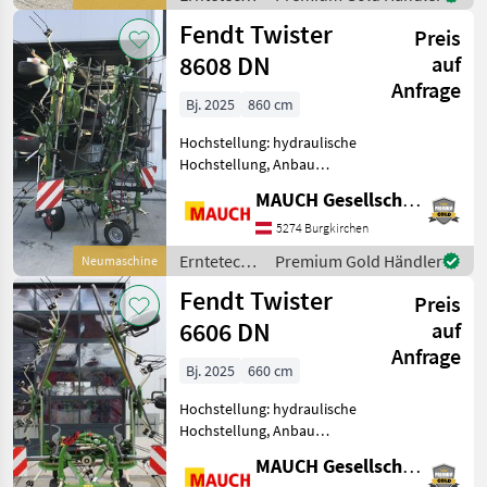
Schwenkbock * 6
Grünland /
Fendt Twister
Zinkenarme/Kreisel * 6
Preis
Fendt
Kreisel
8608 DN
auf
Anfrage
Bj. 2025
860 cm
Hochstellung: hydraulische
Hochstellung, Anbau
Kreisler, Beleuchtung,
MAUCH Gesellschaft m.b.H. & Co.KG
Grenzstreueinrichtung,
Streuwinkelverstellung,
5274 Burgkirchen
Schutzbügel Fendt Twister
Erntetechnik
Premium Gold Händler
Neumaschine
8608DN - vorbestellte
Grünland /
Fendt Twister
Masch
Preis
Fendt
6606 DN
auf
Anfrage
Bj. 2025
660 cm
Hochstellung: hydraulische
Hochstellung, Anbau
Kreisler, Beleuchtung,
MAUCH Gesellschaft m.b.H. & Co.KG
Zinkenverlustsicherung,