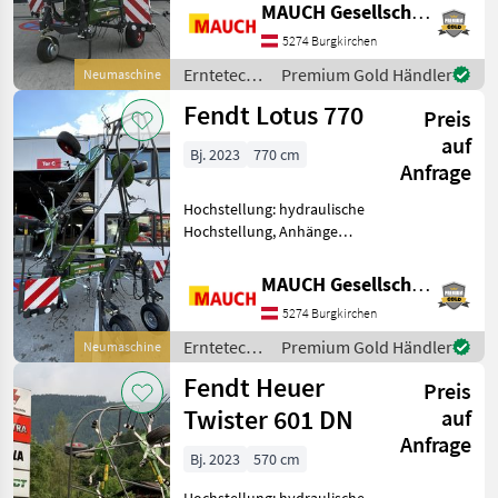
MAUCH Gesellschaft m.b.H. & Co.KG
Grenzstreueinrichtung
Ausstattung: - Tastrad -
5274 Burgkirchen
Gelenkwelle -
Erntetechnik
Premium Gold Händler
Neumaschine
hydraulisches
Grünland /
Fendt Lotus 770
Randstreutuch -
Preis
Fendt
auf
Bj. 2023
770 cm
Anfrage
Hochstellung: hydraulische
Hochstellung, Anhänge
Kreisler,
Zinkenverlustsicherung,
MAUCH Gesellschaft m.b.H. & Co.KG
Grenzstreueinrichtung,
5274 Burgkirchen
Streuwinkelverstellung,
Schutzbügel !!! Fendt Lotus
Erntetechnik
Premium Gold Händler
Neumaschine
770 !!! A
Grünland /
Fendt Heuer
Preis
Fendt
Twister 601 DN
auf
Anfrage
Bj. 2023
570 cm
Hochstellung: hydraulische