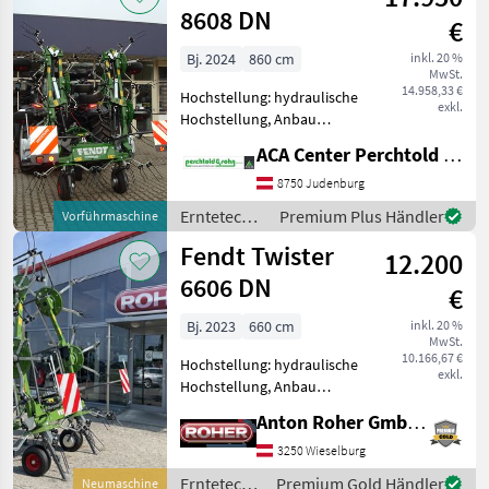
8608 DN
€
Bj. 2024
860 cm
inkl. 20 %
MwSt.
14.958,33 €
Hochstellung: hydraulische
exkl.
Hochstellung, Anbau
Kreisler, Beleuchtung,
ACA Center Perchtold - Perchtold & Sohn GmbH
Zinkenverlustsicherung,
Grenzstreueinrichtung,
8750 Judenburg
Streuwinkelverstellung,
Erntetechnik
Premium Plus Händler
Vorführmaschine
Schutzbügel Fendt Twister
Grünland /
Fendt Twister
8608
12.200
Fendt
6606 DN
€
Bj. 2023
660 cm
inkl. 20 %
MwSt.
10.166,67 €
Hochstellung: hydraulische
exkl.
Hochstellung, Anbau
Kreisler,
Anton Roher GmbH (ACA Center Roher)
Zinkenverlustsicherung,
Streuwinkelverstellung,
3250 Wieselburg
Schutzbügel *
Erntetechnik
Premium Gold Händler
Neumaschine