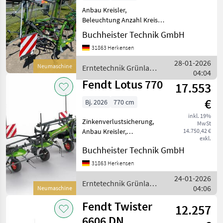
Anbau Kreisler,
Beleuchtung Anzahl Kreisel:
4, integrierte
Buchheister Technik GmbH
Grenzstreueinrichtung,
31863 Herkensen
Hydraulische Klappung,
Nachlauf ________
28-01-2026
Neumaschine
Erntetechnik Grünland
Arbeitsbreite: 5, 20 m
04:04
/ Fendt
Kreisel: 4 Zinke
Fendt Lotus 770
17.553
€
Bj. 2026
770 cm
inkl. 19%
Zinkenverlustsicherung,
MwSt
Anbau Kreisler,
14.750,42 €
exkl.
Beleuchtung Anzahl Kreisel:
Buchheister Technik GmbH
6, Hydraulische Klappung,
Nachlauf ________
31863 Herkensen
Standard Gelenkwelle LED
24-01-2026
Beleuchtung Beispielbi
Erntetechnik Grünland
04:06
Neumaschine
/ Fendt
Fendt Twister
12.257
6606 DN