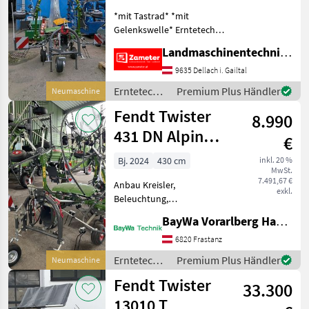
Twister
*mit Tastrad* *mit
11008
Gelenkswelle* Erntetechnik
T
Grünland Kreiselheuer
Landmaschinentechnik Zameter Petra
Twister
11010
9635 Dellach i. Gailtal
DN
Erntetechnik
Premium Plus Händler
Neumaschine
Twister
Grünland /
6606
Fendt Twister
DN
8.990
Fendt
431 DN Alpin
TWISTER
€
8608 DN
Gen2
Bj. 2024
430 cm
inkl. 20 %
MwSt.
MARKTPLATZ
7.491,67 €
Anbau Kreisler,
exkl.
Beleuchtung,
Marktplatz
Händlerangebote
Kleinanzeigen
Zinkenverlustsicherung
BayWa Vorarlberg HandelsGmbH BayWa Technik
Twister Dreipunktanbau
Alpin Tastrad 13/6.50-6
6820 Frastanz
Anbausatz für
Erntetechnik
Premium Plus Händler
Neumaschine
Normaltraktoren Kat. I + II
Grünland /
Fendt Twister
Freilaufgelenkwelle El
33.300
Fendt
13010 T