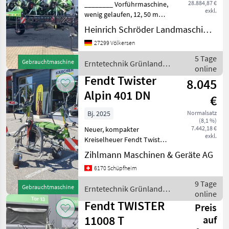
28.884,87 €
________ Vorführmaschine,
exkl.
wenig gelaufen, 12, 50 m
Arbeitsbreite, 10 Kreisel, 7
Heinrich Schröder Landmaschinen KG Völkersen
Zinkenarme pro Kreisel,
27299 Völkersen
Bereifung Kreiselfahrwerk
10 x 16/6.50-8 , Bereifung
5 Tage
Gebrauchtmaschine
Erntetechnik Grünland /
Transport
online
Fendt
Fendt Twister
8.045
Alpin 401 DN
€
Bj. 2025
Normalsatz
(8,1 %)
7.442,18 €
Neuer, kompakter
exkl.
Kreiselheuer Fendt Twister
401 DN Gen2 aus
Zihlmann Maschinen & Geräte AG
Lagerbestand zum
6170 Schüpfheim
attraktiven
Abverkaufspreis.Mit seiner
9 Tage
Gebrauchtmaschine
Erntetechnik Grünland /
Arbeitsbreite von 4, 00 m
online
Fendt
eignet sich der Twister
Fendt TWISTER
Preis
11008 T
auf