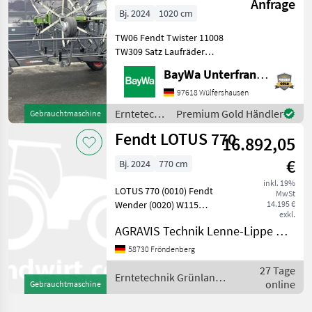
Anfrage
Bj. 2024
1020 cm
TW06 Fendt Twister 11008
TW309 Satz Laufräder
340/55-16W013
BayWa Unterfranken
Basismaschine Twister
11008 TW337 CE
97618 Wülfershausen
AusstattungspaketW379
Erntetechnik
Premium Gold Händler
Gebrauchtmaschine
Standardgelenkwelle
Grünland /
Fendt LOTUS 770
montiert (einseitig Weitwi
16.892,05
Fendt
€
Bj. 2024
770 cm
inkl. 19%
LOTUS 770 (0010) Fendt
MwSt
Wender (0020) W115
14.195 €
exkl.
Basismaschine Lotus 770
AGRAVIS Technik Lenne-Lippe GmbH
(0030) W316 Elektrische
Beleuchtung LED (0040)
58730 Fröndenberg
Gesamt-Listenpreis
27 Tage
Erntetechnik Grünland
Erntetechnik Grünland /
online
Gebrauchtmaschine
Kreiselheu
Fendt