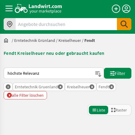
Angebote durchsuchen
/
Erntetechnik Grünland
/
Kreiselheuer
/
Fendt
Fendt Kreiselheuer neu oder gebraucht kaufen
So wird auf Landwirt.com sortiert
Filter
x
x
x
x
Erntetechnik Gruenland
Kreiselheuer
Fendt
x
alle Filter löschen
Liste
Raster