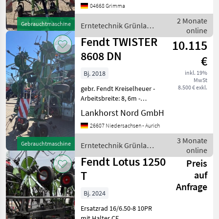
04668 Grimma
Kreiselheuer
2 Monate
Gebrauchtmaschine
Erntetechnik Grünland
online
/ Fendt
Fendt TWISTER
10.115
8608 DN
€
Bj. 2018
inkl. 19%
MwSt
8.500 € exkl.
gebr. Fendt Kreiselheuer -
Arbeitsbreite: 8, 6m -
Transportlänge: 2, 25m -
Lankhorst Nord GmbH
Transporthöhe: 3, 3m -
26607 Niedersachsen - Aurich
Transportbreite: 2, 9m -
Rotor Anzahl: 8 -
3 Monate
Gebrauchtmaschine
Erntetechnik Grünland
Leistungsbedarf: 70 kW -
online
/ Fendt
Anz
Fendt Lotus 1250
Preis
T
auf
Anfrage
Bj. 2024
Ersatzrad 16/6.50-8 10PR
mit Halter CE