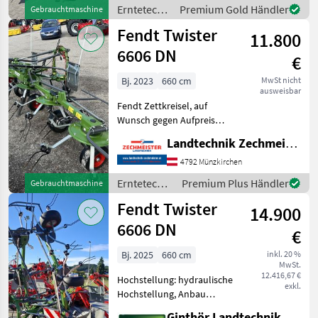
Streuwinkelverstellung,
Erntetechnik
Premium Gold Händler
Gebrauchtmaschine
Schutzbügel EDV: 72478 3-
Grünland /
Fendt Twister
Pu
11.800
Fendt
6606 DN
€
Bj. 2023
660 cm
MwSt nicht
ausweisbar
Fendt Zettkreisel, auf
Wunsch gegen Aufpreis
Hydraulische
Landtechnik Zechmeister GmbH & Co KG
Grenzzetteinrichtung 600
Euro Erntetechnik
4792 Münzkirchen
Grünland Kreiselheuer
Erntetechnik
Premium Plus Händler
Gebrauchtmaschine
Grünland /
Fendt Twister
14.900
Fendt
6606 DN
€
Bj. 2025
660 cm
inkl. 20 %
MwSt.
12.416,67 €
Hochstellung: hydraulische
exkl.
Hochstellung, Anbau
Kreisler, Beleuchtung,
Ginthör Landtechnik GmbH