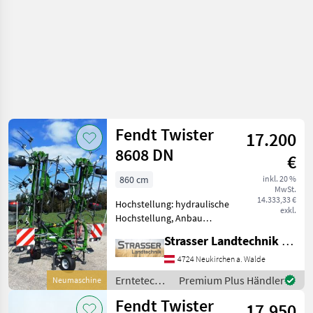
Fendt Twister
17.200
8608 DN
€
860 cm
inkl. 20 %
MwSt.
14.333,33 €
Hochstellung: hydraulische
exkl.
Hochstellung, Anbau
Kreisler, Beleuchtung,
Strasser Landtechnik GmbH
Zinkenverlustsicherung,
Grenzstreueinrichtung,
4724 Neukirchen a. Walde
Streuwinkelverstellung,
Erntetechnik
Premium Plus Händler
Neumaschine
Schutzbügel - zentrale
Grünland /
Fendt Twister
Randstr
17.950
Fendt