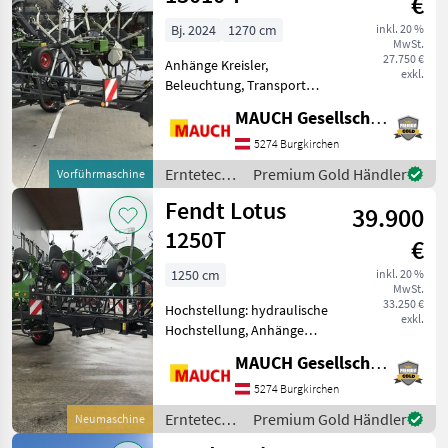
€
Bj. 2024
1270 cm
inkl. 20 %
MwSt.
27.750 €
Anhänge Kreisler,
exkl.
Beleuchtung, Transport
Fahrwerk Ausstattung: -
MAUCH Gesellschaft m.b.H. & Co.KG
2.94 m Transportbreite - 10
Rotoren - 80 PS
5274 Burgkirchen
Leistungsbedarf - 5.7 m
Erntetechnik
Premium Gold Händler
Vorführmaschine
Transportlänge - 2160 kg Ei
Grünland /
Fendt Lotus
39.900
Fendt
1250T
€
1250 cm
inkl. 20 %
MwSt.
33.250 €
Hochstellung: hydraulische
exkl.
Hochstellung, Anhänge
Kreisler, Beleuchtung,
MAUCH Gesellschaft m.b.H. & Co.KG
Transport Fahrwerk
Ausstattung: - Gelenkwelle
5274 Burgkirchen
montiert - 95 PS
Erntetechnik
Premium Gold Händler
Neumaschine
Leistungsbedarf - 10 Kreisel
Grünland /