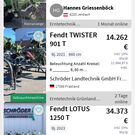
Streuwinkelverstellung,
Hannes Griessenböck
Hochstellung, Schutzbügel
Verkaufe neuwertigen Fendt
6200 Jenbach
Twister 431 DN. Aus 7 ha
Erntetechnik
1 Monat online
Kleinanzeige
Landwirtschaft. 2 Saisonen
Grünland /
Fendt TWISTER
14.262
Kreiselheuer
901 T
€
Bj. 2021
860 cm
inkl. 19%
MwSt
11.984,87 €
Beleuchtung Anzahl Kreisel:
exkl.
8 ________ 8, 60 m
Arbeitsbreite, 8 Kreisel, 6
Schröder Landtechnik GmbH Friedland
Zinkenarme pro Kreisel,
17098 Friedland
Bereifung Kreiselfahrwerk 6
x 16/6.50-8 , Bereifung
2 Tage
Gebrauchtmaschine
Erntetechnik Grünland /
Transportfahrwe
online
Fendt
Fendt LOTUS
34.373
1250 T
€
Bj. 2023
inkl. 19%
MwSt