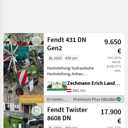
Fendt 431 DN
9.650
Gen2
€
Bj. 2025
430 cm
inkl. 20 %
MwSt.
8.041,67 €
Hochstellung: hydraulische
exkl.
Hochstellung, Anbau
Kreisler,
Zechmann Erich Landmaschinen-Portalbau
Zinkenverlustsicherung,
Grenzstreueinrichtung,
8961 Sölk
Streuwinkelverstellung,
Erntetechnik
Premium Plus Händler
Neumaschine
Schutzbügel Neue
Grünland /
Fendt Twister
Lagermaschine - Twister
17.900
Fendt
8608 DN
€
inkl. 20 %