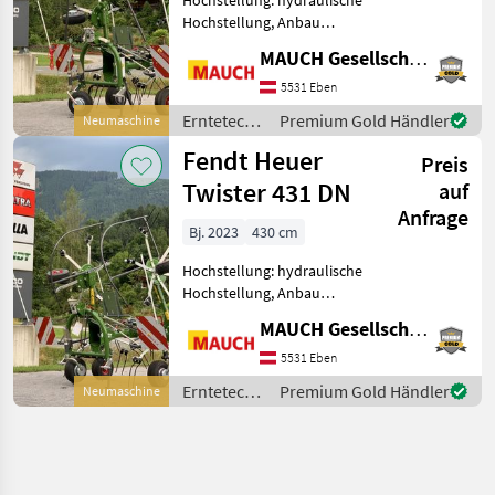
Hochstellung, Anbau
Kreisler,
MAUCH Gesellschaft m.b.H. & Co.KG, Eben
Zinkenverlustsicherung,
Grenzstreueinrichtung,
5531 Eben
Streuwinkelverstellung,
Erntetechnik
Premium Gold Händler
Neumaschine
Schutzbügel Fendt Heuer
Grünland /
Fendt Heuer
Twister 601 DN, Ar
Preis
Fendt
Twister 431 DN
auf
Anfrage
Bj. 2023
430 cm
Hochstellung: hydraulische
Hochstellung, Anbau
Kreisler,
MAUCH Gesellschaft m.b.H. & Co.KG, Eben
Zinkenverlustsicherung,
Grenzstreueinrichtung,
5531 Eben
Streuwinkelverstellung,
Erntetechnik
Premium Gold Händler
Neumaschine
Schutzbügel Fendt Heuer
Grünland /
Twister 431 DN, Ar
Fendt