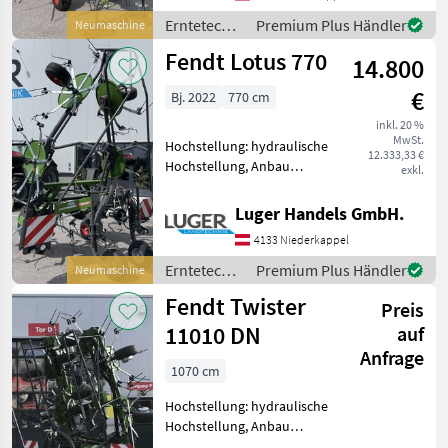
Streuwinkelverstellung,
Erntetechnik
Premium Plus Händler
Neumaschine
Schutzbügel NEUMASCHINE
Grünland /
Fendt Lotus 770
- z
14.800
Fendt
€
Bj. 2022
770 cm
inkl. 20 %
MwSt.
Hochstellung: hydraulische
12.333,33 €
Hochstellung, Anbau
exkl.
Kreisler, Beleuchtung,
Grenzstreueinrichtung,
Luger Handels GmbH.
Schutzbügel NEUMASCHINE
4133 Niederkappel
-Dreipunkt -6 Kreisel -6
Zinkarme pro Kreisel
Erntetechnik
Premium Plus Händler
Neumaschine
Grünland /
Fendt Twister
Preis
Fendt
11010 DN
auf
Anfrage
1070 cm
Hochstellung: hydraulische
Hochstellung, Anbau
Kreisler, Beleuchtung,