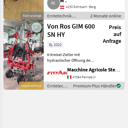
M .
4150 Rohrbach - Berg
Erntetechnik
2 Monate online
Kleinanzeige
Grünland /
Von Ros GIM 600
Preis
Kreiselheuer
SN HY
auf
Anfrage
Bj. 2022
6-Kreisel-Zetter mit
hydraulischer Öffnung der
Außenkreisel Hydraulischer
Macchine Agricole Stefani Luciano
dritter Punkt mit
hydraulischer
47864 Pennabilli
Stoßdämpfung Ballonräder
Erntetechnik
Premium Plus Händler
Neumaschine
6/650/6 6 Stangen für
Grünland /
Flachprofilk
Daros