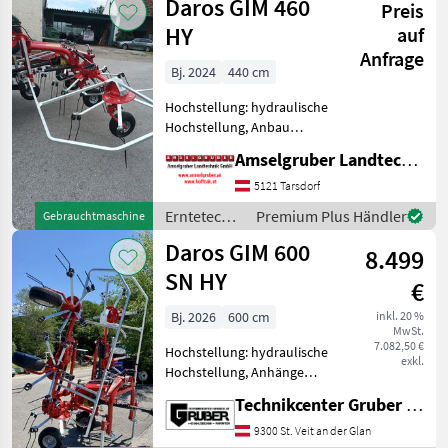
Daros GIM 460
Preis
Daros
HY
auf
Anfrage
Bj. 2024
440 cm
Hochstellung: hydraulische
Hochstellung, Anbau
Kreisler, Schutzbügel Daros
Amselgruber Landtechnik GmbH
4 er Kreisler mit 440 cm
Arbeitsbreite Schwenkbock
5121 Tarsdorf
mit hydr .Stoßdämpfer und
Erntetechnik
Premium Plus Händler
Gebrauchtmaschine
Sektorräder T
Grünland /
Daros GIM 600
8.499
Daros
SN HY
€
Bj. 2026
600 cm
inkl. 20 %
MwSt.
7.082,50 €
Hochstellung: hydraulische
exkl.
Hochstellung, Anhänge
Kreisler,
Technikcenter Gruber GmbH
Grenzstreueinrichtung,
Streuwinkelverstellung,
9300 St. Veit an der Glan