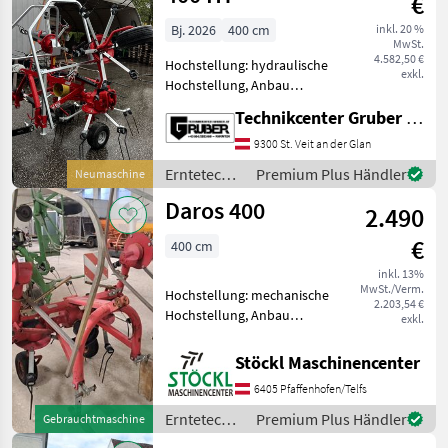
€
Bj. 2026
400 cm
inkl. 20 %
MwSt.
4.582,50 €
Hochstellung: hydraulische
exkl.
Hochstellung, Anbau
Kreisler,
Technikcenter Gruber GmbH
Grenzstreueinrichtung,
Schutzbügel fabriksneuer
9300 St. Veit an der Glan
Daros Green Kreisler GIM
Erntetechnik
Premium Plus Händler
Neumaschine
Alpin 400 * speziell für
Grünland /
Daros 400
Alpinen Ei
2.490
Daros
€
400 cm
inkl. 13%
MwSt./Verm.
Hochstellung: mechanische
2.203,54 €
Hochstellung, Anbau
exkl.
Kreisler Schöner
Zettkreisler Daros 400 mit
Stöckl Maschinencenter
Gelenkwelle, mechanische
6405 Pfaffenhofen/Telfs
Klapplung. Optimal für
Metrac und Kleintraktoren.
Erntetechnik
Premium Plus Händler
Gebrauchtmaschine
(
Grünland /