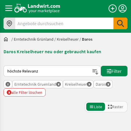
Angebote durchsuchen
/
Erntetechnik Grünland
/
Kreiselheuer
/
Daros
Daros Kreiselheuer neu oder gebraucht kaufen
So wird auf Landwirt.com sortiert
Filter
x
x
x
x
Erntetechnik Gruenland
Kreiselheuer
Daros
x
alle Filter löschen
Liste
Raster