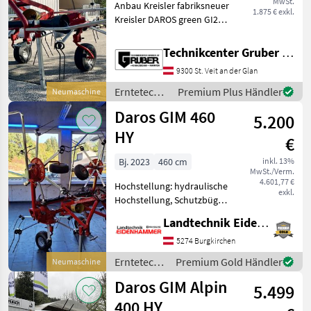
MwSt.
Anbau Kreisler fabriksneuer
HY
1.875 € exkl.
Kreisler DAROS green GI250
* ideal geeignet für kleine
MARKTPLATZ
Traktoren und Berggebiete
Technikcenter Gruber GmbH
* Anbaubock starr mit
Marktplatz
Händlerangebote
Kleinanzeigen
9300 St. Veit an der Glan
drehbaren Rädern * 6
Zinkenar
Erntetechnik
Premium Plus Händler
Neumaschine
Grünland /
Daros GIM 460
5.200
Daros
HY
€
Bj. 2023
460 cm
inkl. 13%
MwSt./Verm.
4.601,77 €
Hochstellung: hydraulische
exkl.
Hochstellung, Schutzbügel
DAROS GREEN KREISLER
Landtechnik Eidenhammer GmbH
GIM 460 HY -
Klauenkupplung - 6
5274 Burgkirchen
Zinkenarme pro
Erntetechnik
Premium Gold Händler
Neumaschine
Schwadkreisel -
Grünland /
Daros GIM Alpin
Arbeitsbreite: 4, 6m - E
5.499
Daros
400 HY