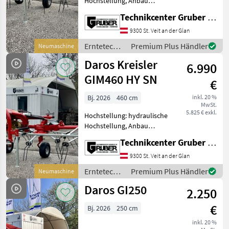
Hochstellung, Anbau
Kreisler,
Technikcenter Gruber GmbH
Krone
Grenzstreueinrichtung,
Schutzbügel fabriksneuer
9300 St. Veit an der Glan
Daros Green Kreisler GIM
Claas
Erntetechnik
Premium Plus Händler
Neumaschine
SN 400 * speziell für Alpinen
Grünland /
Daros Kreisler
Einsatz
6.990
Daros
Kuhn
GIM460 HY SN
€
Fella
Bj. 2026
460 cm
inkl. 20 %
MwSt.
Alle 36
5.825 € exkl.
Hochstellung: hydraulische
anzeigen
Hochstellung, Anbau
Kreisler,
MODELL
Technikcenter Gruber GmbH
Grenzstreueinrichtung,
Schutzbügel fabriksneuer
9300 St. Veit an der Glan
DAROS Kreisler Alpin GIM
Erntetechnik
Premium Plus Händler
Neumaschine
460 HY SN * mit
GIM
Grünland /
Daros GI250
„Klauenkupplung“,
460
2.250
Daros
HY
€
Bj. 2026
250 cm
GIM
600
inkl. 20 %
SN