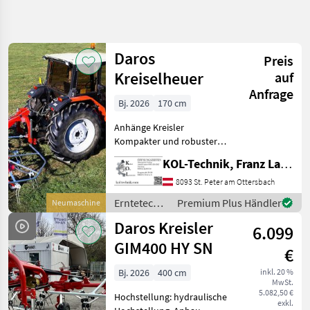
Suche
verfeinern
Daros
Preis
Kategorie
Land
Filter
4
Kreiselheuer
auf
Anfrage
12
Bj. 2026
170 cm
AKTUELLER
Zurücksetzen
Ergebnisse
PFAD
anzeigen
Anhänge Kreisler
Landtechnik
Kompakter und robuster
Kreiselheuer für kleine
Erntetechnik
KOL-Technik, Franz Lampl-Küssner
Flächen und den Einsatz im
Gruenland
Berggebiet. Serienmäßig
8093 St. Peter am Ottersbach
Kreiselheuer
mit Ballonrädern und
Erntetechnik
Premium Plus Händler
Neumaschine
Gelenkwelle ausgestattet.
Daros
Grünland /
Daros Kreisler
Die
6.099
Daros
KATEGORIE
GIM400 HY SN
WÄHLEN
€
Bj. 2026
400 cm
inkl. 20 %
Daros
MwSt.
5.082,50 €
Hochstellung: hydraulische
exkl.
Pöttinger