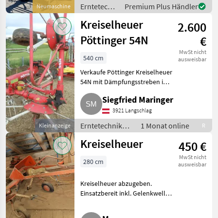
Schutzbügel Neue
Erntetechnik
Premium Plus Händler
Neumaschine
Generation der
Grünland /
Kreiselheuer, die von Daros
Kreiselheuer
2.600
Daros
ITA
Pöttinger 54N
€
MwSt nicht
540 cm
ausweisbar
Verkaufe Pöttinger Kreiselheuer
54N mit Dämpfungsstreben im
guten Zustand. Erntetechnik
Siegfried Maringer
Grünland Kreiselheuer
3921 Langschlag
Erntetechnik
1 Monat online
Kleinanzeige
R
Grünland /
Kreiselheuer
450 €
Kreiselheuer
MwSt nicht
280 cm
ausweisbar
Kreiselheuer abzugeben.
Einsatzbereit inkl. Gelenkwelle.
VP. Erntetechnik Grünland
Kreiselheuer