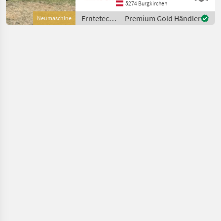
380lt. / 40lt. - Stufenloser
5274 Burgkirchen
hydraulischer Antrieb
Erntetechnik
Premium Gold Händler
Neumaschine
Grünland /
Sonstige