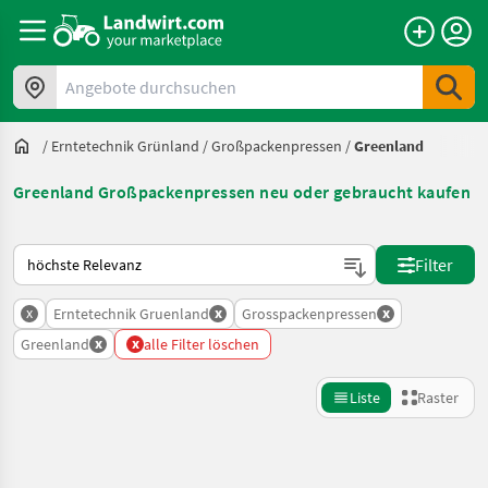
Angebote durchsuchen
/
Erntetechnik Grünland
/
Großpackenpressen
/
Greenland
Greenland Großpackenpressen neu oder gebraucht kaufen
So wird auf Landwirt.com sortiert
Filter
x
x
x
Erntetechnik Gruenland
Grosspackenpressen
x
x
Greenland
alle Filter löschen
Liste
Raster