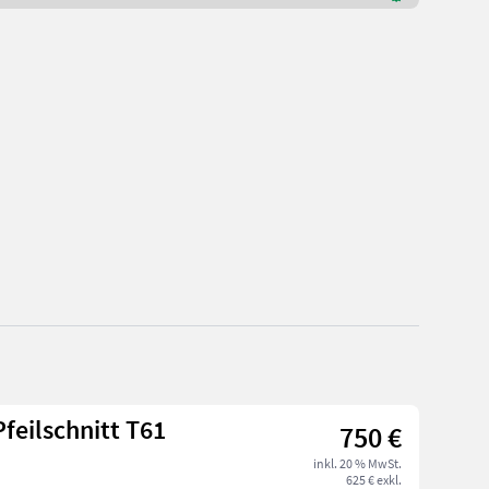
feilschnitt T61
750 €
inkl. 20 % MwSt.
625 € exkl.