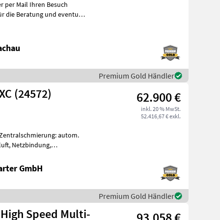
achau
Premium Gold Händler
XC (24572)
62.900 €
inkl. 20 % MwSt.
52.416,67 € exkl.
Zentralschmierung: autom.
uft, Netzbindung,
ima V 150 XC *402 Ballen am Zähl
arter GmbH
Premium Gold Händler
 High Speed Multi-
93.058 €