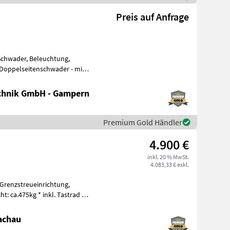
Preis auf Anfrage
Schwader, Beleuchtung,
me
chnik GmbH - Gampern
Premium Gold Händler
4.900 €
inkl. 20 % MwSt.
4.083,33 € exkl.
 Grenzstreueinrichtung,
t: ca.475kg * inkl. Tastrad *
achau