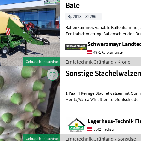
Bale
Bj. 2013
32296 h
Ballenkammer: variable Ballenkammer, 
Zentralschmierung, Ballenschleuder, Dru
Rollenniederhalter, Schneidwerk, Tand
Schwarzmayr Landtec
4971 Aurolzmünster
Erntetechnik Grünland / Krone
Gebrauchtmaschine
Sonstige Stachelwalze
1 Paar 4 Reihige Stachelwalzen mit Gu
Monta/Varea Wir bitten telefonisch oder per Mail Ihren Besuch
bekanntzugeben, um ausreichend Zeit
Lagerhaus-Technik Fl
5542 Flachau
Erntetechnik Grünland / Sonstige
Gebrauchtmaschine