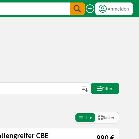
Anmelden
Filter
Liste
Raster
llengreifer CBE
990 €