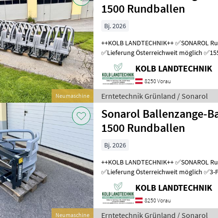
1500 Rundballen
Bj. 2026
++KOLB LANDTECHNIK++ ✅SONAROL Rundballengreifer CBE 1500
✅Lieferung Österreichweit möglich ✅1550mm Öffnungsweite
✅lagernd mit Euro- und Weidemann-Au
KOLB LANDTECHNIK
8250 Vorau
Erntetechnik Grünland / Sonarol
Neumaschine
Sonarol Ballenzange-Ba
1500 Rundballen
Bj. 2026
++KOLB LANDTECHNIK++ ✅SONAROL Rundballengreifer CBE 1500
✅Lieferung Österreichweit möglich ✅3-Punkt und Euro Kombi-
Aufnahme ✅150cm Öffnungsweite ✅mas
KOLB LANDTECHNIK
8250 Vorau
Erntetechnik Grünland / Sonarol
Neumaschine