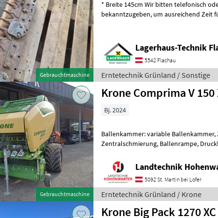
* Breite 145cm Wir bitten telefonisch oder per Mail Ihren Besuch
bekanntzugeben, um ausreichend Zeit für die Beratung und eventuell
einer Probefahrt für Sie zu re
Lagerhaus-Technik Fl
5542 Flachau
Erntetechnik Grünland / Sonstige
Gebrauchtmaschine
Krone Comprima V 150 
Bj. 2024
Ballenkammer: variable Ballenkammer, 
Zentralschmierung, Ballenrampe, Druckl
Schneidwerk Compr
Landtechnik Hohenw
5092 St. Martin bei Lofer
Erntetechnik Grünland / Krone
Gebrauchtmaschine
Krone Big Pack 1270 XC