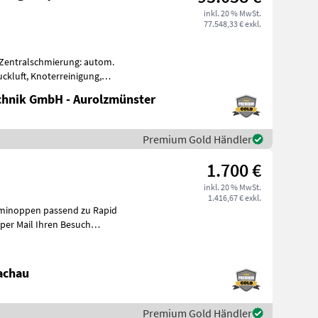
inkl. 20 % MwSt.
77.548,33 € exkl.
Zentralschmierung: autom.
ckluft, Knoterreinigung,
emachse
hnik GmbH - Aurolzmünster
Premium Gold Händler
n
1.700 €
inkl. 20 % MwSt.
1.416,67 € exkl.
mminoppen passend zu Rapid
achau
Premium Gold Händler