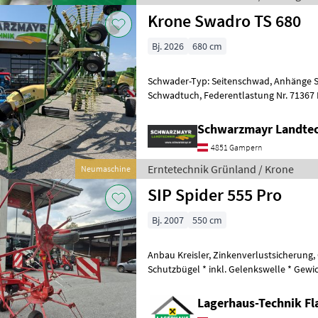
Krone Swadro TS 680
Bj. 2026
680 cm
Schwader-Typ: Seitenschwad, Anhänge 
Schwadtuch, Federentlastung Nr. 71367 Doppelseitenschwader - mit
6, 8m Arbeitsbreite - mit 2x13 Zinkenar
Schwarzmayr Landte
4851 Gampern
Erntetechnik Grünland / Krone
Neumaschine
SIP Spider 555 Pro
Bj. 2007
550 cm
Anbau Kreisler, Zinkenverlustsicherung,
Schutzbügel * inkl. Gelenkswelle * Gewich
hydraulisch klappbar * mech. G
Lagerhaus-Technik Fl