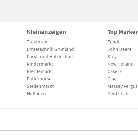
Kleinanzeigen
Top Marke
Traktoren
Fendt
Erntetechnik Grünland
John Deere
Forst- und Holztechnik
Steyr
Rindermarkt
New Holland
Pferdemarkt
Case IH
Futterbörse
Claas
Stellenmarkt
Massey Fergu
Hofladen
Deutz-Fahr