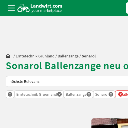
/
Erntetechnik Grünland
/
Ballenzange
/
Sonarol
Sonarol Ballenzange neu 
So wird auf Landwirt.com sortiert
x
x
x
x
x
Erntetechnik Gruenland
Ballenzange
Sonarol
all