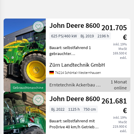
Suche
verfeinern
John Deere 8600
201.705
Kategorie
Land
Filter
5
€
625 PS/460 kW
Bj. 2019
2196 h
4
inkl. 19%
AKTUELLER
Bauart: selbstfahrend 1
Zurücksetzen
Ergebnisse
MwSt
PFAD
gebrauchter
169.500 €
anzeigen
exkl.
selbstfahrender
Landtechnik
Zürn Landtechnik GmbH
Feldhäcksler John Deere
Erntetechnik
8600 Baujahr 2019,
74214 Schöntal-Westernhausen
Ackerbau
Erfassungsnummer: 143583
1 Monat
Feldhaecksler
Seriennummer:
Erntetechnik Ackerbau /
online
Gebrauchtmaschine
1Z08600YCKU619378 2026
John
John Deere
Deere
Motor-,
John Deere 8600
261.681
8600
€
Bj. 2022
1125 h
750 cm
KATEGORIE
inkl. 19%
WÄHLEN
Bauart: selbstfahrend mit
MwSt
ProDrive 40 km/h Getriebe,
219.900 €
exkl.
John Deere
Vierradantrieb, "I"-