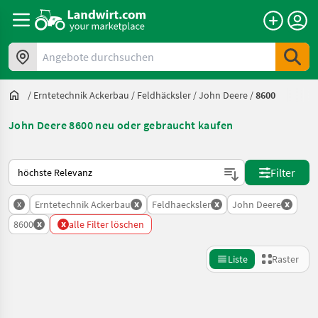
Angebote durchsuchen
/
Erntetechnik Ackerbau
/
Feldhäcksler
/
John Deere
/
8600
John Deere 8600 neu oder gebraucht kaufen
So wird auf Landwirt.com sortiert
Filter
x
x
x
x
Erntetechnik Ackerbau
Feldhaecksler
John Deere
x
x
8600
alle Filter löschen
Liste
Raster