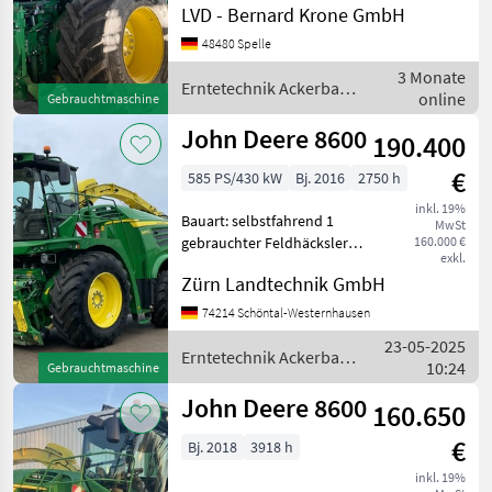
LVD - Bernard Krone GmbH
Vorbereitung
Masseflusssensor,
Claas
48480 Spelle
HarvestLab-Vorbereitung,
3 Monate
Lenksystem-Vorbereitung,
Erntetechnik Ackerbau /
Krone
online
Gebrauchtmaschine
Vorbereitun
John Deere
John Deere 8600
190.400
New Holland
€
585 PS/430 kW
Bj. 2016
2750 h
Kemper
inkl. 19%
Bauart: selbstfahrend 1
MwSt
Pöttinger
gebrauchter Feldhäcksler
160.000 €
exkl.
John Deere 8600 Baujahr
Alle 19
Zürn Landtechnik GmbH
2016, Erfassungsnummer:
anzeigen
163663 Seriennummer:
74214 Schöntal-Westernhausen
1Z08600YTGR516109 2750
MODELL
23-05-2025
Motor-, und 1482 Trommel
Erntetechnik Ackerbau /
10:24
Gebrauchtmaschine
John Deere
John Deere 8600
160.650
8600
€
Bj. 2018
3918 h
inkl. 19%
MARKTPLATZ