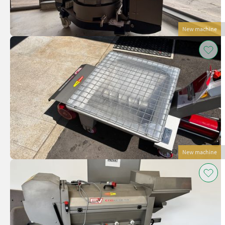
New machine
New machine