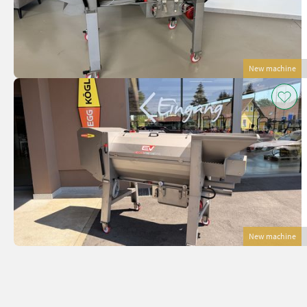
New machine
New machine