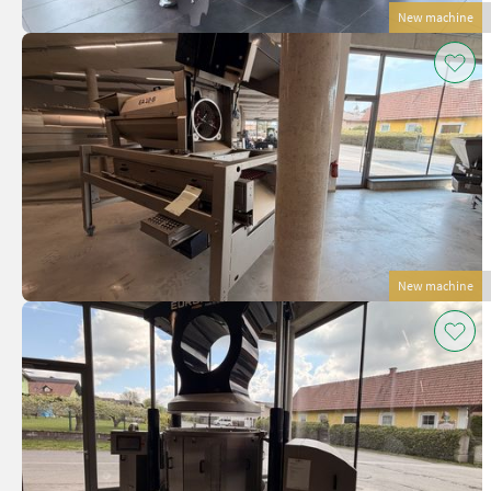
New machine
New machine