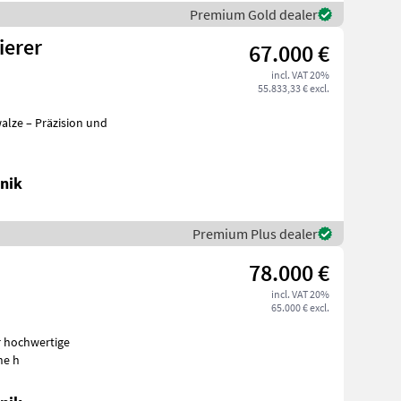
Premium Gold dealer
ierer
67.000 €
incl. VAT 20%
55.833,33 € excl.
alze – Präzision und
nik
Premium Plus dealer
78.000 €
incl. VAT 20%
65.000 € excl.
r hochwertige
ine h