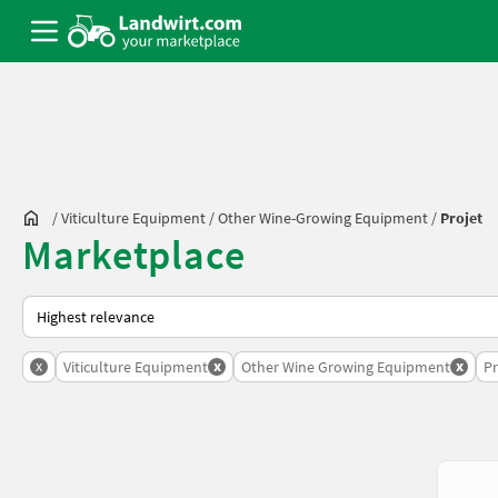
/
Viticulture Equipment
/
Other Wine-Growing Equipment
/
Projet
Marketplace
This is how sorting works on Landwirt.com
x
x
x
Viticulture Equipment
Other Wine Growing Equipment
Pr