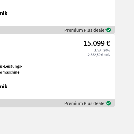
nik
Premium Plus dealer
15.099 €
incl. VAT 20%
12.582,50 € excl.
s-Leistungs-
beermaschine,
nik
Premium Plus dealer