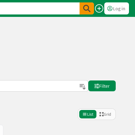
Log in
Filter
List
Grid