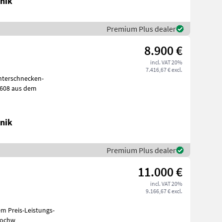
nik
Premium Plus dealer
8.900 €
incl. VAT 20%
7.416,67 € excl.
nterschnecken-
mpe T 608 aus dem
nik
Premium Plus dealer
11.000 €
incl. VAT 20%
9.166,67 € excl.
 Preis-Leistungs-
eibung: Der Enoveneta Rebler Top 5 ist eine kompakte, hochw