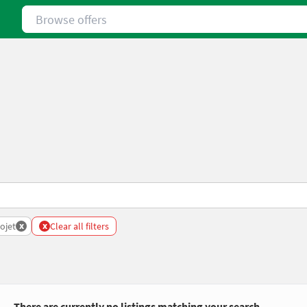
Browse offers
x
x
ojet
Clear all filters
There are currently no listings matching your search.