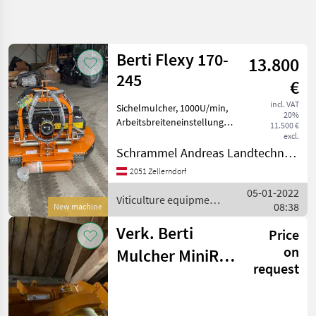
Refine
search
Berti Flexy 170-
13.800
Category
Place
Filter
4
245
€
Show
incl. VAT
Sichelmulcher, 1000U/min,
CURRENT
Reset
3
20%
PATH
Arbeitsbreiteneinstellung
11.500 €
results
170-245cm, doppelter
excl.
Agriculture
Dreipunktbock, Getriebe
Schrammel Andreas Landtechnik und Handel, Metalltechnik e.U.
technology
mit Durchtrieb,
Viticulture
2051 Zellerndorf
hydraulische
Equipment
05-01-2022
Seitenverschiebung,
Viticulture equipment
Other Wine
08:38
Eingangsgetriebe
New machine
Growing
/ Berti
Equipment
Verk. Berti
Price
Berti
on
Mulcher MiniRev
request
SELECT
145
CATEGORY
Berti