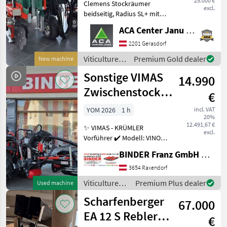
25.000 €
Clemens Stockräumer
excl.
beidseitig, Radius SL+ mit
Zinkenkreisel, SB 2
ACA Center Janu GmbH
Geräteträger, Aushub
hydraulisch Links und
2201 Gerasdorf
Rechts, Arbeitsbreite 2400 -
Viticulture
Premium Gold dealer
New machine
3400 mm, inkl. Ventilblock
equipment /
Sonstige VIMAS
14.990
Clemens
Zwischenstock-
€
KRÜMLER
YOM 2026
1 h
incl. VAT
20%
12.491,67 €
✨ VIMAS - KRÜMLER
excl.
Vorführer ✔️ Modell: VINO -
Version HeavyDuty ✔️ in
BINDER Franz GmbH & CoKG
serienmäßiger Ausführung
✔️ Heckanbau - einseitig ✔️
3654 Raxendorf
Hohe
Viticulture
Premium Plus dealer
Used machine
Arbeitsgeschwindigkeit bis
equipment /
Scharfenberger
zu 5, 5
67.000
Sonstige
EA 12 S Rebler +
€