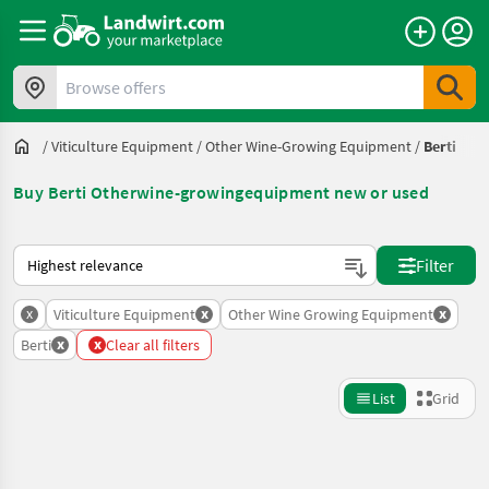
Browse offers
/
Viticulture Equipment
/
Other Wine-Growing Equipment
/
Berti
Buy Berti Otherwine-growingequipment new or used
This is how sorting works on Landwirt.com
Filter
x
x
x
Viticulture Equipment
Other Wine Growing Equipment
x
x
Berti
Clear all filters
List
Grid