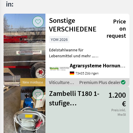
in:
Sonstige
Price
VERSCHIEDENE
on
request
YOM 2026
Edelstahlwanne für
Lebensmittel und mehr ...
Einachser / Tandem /
Agrarsysteme Hornung GmbH & Co. KG
Tridem Zweiachser mit
Drehschemel Sagen Sie uns
73485 Zöbingen
was Sie möchten Größe /
Viticulture
Premium Plus dealer
New machine
Breifung / Zubehör, dann
equipment /
be
Zambelli T180 1-
1.200
Sonstige
stufige
€
Impellerpumpe
Preis inkl.
MwSt