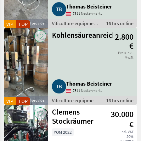
Thomas Beisteiner
7311 Neckenmarkt
Viticulture equipment
16 hrs online
VIP
Commercial provider
TOP
/ Wine cellar
Kohlensäureanreicherungsg
2.800
equipment
€
Preis inkl.
MwSt
Thomas Beisteiner
7311 Neckenmarkt
Viticulture equipment
16 hrs online
VIP
Commercial provider
TOP
/ Wine cellar
Clemens
30.000
equipment
Stockräumer
€
YOM 2022
incl. VAT
20%