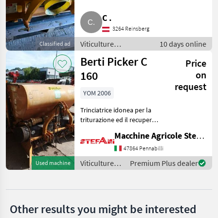
C .
Clemens
3264 Reinsberg
Calderoni
Viticulture
10 days online
Classified ad
equipment / Other
Berti Picker C
Breviagri
Price
wine-growing
equipment
160
on
Conpexim
request
YOM 2006
Pellenc
Trinciatrice idonea per la
triturazione ed il recupero
Show
dei residui legnosi fino a 8
all 11
Macchine Agricole Stefani Luciano
cm. Ø ideale su vigneti,
frutteti uliveti. Larghezza
47864 Pennabilli
MARKETPLACE
lavoro 160 cm Potenza rich
Viticulture
Premium Plus dealer
Used machine
Dealer
equipment /
Marketplace
Classifieds
offers
Berti
Other results you might be interested