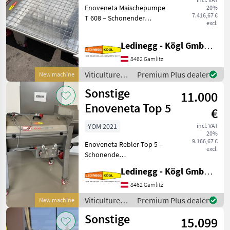
Enoveneta Maischepumpe
20%
7.416,67 €
T 608 – Schonender
excl.
Maischetransport mit
Exzenterschnecken-
Ledinegg - Kögl GmbH - Obst- und Weinbautechnik
Technologie, Baujahr 2026
Beschreibung: Die
8462 Gamlitz
Enoveneta Maischepumpe
Viticulture
Premium Plus dealer
New machine
T 608 aus dem
equipment /
Sonstige
11.000
Enoveneta
Enoveneta Top 5
€
YOM 2021
incl. VAT
20%
9.166,67 €
Enoveneta Rebler Top 5 –
excl.
Schonende
Abbeermaschine mit
Ledinegg - Kögl GmbH - Obst- und Weinbautechnik
herausragendem Preis-
Leistungs-Verhältnis
8462 Gamlitz
Beschreibung: Der
Viticulture
Premium Plus dealer
New machine
Enoveneta Rebler Top 5 ist
equipment /
Sonstige
eine kompakte, hochw
15.099
Sonstige