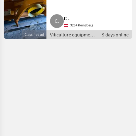
Berti
C .
Clemens
3264 Reinsberg
Calderoni
Viticulture equipment
9 days online
Classified ad
/ Other wine-growing
Breviagri
equipment
Conpexim
Pellenc
Show
all 11
MARKETPLACE
Dealer
Marketplace
Classifieds
offers