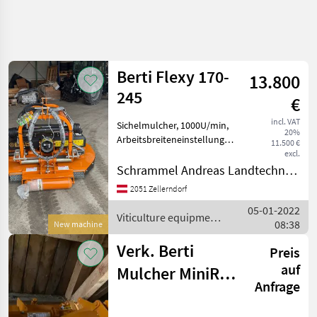
Refine
search
Berti Flexy 170-
13.800
Category
Place
Filter
4
1
245
€
Show
incl. VAT
Sichelmulcher, 1000U/min,
CURRENT
Reset
2
20%
PATH
Arbeitsbreiteneinstellung
11.500 €
results
170-245cm, doppelter
excl.
Agriculture
Dreipunktbock, Getriebe
Schrammel Andreas Landtechnik und Handel, Metalltechnik e.U.
technology
mit Durchtrieb,
Viticulture
2051 Zellerndorf
hydraulische
Equipment
05-01-2022
Seitenverschiebung,
Viticulture equipment
Other Wine
08:38
Eingangsgetriebe
New machine
Growing
/ Berti
Equipment
Verk. Berti
Preis
Berti
auf
Mulcher MiniRev
Anfrage
SELECT
145
CATEGORY