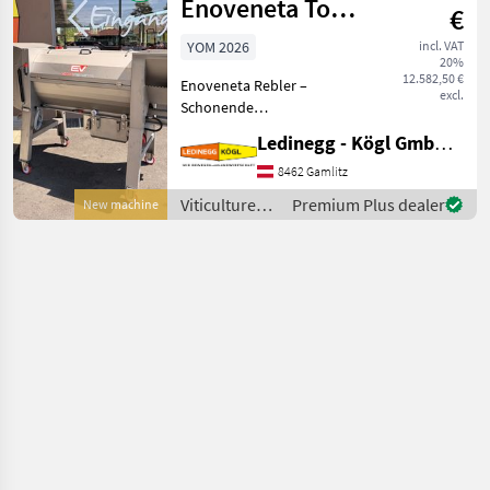
Enoveneta Top
€
10
YOM 2026
incl. VAT
20%
12.582,50 €
Enoveneta Rebler –
excl.
Schonende
Abbeermaschine mit
Ledinegg - Kögl GmbH - Obst- und Weinbautechnik
herausragendem Preis-
Leistungs-Verhältnis
8462 Gamlitz
Beschreibung: Der
Viticulture
Premium Plus dealer
New machine
Enoveneta Rebler ist eine
equipment /
hochwertige
Sonstige
Abbeermaschine,