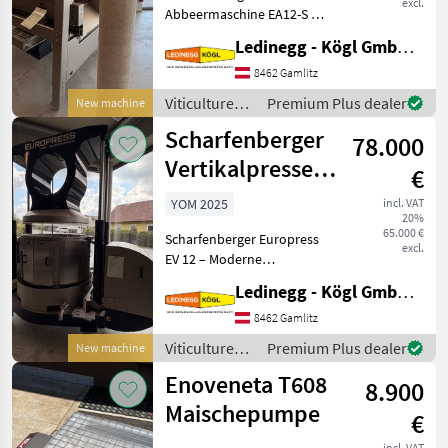
excl.
Abbeermaschine EA12-S mit
Rollensortierer und
Ledinegg - Kögl GmbH - Obst- und Weinbautechnik
Quetschwalze – Präzision
und Flexibilität für die
8462 Gamlitz
Traubenverarbeitung -
Viticulture
Premium Plus dealer
New machine
Vorführmaschine
equipment /
Scharfenberger
Beschreibung:
78.000
Scharfenberger
Vertikalpresse
€
EV 12
YOM 2025
incl. VAT
20%
65.000 €
Scharfenberger Europress
excl.
EV 12 – Moderne
hydraulische Vertikalpresse
Ledinegg - Kögl GmbH - Obst- und Weinbautechnik
für hochwertige
Weinverarbeitung
8462 Gamlitz
Beschreibung: Die
Viticulture
Premium Plus dealer
New machine
Scharfenberger Europress
equipment /
Enoveneta T608
EV 12 ist eine h
8.900
Scharfenberger
Maischepumpe
€
incl. VAT