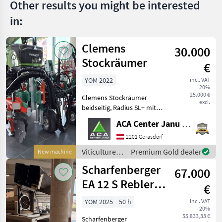
Other results you might be interested
in:
Clemens
30.000
Stockräumer
€
YOM 2022
incl. VAT
20%
25.000 €
Clemens Stockräumer
excl.
beidseitig, Radius SL+ mit
Zinkenkreisel, SB 2
ACA Center Janu GmbH
Geräteträger, Aushub
hydraulisch Links und
2201 Gerasdorf
Rechts, Arbeitsbreite 2400 -
Viticulture
Premium Gold dealer
New machine
3400 mm, inkl. Ventilblock
equipment /
Scharfenberger
67.000
Clemens
EA 12 S Rebler +
€
Rollensortierer
YOM 2025
50 h
incl. VAT
20%
55.833,33 €
Scharfenberger