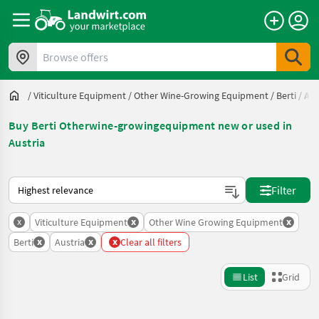
Browse offers
/
Viticulture Equipment
/
Other Wine-Growing Equipment
/
Berti
/
Aus
Buy Berti Otherwine-growingequipment new or used in
Austria
This is how sorting works on Landwirt.com
Filter
x
x
x
Viticulture Equipment
Other Wine Growing Equipment
x
x
x
Berti
Austria
Clear all filters
List
Grid