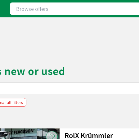
Browse offers
s new or used
ear all filters
RolX Krümmler