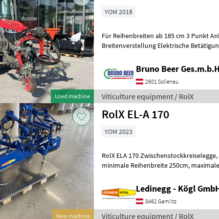
YOM 2018
Für Reihenbreiten ab 185 cm 3 Punkt A
Breitenverstellung Elektrische Betätigu
aus Höhenverstellbare Stützräder Hy
Bruno Beer Ges.m.b.H
2601 Sollenau
Viticulture equipment / RolX
Used machine
RolX EL-A 170
YOM 2023
RolX ELA 170 Zwischenstockkreiselegge, Frontanbau, 540 U/min,
minimale Reihenbreite 250cm, maximale Ausladung mitte Traktor 170
cm, maximale Arbeitsbreite (alle 4 Kr
Ledinegg - Kögl GmbH
8462 Gamlitz
Viticulture equipment / RolX
New machine