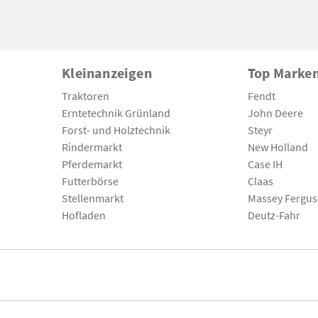
Kleinanzeigen
Top Marke
Traktoren
Fendt
Erntetechnik Grünland
John Deere
Forst- und Holztechnik
Steyr
Rindermarkt
New Holland
Pferdemarkt
Case IH
Futterbörse
Claas
Stellenmarkt
Massey Fergu
Hofladen
Deutz-Fahr