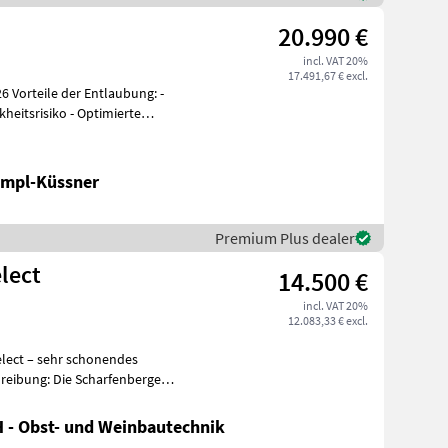
20.990 €
incl. VAT 20%
17.491,67 € excl.
g: -
heitsrisiko - Optimierte
ampl-Küssner
Premium Plus dealer
lect
14.500 €
incl. VAT 20%
12.083,33 € excl.
lect – sehr schonendes
 - Obst- und Weinbautechnik