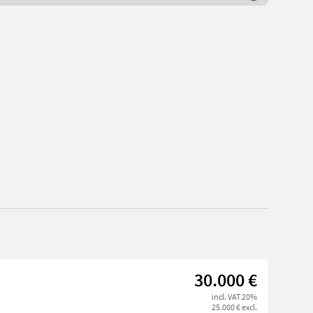
30.000 €
incl. VAT 20%
25.000 € excl.