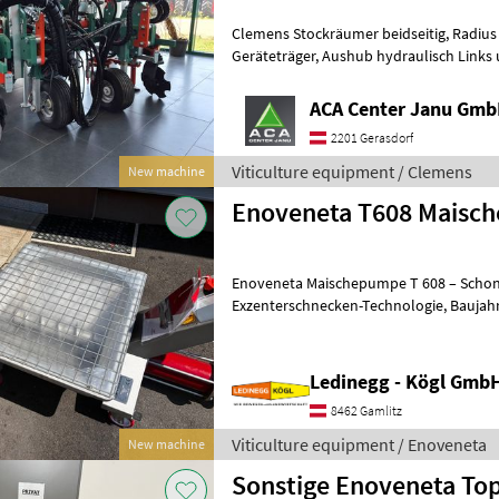
Clemens Stockräumer beidseitig, Radius SL+ mit Zinkenkreisel, SB 2
Geräteträger, Aushub hydraulisch Links und Rechts, Arbeitsbreite
2400 - 3400 mm, inkl. Ventilblock
ACA Center Janu Gm
2201 Gerasdorf
Viticulture equipment / Clemens
New machine
Enoveneta T608 Maisc
Enoveneta Maischepumpe T 608 – Schon
Exzenterschnecken-Technologie, Baujahr 2026 Beschreibung: Die
Enoveneta Maischepumpe T 608 aus de
Ledinegg - Kögl GmbH
8462 Gamlitz
Viticulture equipment / Enoveneta
New machine
Sonstige Enoveneta Top