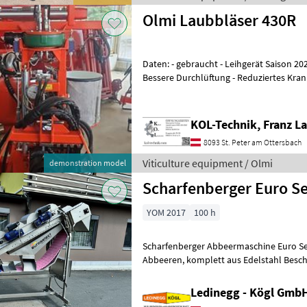
Olmi Laubbläser 430R
Daten: - gebraucht - Leihgerät Saison 2026 Vorteile der Entlaubun
Bessere Durchlüftung - Reduziertes Krank
Benetzung durch Pflanz
KOL-Technik, Franz L
8093 St. Peter am Ottersbach
Viticulture equipment / Olmi
demonstration model
Scharfenberger Euro Se
YOM 2017
100 h
Scharfenberger Abbeermaschine Euro Se
Abbeeren, komplett aus Edelstahl Beschreibung: Die Scharfenberger
Euro Select wurde für ein besonders
Ledinegg - Kögl GmbH