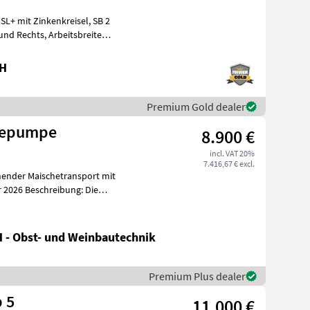
bH
Premium Gold dealer
hepumpe
8.900 €
incl. VAT 20%
7.416,67 € excl.
ender Maischetransport mit
m
 - Obst- und Weinbautechnik
Premium Plus dealer
 5
11.000 €