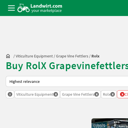
/
Viticulture Equipment
/
Grape Vine Fettlers
/
Rolx
Buy RolX Grapevinefettler
This is how sorting works on Landwirt.com
x
x
x
x
x
Viticulture Equipment
Grape Vine Fettlers
Rolx
Cl