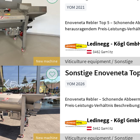
YOM 2021
Enoveneta Rebler Top 5 – Schonende A
herausragendem Preis-Leistungs-Verhältnis Beschreibung
Ledinegg - Kögl GmbH
8462 Gamlitz
Viticulture equipment / Sonstige
New machine
Sonstige Enoveneta To
YOM 2026
Enoveneta Rebler – Schonende Abbeer
Preis-Leistungs-Verhältnis Beschreibung: Der Enoveneta Rebler ist
eine hochwertige Abbeermaschine,
Ledinegg - Kögl GmbH
8462 Gamlitz
Viticulture equipment / Sonstige
New machine