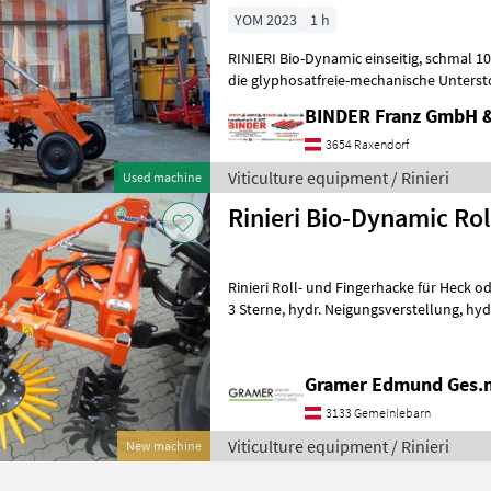
YOM 2023
1 h
RINIERI Bio-Dynamic einseitig, schmal 100 mit Fingerhacke 540 rot, für
die glyphosatfreie-mechanische Unterstoc
Reihenbreiten von 160 - 300cm,
BINDER Franz GmbH 
3654 Raxendorf
Viticulture equipment / Rinieri
Used machine
Rinieri Bio-Dynamic Rol
Rinieri Roll- und Fingerhacke für Heck oder Front
3 Sterne, hydr. Neigungsverstellung, hydr. Tiefeneinstellung, hydr.
Seitenverschub; mit oder oh
Gramer Edmund Ges.
3133 Gemeinlebarn
Viticulture equipment / Rinieri
New machine