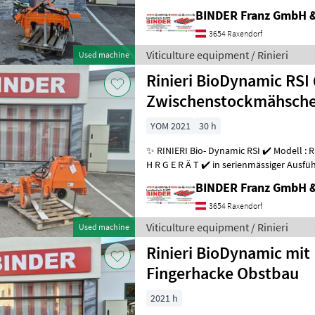
BINDER Franz GmbH 
3654 Raxendorf
Viticulture equipment / Rinieri
Used machine
Rinieri BioDynamic RSI
Zwischenstockmähsche
YOM 2021
30 h
✨ RINIERI Bio- Dynamic RSI ✔️ Modell : RSI 65 Heckanbau ✔️ V O R F Ü
H R G E R Ä T ✔️ in serienmässiger Ausf
Mähscheibe ✔️ Dreipunkt
BINDER Franz GmbH 
3654 Raxendorf
Viticulture equipment / Rinieri
Used machine
Rinieri BioDynamic mit 
Fingerhacke Obstbau
2021 h