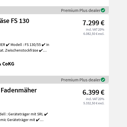
Premium Plus dealer
äse FS 130
7.299 €
incl. VAT 20%
6.082,50 € excl.
R ✔️ Modell : FS 130/55 ✔️ in
se ✔️
& CoKG
Premium Plus dealer
L Fadenmäher
6.399 €
incl. VAT 20%
5.332,50 € excl.
l : Geräteträger mit SRL ✔️
mic Geräteträger mit ✔️