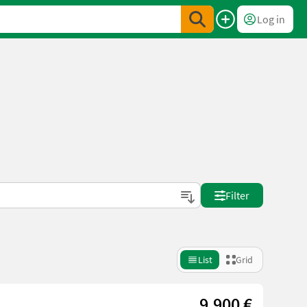
Log in
Filter
List
Grid
9.900 €