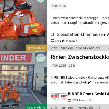
YOM 2026
Rinieri Zwischenstockkreiselegge - Heck
verstellbarer Kopf, * Hydrauliköl Eigenversorgung, * Gelenkwelle mit
Scherbolzen, *Automatischer Feint
LH Gleinstätten-Ehrenhausen-W
8461 Ehrenhausen
Viticulture equipment / Rinieri
New machine
Rinieri Zwischenstockk
YOM 2025
15 h
✨ RINIERI Zwischenstock-Kreiselegge AK
automat. Seitenverschub ✔️ in serienmä
Schubbetrieb ✔️ lagerndes Ausste
BINDER Franz GmbH 
3654 Raxendorf
Viticulture equipment / Rinieri
Used machine