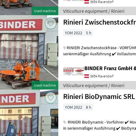
3654 Raxendorf
Viticulture equipment / Rinieri
Used machine
Rinieri Zwischenstockfr
YOM 2022
5 h
✨RINIERI Zwischenstockfräse - VORFÜHRE
serienmäßiger Ausführung ✔️ Vollautomat. Zwischenstockfrä
Vorführgerät neuwertig nur ca
BINDER Franz GmbH 
3654 Raxendorf
Viticulture equipment / Rinieri
Used machine
Rinieri BioDynamic SR
YOM 2022
8 h
✨ RINIERI BioDynamic - Vorführer ✔️ Model
in serienmäßiger Ausführung ✔️ BioDyna
montiertem RINIERI Fadenmähge