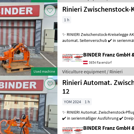
Rinieri Zwischenstock-
1 h
✨ RINIERI Zwischenstock-Kreiselegge AKT
automat. Seitenverschub ✔️ in serienmä
lagerndes Ausstellungsgerät ✔️ inkl.
BINDER Franz GmbH 
3654 Raxendorf
Viticulture equipment / Rinieri
Used machine
Rinieri Automat. Zwisc
12
YOM 2024
1 h
✨ RINIERI Automat. Zwischenstock-Pflug - AKTION ✔️ Modell : AD 12
✔️ in serienmäßiger Ausführung ✔️ Drei
Eigenölversorgung komplett ✔️ m
BINDER Franz GmbH 