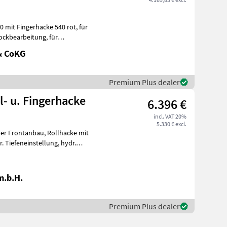
kbearbeitung, für
& CoKG
Premium Plus dealer
l- u. Fingerhacke
6.396 €
incl. VAT 20%
5.330 € excl.
anbau, Rollhacke mit
m.b.H.
Premium Plus dealer