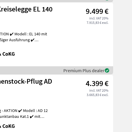
Kreiselegge EL 140
9.499 €
incl. VAT 20%
7.915,83 € excl.
ION ✔️ Modell : EL 140 mit
ßiger Ausführung ✔️
& CoKG
Premium Plus dealer
henstock-Pflug AD
4.399 €
incl. VAT 20%
3.665,83 € excl.
punktanbau Kat.1 ✔️ mit
& CoKG