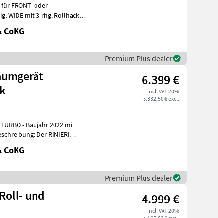
& CoKG
Premium Plus dealer
6.399 €
k
incl. VAT 20%
5.332,50 € excl.
URBO - Baujahr 2022 mit
ng: Der RINIERI
& CoKG
Premium Plus dealer
Roll- und
4.999 €
incl. VAT 20%
4.165,83 € excl.