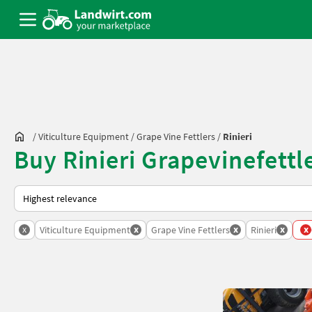
/
Viticulture Equipment
/
Grape Vine Fettlers
/
Rinieri
Buy Rinieri Grapevinefettl
This is how sorting works on Landwirt.com
x
x
x
x
x
Viticulture Equipment
Grape Vine Fettlers
Rinieri