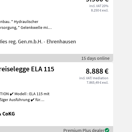
incl. VAT 20%
8.250 € excl.
anbau. * Hydraulischer
ies reg. Gen.m.b.H. - Ehrenhausen
15 days online
reiselegge ELA 115
8.888 €
incl. VAT/ mediation
7.865,49 € excl.
TION ✔️ Modell : ELA 115 mit
ßiger Ausführung ✔️ für
& CoKG
Premium Plus dealer