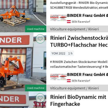
Ausstellungsgerät - RINIERI Bio-Dynamic für FRONT- oder
SCHUBBETRIEB Wendesitztraktor, einseitig, WIDE mit 3-rhg. Rollhacke
und Fingerhacke 700 gelb, für die g
BINDER Franz GmbH 
3654 Raxendorf
Viticulture equipment / Rinieri
Used machine
Rinieri Zwischenstockräumgerät
TURBO+Flachschar Hec
YOM 2022
1 h
# RINIERI Zwischen-Stockräumer Modell T
vollautomatischer Tastersteuerung! # Beschreibu
Zwischen-Stockräumer Modell TU
BINDER Franz GmbH 
3654 Raxendorf
Viticulture equipment / Rinieri
Used machine
Rinieri BioDynamic mit 
Fingerhacke