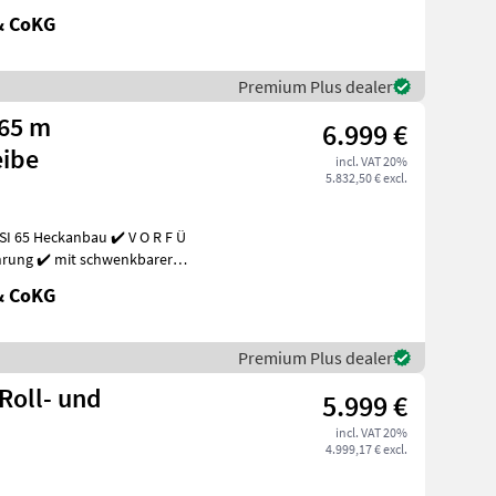
& CoKG
Premium Plus dealer
 65 m
6.999 €
ibe
incl. VAT 20%
5.832,50 € excl.
ührung ✔️ mit schwenkbarer
& CoKG
Premium Plus dealer
Roll- und
5.999 €
incl. VAT 20%
4.999,17 € excl.