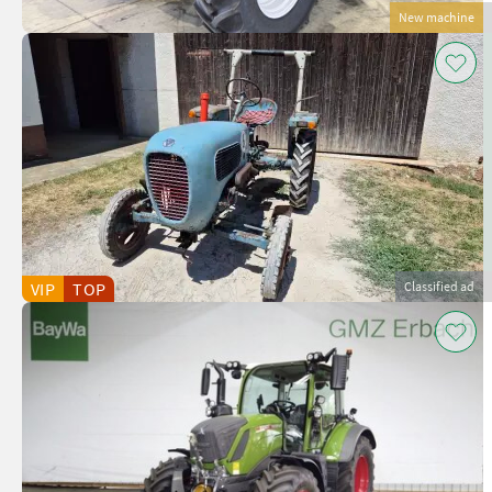
New machine
VIP
TOP
Classified ad