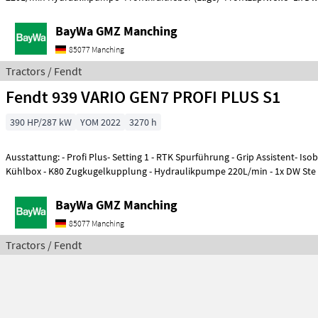
BayWa GMZ Manching
85077 Manching
Tractors / Fendt
Fendt 939 VARIO GEN7 PROFI PLUS S1
390 HP/287 kW
YOM 2022
3270 h
Ausstattung: - Profi Plus- Setting 1 - RTK Spurführung - Grip Assistent- Iso
Kühlbox - K80 Zugkugelkupplung - Hydraulikpumpe 220L/min - 1x DW Ste
BayWa GMZ Manching
85077 Manching
Tractors / Fendt