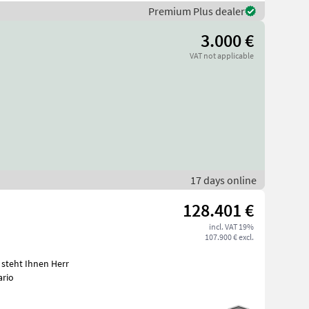
Premium Plus dealer
3.000 €
VAT not applicable
17 days online
128.401 €
incl. VAT 19%
107.900 € excl.
steht Ihnen Herr
ario