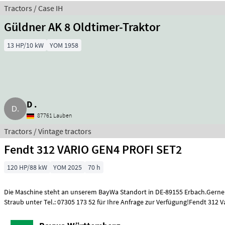
Tractors / Case IH
Güldner AK 8 Oldtimer-Traktor
13 HP/10 kW
YOM 1958
D .
87761 Lauben
Tractors / Vintage tractors
Fendt 312 VARIO GEN4 PROFI SET2
120 HP/88 kW
YOM 2025
70 h
Die Maschine steht an unserem BayWa Standort in DE-89155 Erbach.Gerne 
Straub unter Tel.: 07305 173 52 für Ihre Anfrage zur Verfügung!Fendt 312 V