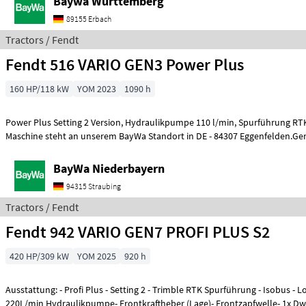
Baywa Württemberg
89155 Erbach
Tractors / Fendt
Fendt 516 VARIO GEN3 Power Plus
160 HP/118 kW
YOM 2023
1090 h
Power Plus Setting 2 Version, Hydraulikpumpe 110 l/min, Spurführung RTK Novatel, Diese
Maschine steht an unserem BayWa Standort in DE - 84307 Eggenfelden.Ger
BayWa Niederbayern
94315 Straubing
Tractors / Fendt
Fendt 942 VARIO GEN7 PROFI PLUS S2
420 HP/309 kW
YOM 2025
920 h
Ausstattung: - Profi Plus - Setting 2 - Trimble RTK Spurführung - Isobus - L
220L/min Hydraulikpumpe- Frontkraftheber (Lage)- Frontzapfwelle- 1x Dw