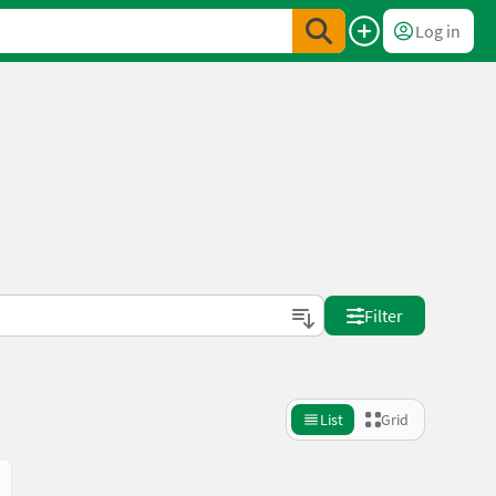
Log in
Filter
List
Grid