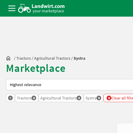
/
Tractors
/
Agricultural Tractors
/
Systra
Marketplace
This is how sorting works on Landwirt.com
x
x
x
x
x
Tractors
Agricultural Tractors
Systra
Clear all filt