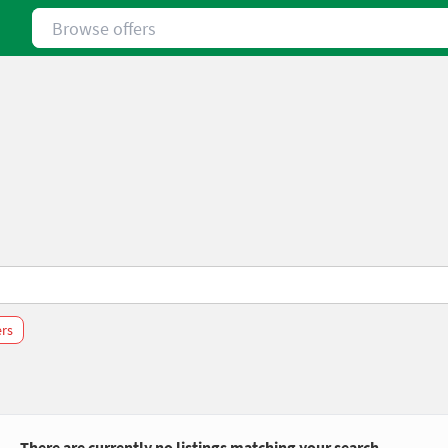
Browse offers
ers
There are currently no listings matching your search.