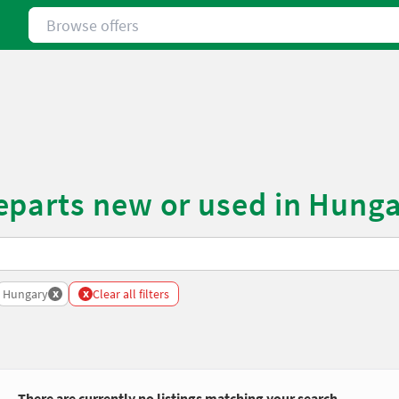
Browse offers
eparts new or used in Hung
x
x
Hungary
Clear all filters
There are currently no listings matching your search.