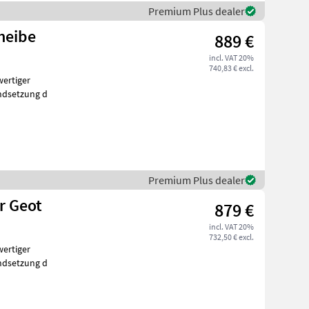
Premium Plus dealer
heibe
889 €
incl. VAT 20%
740,83 € excl.
andsetzung d
Premium Plus dealer
r Geot
879 €
incl. VAT 20%
732,50 € excl.
andsetzung d