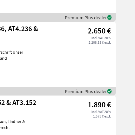
Premium Plus dealer
6, AT4.236 &
2.650 €
incl. VAT 20%
2.208,33 € excl.
ft Unser
tand
Premium Plus dealer
52 & AT3.152
1.890 €
incl. VAT 20%
1.575 € excl.
erecht