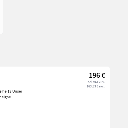
196 €
incl. VAT 20%
163,33 € excl.
13 Unser
t eigne