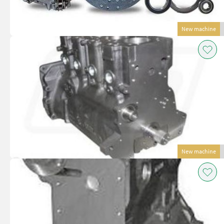
New machine
New machine