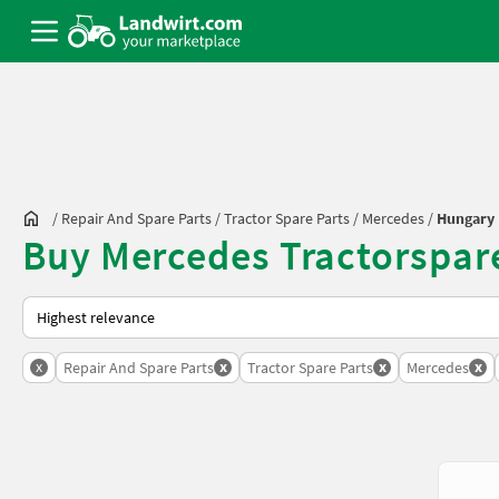
/
Repair And Spare Parts
/
Tractor Spare Parts
/
Mercedes
/
Hungary
Buy Mercedes Tractorspar
This is how sorting works on Landwirt.com
x
x
x
x
Repair And Spare Parts
Tractor Spare Parts
Mercedes