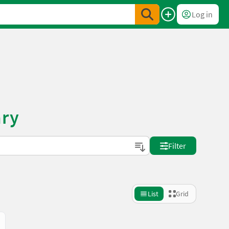
Log in
ary
Filter
List
Grid