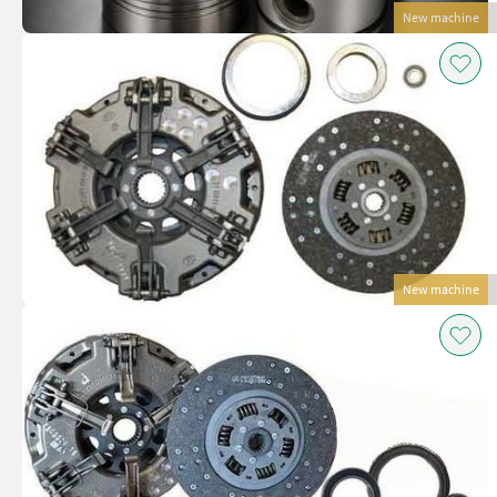
New machine
New machine