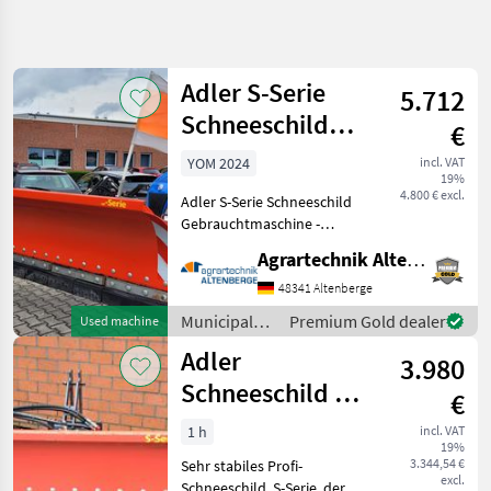
Refine
search
Adler S-Serie
5.712
Category
Place
Filter
4
Schneeschild
€
240cm
Show
YOM 2024
incl. VAT
CURRENT
Reset
2
19%
PATH
4.800 € excl.
results
Adler S-Serie Schneeschild
Municipal
Gebrauchtmaschine -
equipment
Baujahr: 2024 -
Agrartechnik Altenberge GmbH
Municipal
Arbeitsbreite: 240cm -
Equipment
Dreipunktanschluss S 800 -
48341 Altenberge
Hydraulische
Winter
Municipal
Premium Gold dealer
Used machine
Service
Seitenverschwenkung S-
equipment /
Equipment
Adler
Serie - Dr
3.980
Adler
Adler
Schneeschild SK
€
1800
SELECT
1 h
incl. VAT
CATEGORY
19%
3.344,54 €
Sehr stabiles Profi-
Adler
excl.
Schneeschild, S-Serie, der