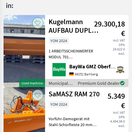
in:
Kugelmann
29.300,18
AUFBAU DUPLEX
€
3,2 M³
YOM 2024
incl. VAT
19%
24.622 €
1 ARBEITSSCHEINWERFER
excl.
MODUL 701
AUFSTIEGSLEITER A
BayWa GMZ Oberfranken
DUPLEX VA1 ELEKTRISCHE
STREUBILDVERSTELLUNG
96052 Bamberg
(ESB)1 ELEKTRISCHE
Municipal
Premium Gold dealer
Used machine
STREUKONTROLLE (ESK)1
equipment /
SaMASZ RAM 270
ERSTMONTAGE AM
5.349
Kugelmann
FAHRZEUG1 KUPPL
€
YOM 2024
incl. VAT
19%
Vorführ-Demogerät mit
4.494,96 €
Stahl-Schürfleiste 20 mm
excl.
Anbaurahmen Kat. I und II