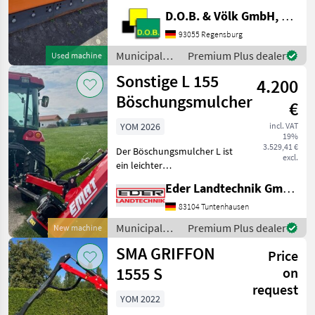
PSV Gleitkufensatz
D.O.B. & Völk GmbH, Filiale Regensburg
Standard Municipal
93055 Regensburg
equipment Winter service
equipment
Municipal
Premium Plus dealer
Used machine
equipment /
Sonstige L 155
4.200
Samasz
Böschungsmulcher
€
YOM 2026
incl. VAT
19%
3.529,41 €
Der Böschungsmulcher L ist
excl.
ein leichter
Schlegelmulcher mit
Eder Landtechnik GmbH
Parallelogrammführung
und die ideale Lösung für
83104 Tuntenhausen
Traktoren mit geringerer
Municipal
Premium Plus dealer
New machine
Leistung (Ab 25 PS). Er
equipment /
SMA GRIFFON
eignet s
Price
Sonstige
1555 S
on
request
YOM 2022