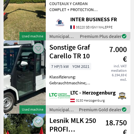
COUTEAUX Y CARDAN
COMPLET + PROTECTION
BOITIER DE COMMANDE 82
INTER BUSINESS FR
HEURES Municipal
equipment Hedge mowers
08220 SEVIGNY WALEPPE
Municipal
Premium Plus dealer
Used machine
equipment /
Sonstige Graf
7.000
Cosma
Carello TR 10
€
7 HP/5 kW
YOM 2021
incl. VAT/
mediation
6.194,69 €
Klassifizierung:
excl.
Gebrauchtmaschine;
Seriennummer/Fahrgestellnummer:
LTC - Herzogenburg
L0JEBAD01M1009430;
Anzahl Vorbesitzer: 1;
3130 Herzogenburg
Weitere
Municipal
Premium Gold dealer
Used machine
Maschinenmerkmale: Mit
equipment /
Lesnik MLK 250
europäischer Straßenzula
18.750
Sonstige
PROFI
€