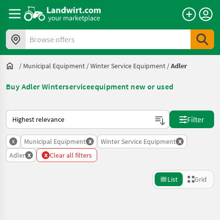
Browse offers
/
Municipal Equipment
/
Winter Service Equipment
/
Adler
Buy Adler Winterserviceequipment new or used
This is how sorting works on Landwirt.com
Filter
x
x
x
Municipal Equipment
Winter Service Equipment
x
x
Adler
Clear all filters
List
Grid