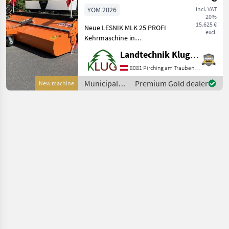
Kehrmaschine
YOM 2026
incl. VAT
20%
15.625 €
Neue LESNIK MLK 25 PROFI
excl.
Kehrmaschine in
umfangreicher Ausstattung
Landtechnik Klug e. U.
wie: - hydraulische
Seitenverstellung ± 30° -
8081 Pirching am Traubenberg
Dreipunkt KAT II -
Municipal
Premium Gold dealer
New machine
Schmutzsammelbehälter
equipment /
hydr.
Lesnik