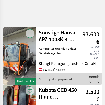
Sonstige Hansa
93.600
APZ 1003K 3-
€
Seitenkipper, BJ
incl. VAT
Kompakter und vielseitiger
20%
2022
Geräteträger für
78.000 €
kommunale Einsätze,
excl.
Bauhöfe, Winterdienst
Stangl Reinigungstechnik GmbH
sowie Grünflächenpflege.
5204 Straßwalchen
Der hydraulische 3-
1 month
Seitenkipper ermöglicht ein
Municipal equipment /
online
einfach
Used machine
Sonstige
Kubota GCD 450
2.500
H und
€
Zwischenachssichelmähwe
VAT not