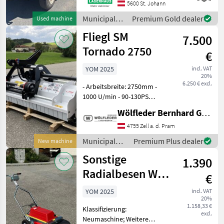
Streuer, ohne Garantie oder
5600 St. Johann
Gewährleistung Wir bitten
Municipal
Premium Gold dealer
Used machine
telefonisch oder per Mail
equipment /
Fliegl SM
Ihren
7.500
Reform
Tornado 2750
€
YOM 2025
incl. VAT
20%
6.250 € excl.
- Arbeitsbreite: 2750mm -
1000 U/min - 90-130PS
Leistungsbedarf - 30
Wölfleder Bernhard GmbH
Schlegel - ca. 920 kg -
Getriebe mit
4755 Zell a. d. Pram
Freilaufkupplung -
Municipal
Premium Plus dealer
New machine
Hydraulische
equipment /
Sonstige
Seitenverschiebung: 400
1.390
Fliegl
mm
Radialbesen WR
€
870
YOM 2025
incl. VAT
20%
1.158,33 €
Klassifizierung:
excl.
Neumaschine; Weitere