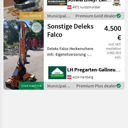
cm Plate Length: 91 cm
Frequency: 71 Hz Engine:
4971 Aurolzmünster
Hatz 1D4
Municipal
Premium Gold dealer
New machine
equipment /
Sonstige Deleks
4.500
Sonstige
Falco
€
incl. VAT/
Deleks Falco Heckenschere
mediation
3.982,30 €
mit: -Eigenölversorung -
excl.
Aufsteckpumpe -
Elektrischer Steuerung per
LH Pregarten-Gallneukirchen, Pregarten
Fernbedienung -180cm
Mähbalken -Tasträder
4224 Wartberg
Messungen (siehe Bild):
Municipal
Premium Plus dealer
Used machine
equipment /
Sonstige