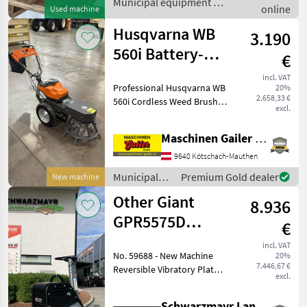
Municipal equipment /
online
Used machine
Sonstige
Husqvarna WB
3.190
560i Battery-
€
Powered Weed
incl. VAT
Professional Husqvarna WB
20%
Brush
2.658,33 €
560i Cordless Weed Brush –
excl.
Powerful, Cordless, and
Chemical-Free Moss & Weed
Maschinen Gailer GmbH
Removal! Power Source:
Battery Number of Battery
9640 Kötschach-Mauthen
Compartments
Municipal
Premium Gold dealer
New machine
equipment /
Other Giant
8.936
Husqvarna
GPR5575D
€
Vibrating Plate
incl. VAT
No. 59688 - New Machine
20%
7.446,67 €
Reversible Vibratory Plate
excl.
Weight: 430 kg Centrifugal
Force: 55 kN Plate Width: 75
Schwarzmayr Landtechnik GmbH - Aurolzmünster