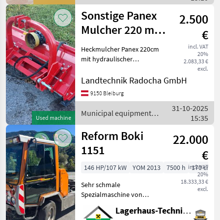
/ Stihl
Sonstige Panex
2.500
Mulcher 220 mit
€
Hd-
incl. VAT
Heckmulcher Panex 220cm
20%
Verschiebung
mit hydraulischer
2.083,33 €
Verschiebung
excl.
Hammerschlägel, inkl.
Landtechnik Radocha GmbH
Gelenkwelle Typ MHV 220
9150 Bleiburg
36 stk Hämmer, Gewicht
31-10-2025
500kg, U/min 540, Weiters
Municipal equipment /
15:35
ist der Rotor
Used machine
Sonstige
Reform Boki
22.000
1151
€
146 HP/107 kW
YOM 2013
7500 h
incl. VAT
170 cm
20%
18.333,33 €
Sehr schmale
excl.
Spezialmaschine von
Reform, Außenbreite:
Lagerhaus-Technik St. Johann
170cm, mit Kipper, mit