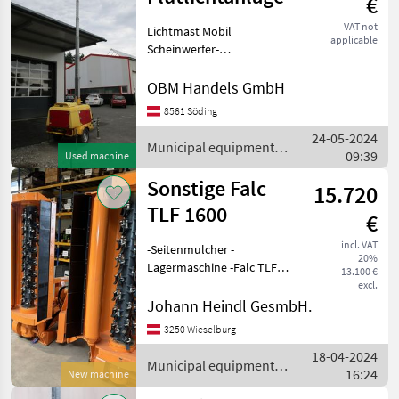
€
VAT not
Lichtmast Mobil
applicable
Scheinwerfer-
Flutlichtanlage Baujahr
2013, Betriebsstunden 980
OBM Handels GmbH
Eigengewicht 1.275 kg, auf 1
8561 Söding
Achs-Anhänger montiert
24-05-2024
Schallgedämmt,
Municipal equipment /
09:39
verstellbare Deichs
Used machine
Sonstige
Sonstige Falc
15.720
TLF 1600
€
incl. VAT
-Seitenmulcher -
20%
Lagermaschine -Falc TLF
13.100 €
1600 -Arbeitsbreite ca.
excl.
160cm -hydr. Verschieb, -
Johann Heindl GesmbH.
Ausschwenkbar -
3250 Wieselburg
Zapfwellendrehzahl
18-04-2024
540U/min -Eigengewicht ca.
Municipal equipment /
16:24
990
New machine
Sonstige