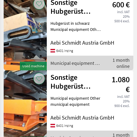
Sonstige
600 €
Sonstige
Hubgerüst
incl. VAT
20%
schwarz
500 € excl.
Hubgerüst in schwarz
Municipal equipment Other
municipal equipment
Aebi Schmidt Austria GmbH
6401 Inzing
1 month
Municipal equipment /
online
Used machine
Sonstige
Sonstige
1.080
Hubgerüst
€
orange
incl. VAT
Municipal equipment Other
20%
municipal equipment
900 € excl.
Aebi Schmidt Austria GmbH
6401 Inzing
1 month