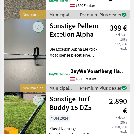
„Boost“-Modus Max.
6820 Frastanz
Leistung: 940 W Perf
Municipal
Premium Plus dealer
New machine
equipment /
Sonstige Pellenc
399 €
Sonstige
Excelion Alpha
incl. VAT
20%
332,50 €
excl.
Die Excelion Alpha Elektro-
Motorsense bietet eine
innovative Technologie, die
Sie besonders
BayWa Vorarlberg HandelsGmbH BayWa Technik
benutzerfreundlich und
leistungsstark macht. Dank
6820 Frastanz
des ergonomischen Desig
Municipal
Premium Plus dealer
New machine
equipment /
Sonstige Turf
2.890
Sonstige
Buddy 15 DZ5
€
YOM 2024
incl. VAT
20%
2.408,33 €
Klassifizierung:
excl.