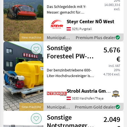
20%
14.083,33 €
Das Schlegeldeck mit Y-
excl.
Messer: gemacht für
verwildertes Gelände Das Y-
Steyr Center NÖ West
Messer-System des JACK
Schlegel ist die
3251 Purgstall
kompromisslose Antwort
Municipal
Premium Plus dealer
New machine
auf anspruchsvollste
equipment /
Sonstige
Pflegeaufg
5.676
Jack
Foresteel PW-
€
600 Mobiler
incl. VAT
Der benzinbetriebene 600-
20%
Hochdruckreiniger
4.730 € excl.
Liter-Hochdruckreiniger ist
eine vollständig autonome
Reinigungslösung mit
Strobl Austria GmbH
integriertem Wassertank,
Druckpumpe und
3830 Waidhofen/Thaya
Schlauchsystem – alles mo
Municipal
Premium Gold dealer
New machine
equipment /
Sonstige
2.049
Sonstige
Notstromaggregat