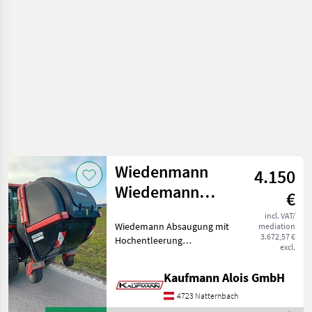
Rauch
Wiedenmann
4.150
Wiedemann
€
Absaugung
incl. VAT/
Wiedemann Absaugung mit
mediation
Hochentleerung
3.672,57 €
Hochentleerung
excl.
Zapfwellenantrieb 2 DW
Steuergeräte notwendig 2
Kaufmann Alois GmbH
Tasträder bzw.
Nachlaufräder Einsatzbereit
4723 Natternbach
Absaugung für