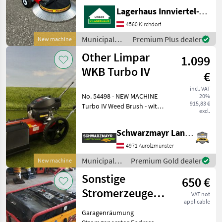
Maschinenmerkmale: -
Lagerhaus Innviertel-Traunviertel-Urfahr eGen, Kirchdorf
Arbeitsbreite 870mm -
Stützräder - Rechts- &
4560 Kirchdorf
Linkslauf - Sicherung -
Municipal
Premium Plus dealer
New machine
Dauerladegerät - inkl.
equipment /
Other Limpar
Ladegerät - au
1.099
Sonstige
WKB Turbo IV
€
incl. VAT
No. 54498 - NEW MACHINE
20%
915,83 €
Turbo IV Weed Brush - with
excl.
Honda GCV 160 OHC engine
- with 6 interchangeable
Schwarzmayr Landtechnik GmbH - Aurolzmünster
wire braids via quick-change
fasteners - with automatic
4971 Aurolzmünster
ground
Municipal
Premium Gold dealer
New machine
equipment /
Sonstige
650 €
Sonstige
Stromerzeuger
VAT not
applicable
Endress Benzin
Garagenräumung