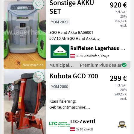
Sonstige AKKU
920 €
SET
incl. VAT
20%
766,67 €
YOM 2021
excl.
EGO Hand Akku BA5600T
56V 10 Ah EGO Hand Akku
BA6720T 56V 12 Ah EGO
Raiffeisen Lagerhaus Waidhofen/Thaya
Schnelladegerät CH5500E
500W; Artnr.:10138
3830 Waidhofen/Thaya
Municipal equipment Other
Municipal
Premium Plus dealer
New machine
municipal equipment
equipment /
Kubota GCD 700
299 €
Sonstige
incl. VAT
YOM 2000
20%
249,17 €
excl.
Klassifizierung:
Gebrauchtmaschine;
Seriennummer/Fahrgestellnummer:
50484; Anzahl Vorbesitzer:
LTC-Zwettl
2; Weitere
3910 Zwettl
Maschinenmerkmale: