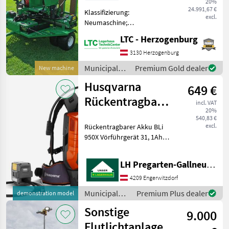
20%
24.991,67 €
Klassifizierung:
excl.
Neumaschine;
Seriennummer/Fahrgestellnummer:
LTC - Herzogenburg
N.V.; Weitere
Maschinenmerkmale: Agri
3130 Herzogenburg
Metal Greens Roller
Municipal
Premium Gold dealer
New machine
Neumaschine - 168 cm
equipment /
Husqvarna
Arbeitsbreite - Triplex
649 €
Sonstige
Rückentragbarer
incl. VAT
20%
Akku BLi 950X
540,83 €
excl.
Rückentragbarer Akku BLi
950X Vörführgerät 31, 1Ah
36V 9, 4Kg Inkl.
Tragesystem Sehr Guter
LH Pregarten-Gallneukirchen, Gallneukirchen
Zustand Municipal
equipment Other municipal
4209 Engerwitzdorf
equipment
Municipal
Premium Plus dealer
demonstration model
equipment /
Sonstige
9.000
Husqvarna
Flutlichtanlage