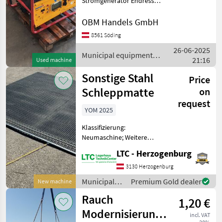
Stromgenerator Endress
1006, 10 KVA 220 und 400
Volt Benzin leider Motor
OBM Handels GmbH
defekt läßt sich nicht
8561 Söding
drehen Typ Koller sofort
26-06-2025
verfügbar Municipal
Municipal equipment /
21:16
equipme
Used machine
Sonstige
Sonstige Stahl
Price
Schleppmatte
on
request
YOM 2025
Klassifizierung:
Neumaschine; Weitere
Maschinenmerkmale:
LTC - Herzogenburg
Edelstahl Schleppmatte,
ideal für das Einarbeiten
3130 Herzogenburg
von Material. In
Municipal
Premium Gold dealer
New machine
verschiedenen Größen
equipment /
Rauch
erhältlich. - 90 x
1,20 €
Sonstige
Modernisierung
incl. VAT