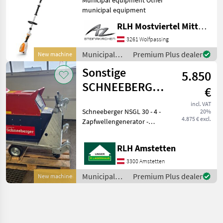
municipal equipment
RLH Mostviertel Mitte - Standort Steinakirchen
3261 Wolfpassing
Municipal
Premium Plus dealer
New machine
equipment /
Sonstige
5.850
Stihl
SCHNEEBERGER
€
ZAPFWELLENGENERATOR
incl. VAT
Schneeberger NSGL 30 - 4 -
20%
NSGL 30
4.875 € excl.
Zapfwellengenerator -
Getriebe 540er mit
Umschalter - 4 poliger
RLH Amstetten
Synchrongenerator mit
1500 U/min und
3300 Amstetten
elektronischer AVR
Municipal
Premium Plus dealer
New machine
Spannungsregler +-
equipment /
Sonstige