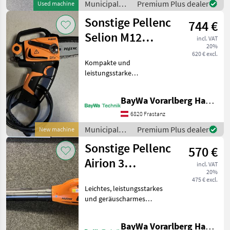
Municipal
Premium Plus dealer
Used machine
Kommunaltrakt
equipment /
Sonstige Pellenc
744 €
Wiedenmann
Selion M12
incl. VAT
20%
Akkusäge
620 € excl.
Kompakte und
leistungsstarke
akkubetriebene
Pistolensäge Gewicht: nur
BayWa Vorarlberg HandelsGmbH BayWa Technik
1, 95 kg Brushless-Motor:
1200 W Soft-Touch-Griff
6820 Frastanz
Arbeitskomfort:
Municipal
Premium Plus dealer
New machine
emissionsfreier Betrieb oh
equipment /
Sonstige Pellenc
570 €
Sonstige
Airion 3
incl. VAT
20%
Laubbläser
475 € excl.
Leichtes, leistungsstarkes
und geräuscharmes
Blasgerät Gewicht: 2, 55 kg
Schalldruckpegel: 79 dB
BayWa Vorarlberg HandelsGmbH BayWa Technik
Blaskraft von 17, 5 N im