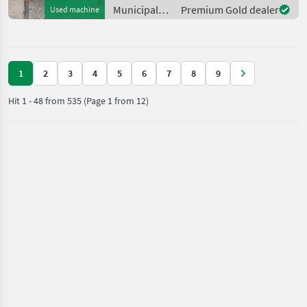
Kubota GCD 700 Gras und
Municipal
Premium Gold dealer
Used machine
Laubsauger (Laub
equipment /
Kubota
1
2
3
4
5
6
7
8
9
Hit
1
-
48
from
535
(Page 1 from 12)