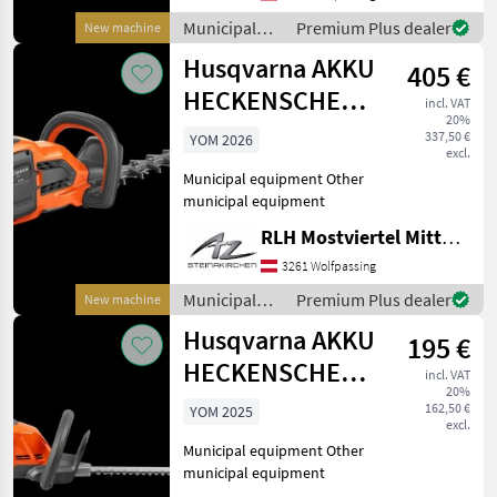
Municipal
Premium Plus dealer
New machine
equipment /
Husqvarna AKKU
405 €
Husqvarna
HECKENSCHERE
incl. VAT
20%
322iHD60
337,50 €
YOM 2026
excl.
Municipal equipment Other
municipal equipment
RLH Mostviertel Mitte - Standort Steinakirchen
3261 Wolfpassing
Municipal
Premium Plus dealer
New machine
equipment /
Husqvarna AKKU
195 €
Husqvarna
HECKENSCHERE
incl. VAT
20%
2I5IHD45
162,50 €
YOM 2025
excl.
Municipal equipment Other
municipal equipment