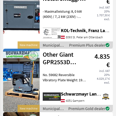
€
8kVA
incl. VAT
- Maximalleistung: 8, 0 kW
20%
1.707,50 €
(400V) / 7, 2 kW (230V) -
excl.
Dauerleistung: 7, 5 kW
(400V) / 6, 7 kW (230V) -
KOL-Technik, Franz Lampl-Küssner
Motor: 10 PS Dieselmotor
(4-Takt), 3.000 U/Min -
8093 St. Peter am Ottersbach
Abgasnorm: EU S
Municipal
Premium Plus dealer
New machine
equipment /
Other Giant
4.835
Sonstige
GPR2553D
€
Vibrating Plate
incl. VAT
No. 59682 Reversible
20%
4.029,17 €
Vibratory Plate Weight: 190
excl.
kg Centrifugal force: 25 kN
Plate width: 53 cm Plate
Schwarzmayr Landtechnik GmbH - Gampern
length: 71 cm Frequency:
81.9 Hz Engine: Hatz 1B20
4851 Gampern
Displaceme
Municipal
Premium Gold dealer
New machine
equipment /