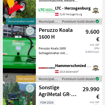
Vorführmaschine; Weitere
Maschinenmerkmale: Vredo
LTC - Herzogenburg
Nachsaatmaschine für den
Garten- Sport- und
3130 Herzogenburg
Golfbereich. - Arbeitsbreite
Municipal
Premium Gold dealer
demonstration model
15 cm - Reihenabstand 35
equipment /
Peruzzo Koala
9.600
Sonstige
1600 H
€
incl. VAT
Peruzzo Koala 1600
20%
8.000 € excl.
Schlegelmäher mit
Aufsammelbox mit
Weidemann Aufnahme und
Hammerschmied GmbH
hydraulischer Verriegelung
- Arbeitsbreite 1500mm -
2013 Göllersdorf
Schnitthöhe 30-80mm -
Municipal
Premium Gold dealer
New machine
Hammersch
equipment /
Sonstige
29.990
Peruzzo
AgriMetal GR-
€
660-G
YOM 2024
incl. VAT