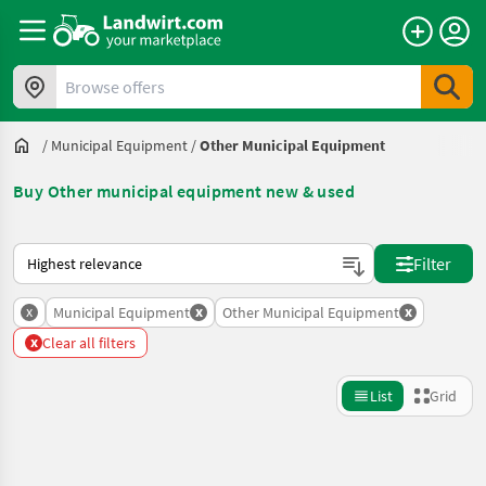
Browse offers
/
Municipal Equipment
/
Other Municipal Equipment
Buy Other municipal equipment new & used
This is how sorting works on Landwirt.com
Filter
x
x
x
Municipal Equipment
Other Municipal Equipment
x
Clear all filters
List
Grid