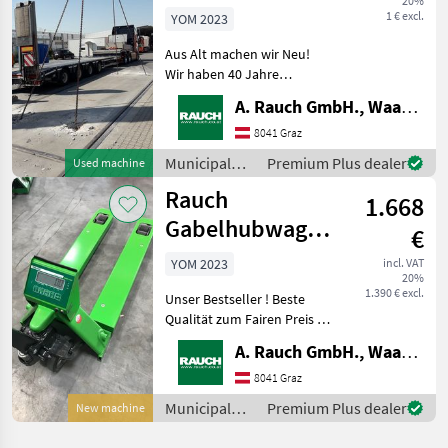
20%
von
1 € excl.
YOM 2023
Brückenwaagen
Aus Alt machen wir Neu!
50t/20kg
Wir haben 40 Jahre
Erfahrung im
A. Rauch GmbH., Waagen-Lebensmittelmaschinen-Befeuchtungstechnik
Fahrzeugwaagenbau.
Dadurch sind wir in der
8041 Graz
Lage, bestehende
Municipal
Premium Plus dealer
Used machine
Fahrzeuwaagen /
equipment /
Rauch
Brückenwaagen zu
1.668
Rauch
modernisiere
Gabelhubwagen
€
mit Waage
YOM 2023
incl. VAT
20%
1.390 € excl.
Unser Bestseller ! Beste
Qualität zum Fairen Preis !
2500kg/500g , 30mm XL
A. Rauch GmbH., Waagen-Lebensmittelmaschinen-Befeuchtungstechnik
Ziffern , Akku mit enormer
Lebensdauer !
8041 Graz
Handhubwagen mit Waage
Municipal
Premium Plus dealer
New machine
beste Qualität für Lager -
equipment /