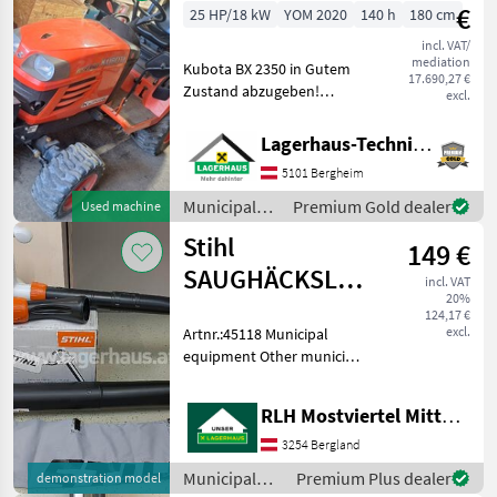
€
25 HP/18 kW
YOM 2020
140 h
180 cm
incl. VAT/
mediation
Kubota BX 2350 in Gutem
17.690,27 €
Zustand abzugeben!
excl.
Allradantrieb, Bereifung:
SKD, Frontgewicht,
Lagerhaus-Technik, Kundenmaschinen
Überrollbügel, mit
5101 Bergheim
Umkehrfräse und Mulcher,
Gerät wird verkauft weil es
Municipal
Premium Gold dealer
Used machine
nicht
equipment /
Stihl
149 €
Kubota
SAUGHÄCKSLER
incl. VAT
20%
SHE71
124,17 €
excl.
Artnr.:45118 Municipal
equipment Other municipal
equipment
RLH Mostviertel Mitte - Standort BERGLAND
3254 Bergland
Municipal
Premium Plus dealer
demonstration model