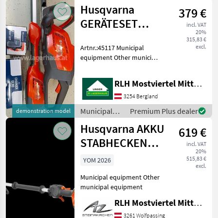
equipment /
Husqvarna
379 €
Stihl
GERÄTESET
incl. VAT
20%
115IL+115HD45+BLI10
315,83 €
excl.
Artnr.:45117 Municipal
equipment Other municipal
equipment
RLH Mostviertel Mitte - Standort BERGLAND
3254 Bergland
Municipal
Premium Plus dealer
demonstration model
equipment /
Husqvarna AKKU
619 €
Husqvarna
STABHECKENSCHERE
incl. VAT
20%
525iHE3
515,83 €
YOM 2026
excl.
Municipal equipment Other
municipal equipment
RLH Mostviertel Mitte - Standort Steinakirchen
3261 Wolfpassing