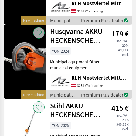
RLH Mostviertel Mitte - Standort Steinakirchen
3261 Wolfpassing
Municipal
Premium Plus dealer
New machine
equipment /
Husqvarna AKKU
179 €
Husqvarna
HECKENSCHERE
incl. VAT
20%
115IHD45
149,17 €
YOM 2024
excl.
Municipal equipment Other
municipal equipment
RLH Mostviertel Mitte - Standort Steinakirchen
3261 Wolfpassing
Municipal
Premium Plus dealer
New machine
equipment /
Stihl AKKU
415 €
Husqvarna
HECKENSCHERE
incl. VAT
20%
HLA 66 (115°)
345,83 €
YOM 2025
excl.
Municipal equipment Other