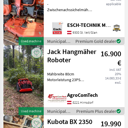
-
applicable
1,37m
Zwischenachssichelmähwerk
mit Seitenauswurf,
Arbeitsbreite 1, 37 inkl.
ESCH-TECHNIK Maschinenhandels GmbH, St. Veit/G.
Saugstutzen robuste
Ausführung mit
9300 St. Veit/Glan
Gelenkwelle - für Kubota
Municipal
Premium Gold dealer
Used machine
BX2350 - Gras- und
equipment /
Laubsaug
Jack Hangmäher
16.900
Kubota
Roboter
€
incl. VAT
Mähbreite 80cm
20%
14.083,33 €
Motorleistung 23PS
excl.
Mähwerk Schlegel
Abmessung LXBxH
AgroComTech
164x136x85cm Gewicht
490kg Steuerung
8221 Hirnsdorf
Fernbedienung Jack
Municipal
Premium Plus dealer
Used machine
Mulcher JML 28-80 HB KS
equipment /
MUL Verka
Kubota BX 2350
19.990
Jack