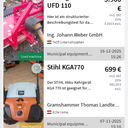
UFD 110
€
incl. VAT
Hier ist ein strukturierter
20%
Beschreibungstext für das
3.250 € excl.
Kommunalgerät: ---
**Produktbeschreibung:
Ing. Johann Weber GmbH
Sonstige Kommunalgerät**
7435 Unterkohlstätten
**Marke:** Sonstige
16-12-2025
**Modell:**
Municipal equipment /
15:26
Used machine
Sonstige
Stihl KGA770
699 €
incl. VAT
20%
Der STIHL Akku Kehrgerät
582,50 €
KGA 770 ist geeignet für
excl.
große Flächen im Innen-
und Außenbereich und ist
Gramshammer Thomas Landtechnik
ausgestattet mit dem STIHL
MulitClean PLUS
6134 Vomp
Kehrsystem, einer 8-fac
07-11-2025
Municipal equipment
15:10
New machine