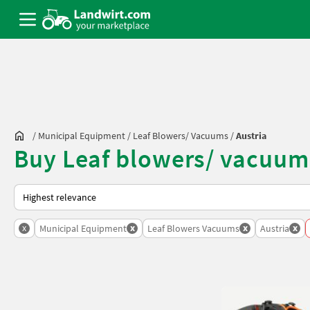
/
Municipal Equipment
/
Leaf Blowers/ Vacuums
/
Austria
Buy Leaf blowers/ vacuums
This is how sorting works on Landwirt.com
x
x
x
x
Municipal Equipment
Leaf Blowers Vacuums
Austria