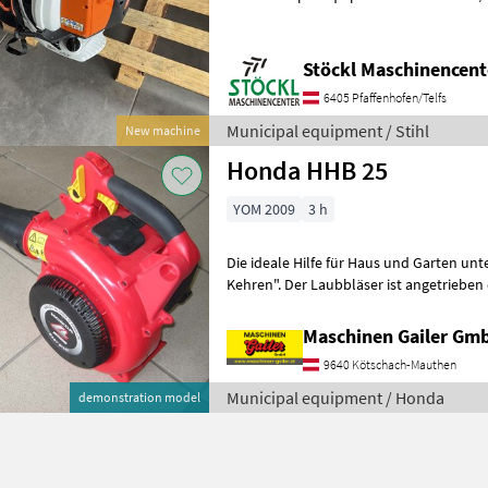
Stöckl Maschinencent
6405 Pfaffenhofen/Telfs
Municipal equipment / Stihl
New machine
Honda HHB 25
YOM 2009
3 h
Die ideale Hilfe für Haus und Garten unt
Kehren". Der Laubbläser ist angetrieben
einem Hubraum von 25
Maschinen Gailer Gm
9640 Kötschach-Mauthen
Municipal equipment / Honda
demonstration model