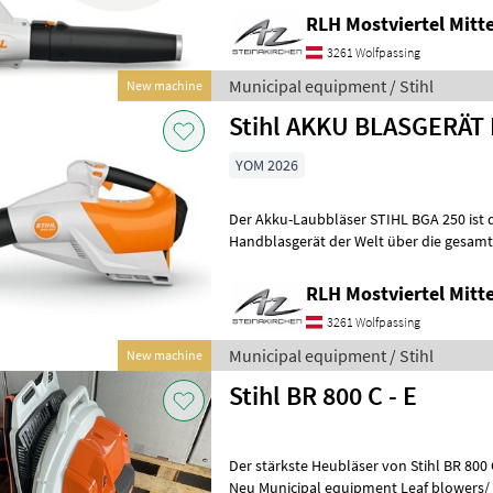
RLH Mostviertel Mitte
3261 Wolfpassing
Municipal equipment / Stihl
New machine
Stihl AKKU BLASGERÄT 
YOM 2026
Der Akku-Laubbläser STIHL BGA 250 ist d
Handblasgerät der Welt über die gesamte
professionelle Anwendungen im Garten
RLH Mostviertel Mitte
3261 Wolfpassing
Municipal equipment / Stihl
New machine
Stihl BR 800 C - E
Der stärkste Heubläser von Stihl BR 800 C 
Neu Municipal equipment Leaf blower