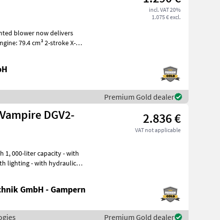
incl. VAT 20%
1.075 € excl.
ted blower now delivers
bH
Premium Gold dealer
 Vampire DGV2-
2.836 €
VAT not applicable
th lighting - with hydraulic
chnik GmbH - Gampern
ogies
Premium Gold dealer