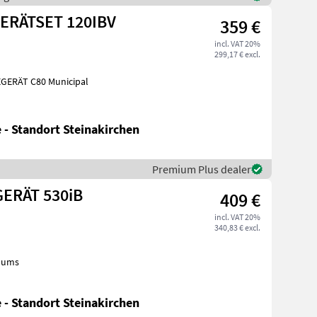
ERÄTSET 120IBV
359 €
incl. VAT 20%
299,17 € excl.
 - Standort Steinakirchen
Premium Plus dealer
ERÄT 530iB
409 €
incl. VAT 20%
340,83 € excl.
cuums
 - Standort Steinakirchen