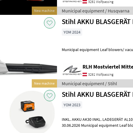
3261 Wolfpassing
Municipal equipment / Husqvarna
New machine
Stihl AKKU BLASGERÄT
YOM 2024
Municipal equipment Leaf blowers/ va
RLH Mostviertel Mitte
3261 Wolfpassing
Municipal equipment / Stihl
New machine
Stihl AKKU BLASGERÄT 
YOM 2023
INKL. AKKU AK30 INKL. LADEGERÄT AL101 50, 00 € Cashback 
30.06.2026 Municipal equipment Lea