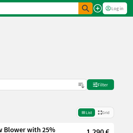
Log in
Filter
List
Grid
w Blower with 25%
1.290 €