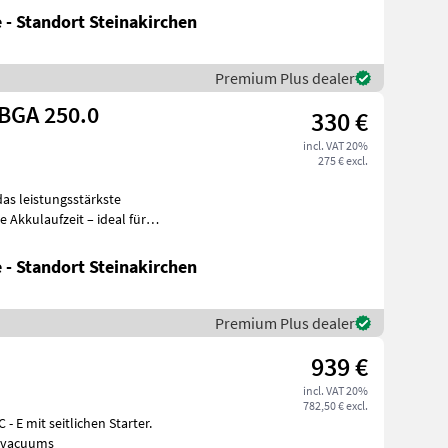
 - Standort Steinakirchen
Premium Plus dealer
BGA 250.0
330 €
incl. VAT 20%
275 € excl.
as leistungsstärkste
 Akkulaufzeit – ideal für
- un
 - Standort Steinakirchen
Premium Plus dealer
939 €
incl. VAT 20%
782,50 € excl.
- E mit seitlichen Starter.
s/ vacuums