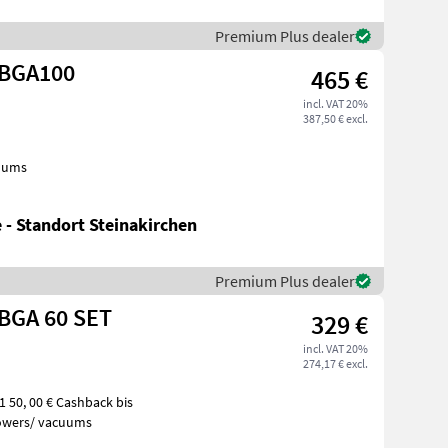
Premium Plus dealer
 BGA100
465 €
incl. VAT 20%
387,50 € excl.
cuums
 - Standort Steinakirchen
Premium Plus dealer
BGA 60 SET
329 €
incl. VAT 20%
274,17 € excl.
bis
f blowers/ vacuums