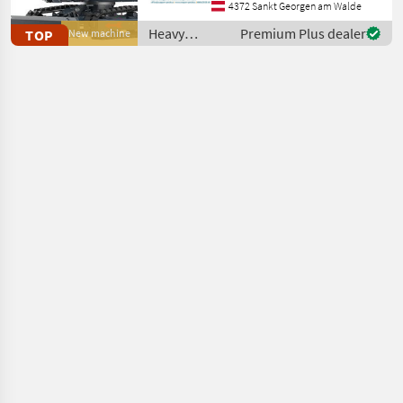
kompakte Maschine für
4372 Sankt Georgen am Walde
professionelle Einsätze im
Heavy
Premium Plus dealer
TOP
New machine
Baugewerbe, in der
equipment/
Landwirtschaft so
construction
machines /
Rippa