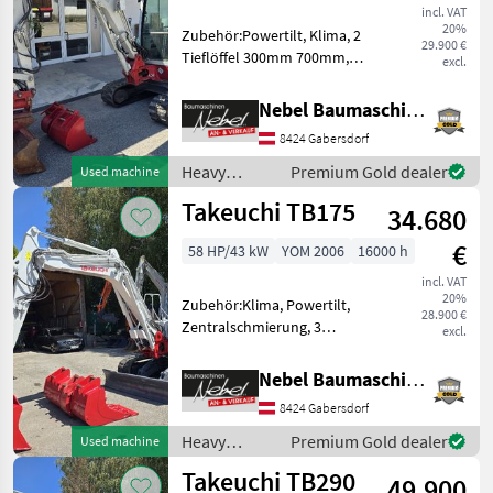
incl. VAT
20%
Zubehör:Powertilt, Klima, 2
29.900 €
Tieflöffel 300mm 700mm,
excl.
1Böschungslöffel
1200mm.Hydraulikpumpe
Nebel Baumaschinen
wurde bei
8424 Gabersdorf
7000Std.Erneuert. Heavy
equipment/ construction
Heavy
Premium Gold dealer
Used machine
machines Mini exca
equipment/
Takeuchi TB175
34.680
construction
machines /
€
58 HP/43 kW
YOM 2006
16000 h
Takeuchi
incl. VAT
20%
Zubehör:Klima, Powertilt,
28.900 €
Zentralschmierung, 3
excl.
Tieflöffel 400mm 600mm
900mm, 1Böschungslöffel
Nebel Baumaschinen
1500mm.Hydraulikpumpe
8424 Gabersdorf
vor 1000Std.erneuert. Fuel:
Diesel Heavy equipment/ c
Heavy
Premium Gold dealer
Used machine
equipment/
Takeuchi TB290
49.900
construction