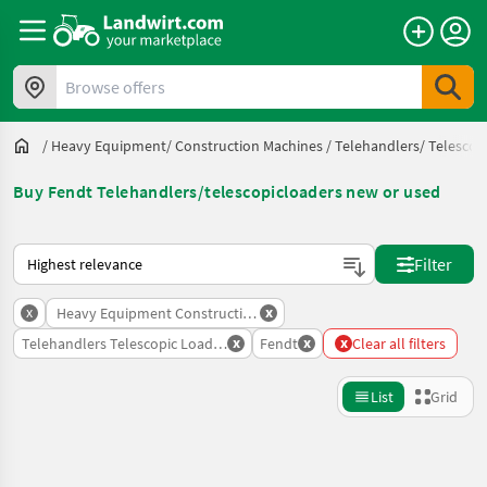
Browse offers
/
Heavy Equipment/ Construction Machines
/
Telehandlers/ Telescop
Buy Fendt Telehandlers/telescopicloaders new or used
This is how sorting works on Landwirt.com
Filter
x
x
Heavy Equipment Construction Machines
x
x
x
Telehandlers Telescopic Loaders
Fendt
Clear all filters
List
Grid