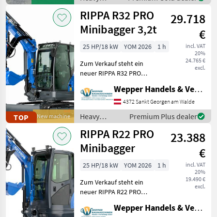
equipment/
RIPPA R32 PRO
29.718
construction
machines /
Minibagger 3,2t
€
Case IH
25 HP/18 kW
YOM 2026
1 h
incl. VAT
20%
24.765 €
Zum Verkauf steht ein
excl.
neuer RIPPA R32 PRO
Minibagger – eine
Wepper Handels & Vermietungs GmbH
leistungsstarke Maschine
für den professionellen
4372 Sankt Georgen am Walde
Einsatz im Baugewerbe,
Heavy
Premium Plus dealer
TOP
New machine
Tiefbau, Garten- und
equipment/
RIPPA R22 PRO
Landschaftsb
23.388
construction
machines /
Minibagger
€
Rippa
25 HP/18 kW
YOM 2026
1 h
incl. VAT
20%
19.490 €
Zum Verkauf steht ein
excl.
neuer RIPPA R22 PRO
Minibagger – eine
Wepper Handels & Vermietungs GmbH
leistungsstarke und