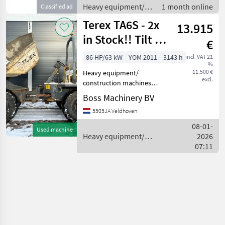
Heavy equipment/
1 month online
Classified ad
construction
Terex TA6S - 2x
13.915
machines /
Construction dump
in Stock!! Tilt +
€
trucks
Rotate
86 HP/63 kW
YOM 2011
3143 h
incl. VAT 21
%
11.500 €
Heavy equipment/
excl.
construction machines
Construction dump trucks
Boss Machinery BV
5505JA Veldhoven
08-01-
Used machine
Heavy equipment/
2026
construction machines /
07:11
Terex