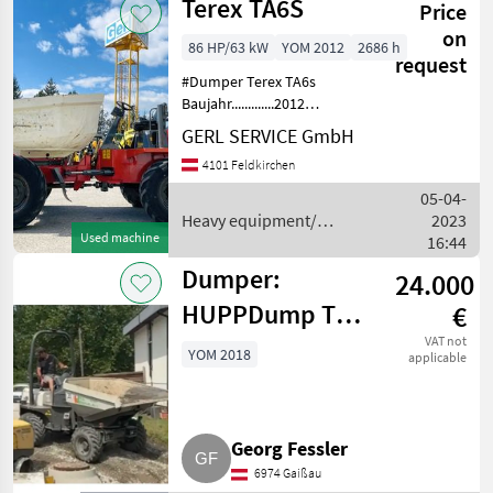
Terex TA6S
Price
construction
machines /
on
86 HP/63 kW
YOM 2012
2686 h
Terex
request
#Dumper Terex TA6s
Baujahr.............2012
S/N.................C8MT3659
GERL SERVICE GmbH
Stundenzähler.......2686
4101 Feldkirchen
Motor...............62, 5 kW 4 Zyl.
Perkins Gewicht............
05-04-
Heavy equipment/
2023
Used machine
construction machines /
16:44
Terex
Dumper:
24.000
HUPPDump Typ:
€
TEREX TA3.5sh
VAT not
YOM 2018
applicable
Georg Fessler
6974 Gaißau