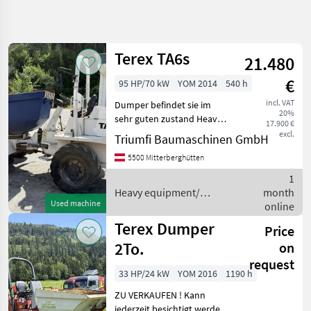
Refine
search
Terex TA6s
21.480
Category
Place
Filter
4
€
95 HP/70 kW
YOM 2014
540 h
Show
incl. VAT
Dumper befindet sie im
CURRENT
Reset
10
20%
PATH
sehr guten zustand Heavy
17.900 €
results
equipment/ construction
excl.
Triumfi Baumaschinen GmbH
Construction
machines Construction
machinery
5500 Mitterberghütten
dump trucks
Heavy
1
Equipment
Construction
Heavy equipment/
month
Machines
Used machine
construction machines /
online
Construction
Terex
Terex Dumper
Price
Dump Trucks
2To.
on
Terex
request
33 HP/24 kW
YOM 2016
1190 h
SELECT
CATEGORY
ZU VERKAUFEN ! Kann
jederzeit besichtigt werden.