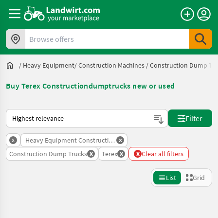
Browse offers
/
Heavy Equipment/ Construction Machines
/
Construction Dump Tru
Buy Terex Constructiondumptrucks new or used
This is how sorting works on Landwirt.com
Filter
x
x
Heavy Equipment Construction Machines
x
x
x
Construction Dump Trucks
Terex
Clear all filters
List
Grid