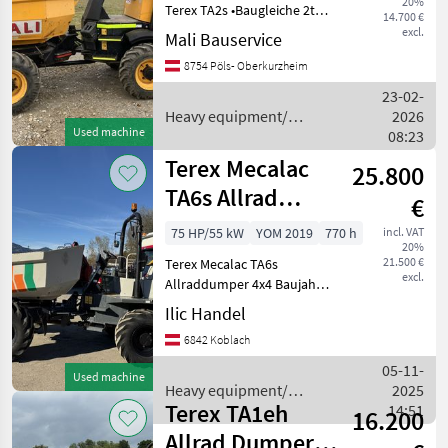
MARKETPLACE
20%
Terex TA2s •Baugleiche 2to.
14.700 €
Dumper MeCalac/ Terex/
excl.
Mali Bauservice
Dealer
Marketplace
Classifieds
JCB •-Erstbesitz •nur
offers
8754 Pöls- Oberkurzheim
990Betriebsstunden
•Kubota Motor • 2Stufiger
23-02-
hydrostatischer Al
Heavy equipment/
2026
Used machine
construction machines /
08:23
Terex
Terex Mecalac
25.800
TA6s Allrad
€
Dumper
75 HP/55 kW
YOM 2019
770 h
incl. VAT
20%
21.500 €
Terex Mecalac TA6s
excl.
Allraddumper 4x4 Baujahr
2019 Wenig Stunden 770
Ilic Handel
Guter Zustand Sofort
6842 Koblach
einsabereit Arbeitszeit von
Mo bis Fr 07:30-12:
05-11-
Used machine
Heavy equipment/
2025
Terex TA1eh
construction machines /
14:51
16.200
Terex
Allrad Dumper